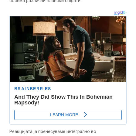
сосема различни плански опфати.
Реакцијата ја пренесуваме интегрално во