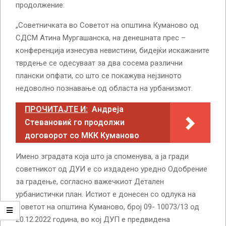
продолжение:
„Советничката во Советот на општина Куманово од
СДСМ Атина Мургашанска, на денешната прес –
конференција изнесува невистини, бидејќи искажаните
тврдење се одесуваат за два сосема различни
плански опфати, со што се покажува нејзиното
недоволно познавање од областа на урбанизмот.
ПРОЧИТАЈТЕ И:
Андреја
Стевановиќ го продолжи
договорот со МКК Куманово
Имено зградата која што ја споменува, а ја гради
советникот од ДУИ е со издадено уредно Одобрение
за градење, согласно важечкиот Детален
урбанистички план. Истиот е донесен со одлука на
Советот на општина Куманово, број 09- 10073/13 од
20.12.2022 година, во кој ДУП е предвидена