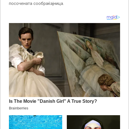
посочената сообраќајница.