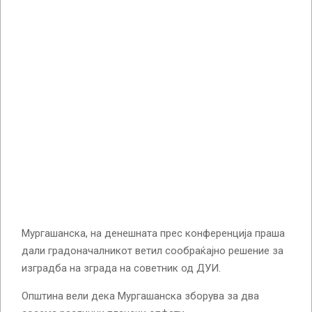
Мургашанска, на денешната прес конференција праша
дали градоначалникот ветил сообраќајно решение за
изградба на зграда на советник од ДУИ.
Општина вели дека Мургашанска зборува за два