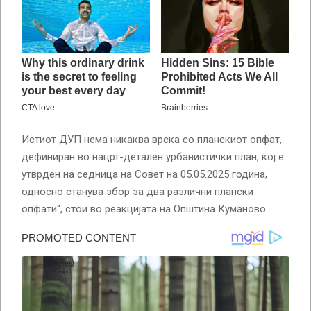
Истиот ДУП нема никаква врска со планскиот опфат,
дефиниран во нацрт-детален урбанистички план, кој е
утврден на седница на Совет на 05.05.2025 година,
односно станува збор за два различни плански
опфати“, стои во реакцијата на Општина Куманово.