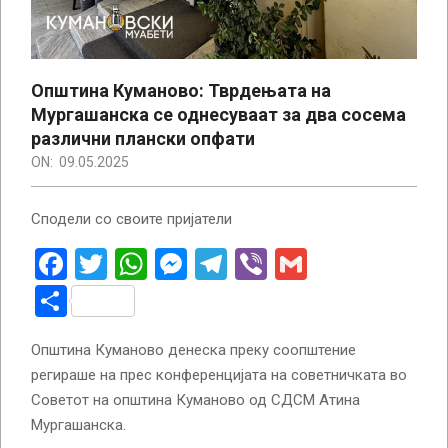
Општина Куманово: Тврдењата на
Мургашанска се однесуваат за два сосема
различни плански опфати
ON:
09.05.2025
Сподели со своите пријатели
Facebook
Twitter
WhatsApp
Messenger
Telegram
Viber
Gmail
Share
Општина Куманово денеска преку соопштение
регираше на прес конференцијата на советничката во
Советот на општина Куманово од СДСМ Атина
Мургашанска.