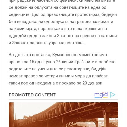
приградските населби со финансиски неисплатливите
се должи на одлуката на советниците на една од
седниците. Дел од превозниците протестираа, бидејќи
беа незадоволни од одлуката на градоначалникот и
на комисијата, поради како што велат кршење на
одредби од два закони Законот за превоз на патници
и Законот за општа управна постапка.
Во долгата постапка, Куманово во моментов има
превоз за 15 од вкупно 26 линии. Граѓаните и особено
родителите на учениците се револтирани, бидејќи
немаат превоз за четири линии и мора да плаќаат
такси кое од неодамна е поскапо за 20 денари