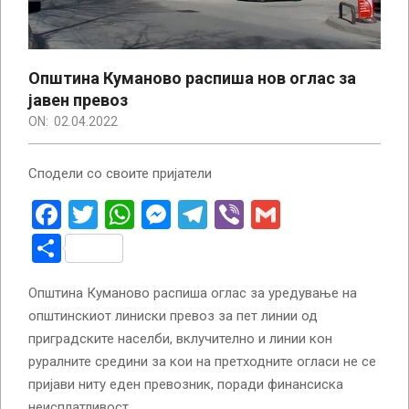
Општина Куманово распиша нов оглас за
јавен превоз
ON:
02.04.2022
Сподели со своите пријатели
Facebook
Twitter
WhatsApp
Messenger
Telegram
Viber
Gmail
Share
Општина Куманово распиша оглас за уредување на
општинскиот линиски превоз за пет линии од
приградските населби, вклучително и линии кон
руралните средини за кои на претходните огласи не се
пријави ниту еден превозник, поради финансиска
неисплатливост.