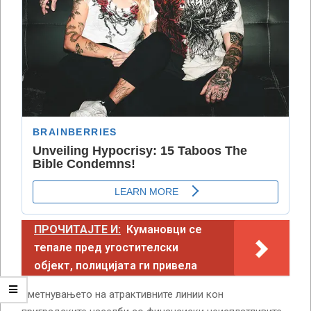
ПРОЧИТАЈТЕ И:
Кумановци се
тепале пред угостителски
објект, полицијата ги привела
Вметнувањето на атрактивните линии кон