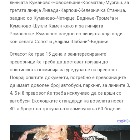
линијата Куманово-Новосељане-Косматац-Мургаш, за
третата линија Ливада-Карпош-Железничка Станица,
заедно со Куманово-Четирце, Бедиње-Тромеѓа и
Куманово-Шупли Камен како и за линијата
Романовце-Куманово заедно со линијата која води
кон селата Сопот и „Бајрам Шабани“-Бедиње.
Огласот ќе трае 15 дена и заинтересираните
превозници ќе треба да достават пријави до
општинската комисија за уредување на превозот.
Покрај општите документи, потребно е превозниците
да имаат доволен број автобуси, паркинг, за линиите 3,
4, 5 и 8 превозот ќе треба исклучиво да се врши со
автобуси. Еколошките стандарди на возилата носат
40, а бројот на тргнувања и заминувања 60 бодови.