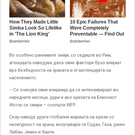
Во особено ранливите земји, со седиште во Рим,
агенцијата наведува дека овие фактори брзо влијаат
врз безбедноста на храната и егзистенцијата на
населението.
– Се очекува овие влијанија да се интензивираат во
наредните месеци, дури и ако кризата на Блискиот
Исток се смири – соопшти WFP.
Скау наведе други глобални жаришта на кризи со
несигурност на храна, вклучувајќи ги Судан, Газа, јужен
Либан, Јемен и Хаити.