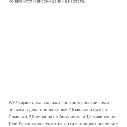
конфликтот и високи цени на нафтата.
WFP изјави дека анализата во трите ранливи земји
покажува дека дополнителни 2,5 милиони луѓе во
Сомалија, 2,3 милиони во Авганистан и 1,3 милиони во
Шри Ланка имаат тешкотии да ги задоволат основните