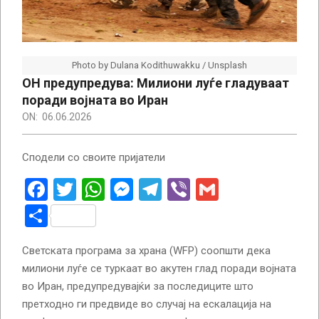
Photo by Dulana Kodithuwakku / Unsplash
ОН предупредува: Милиони луѓе гладуваат
поради војната во Иран
ON:
06.06.2026
Сподели со своите пријатели
Facebook
Twitter
WhatsApp
Messenger
Telegram
Viber
Gmail
Share
Светската програма за храна (WFP) соопшти дека
милиони луѓе се туркаат во акутен глад поради војната
во Иран, предупредувајќи за последиците што
претходно ги предвиде во случај на ескалација на