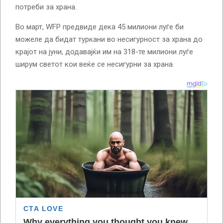
потреби за храна.
Во март, WFP предвиде дека 45 милиони луѓе би
можеле да бидат туркани во несигурност за храна до
крајот на јуни, додавајќи им на 318-те милиони луѓе
ширум светот кои веќе се несигурни за храна.