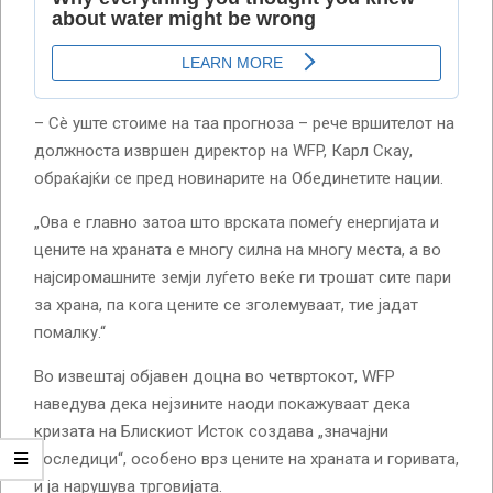
– Сè уште стоиме на таа прогноза – рече вршителот на
должноста извршен директор на WFP, Карл Скау,
обраќајќи се пред новинарите на Обединетите нации.
„Ова е главно затоа што врската помеѓу енергијата и
цените на храната е многу силна на многу места, а во
најсиромашните земји луѓето веќе ги трошат сите пари
за храна, па кога цените се зголемуваат, тие јадат
помалку.“
Во извештај објавен доцна во четвртокот, WFP
наведува дека нејзините наоди покажуваат дека
кризата на Блискиот Исток создава „значајни
последици“, особено врз цените на храната и горивата,
и ја нарушува трговијата.