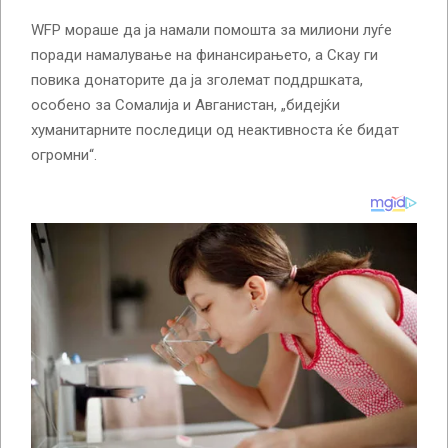
WFP мораше да ја намали помошта за милиони луѓе
поради намалување на финансирањето, а Скау ги
повика донаторите да ја зголемат поддршката,
особено за Сомалија и Авганистан, „бидејќи
хуманитарните последици од неактивноста ќе бидат
огромни“.