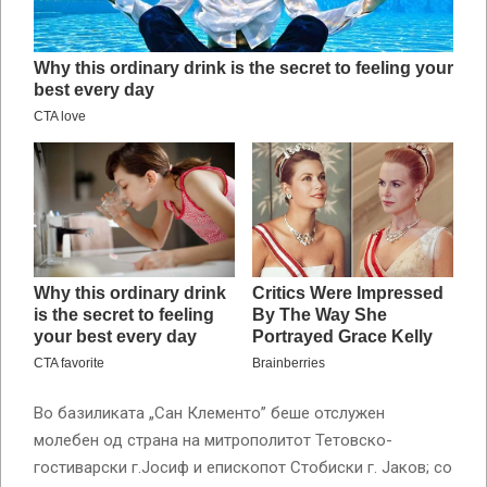
Во базиликата „Сан Клементо” беше отслужен
молебен од страна на митрополитот Тетовско-
гостиварски г.Јосиф и епископот Стобиски г. Јаков; со