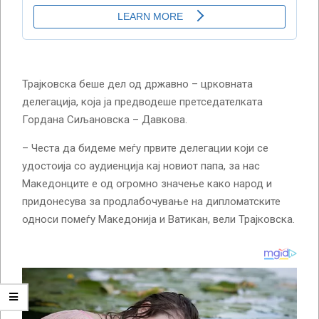
Трајковска беше дел од државно – црковната
делегација, која ја предводеше претседателката
Гордана Сиљановска – Давкова.
– Честа да бидеме меѓу првите делегации који се
удостоија со аудиенција кај новиот папа, за нас
Македонците е од огромно значење како народ и
придонесува за продлабочување на дипломатските
односи помеѓу Македонија и Ватикан, вели Трајковска.