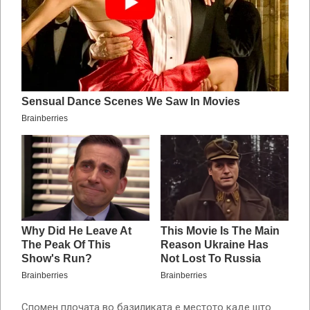
Спомен плочата во базиликата е местото каде што