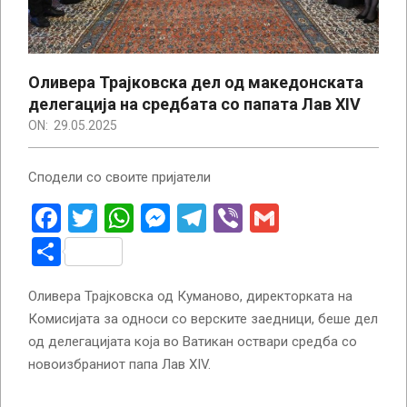
Оливера Трајковска дел од македонската
делегација на средбата со папата Лав XIV
ON:
29.05.2025
Сподели со своите пријатели
Facebook
Twitter
WhatsApp
Messenger
Telegram
Viber
Gmail
Share
Оливера Трајковска од Куманово, директорката на
Комисијата за односи со верските заедници, беше дел
од делегацијата која во Ватикан оствари средба со
новоизбраниот папа Лав XIV.