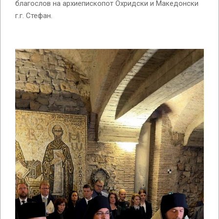
благослов на архиепископот Охридски и Македонски
г.г. Стефан.