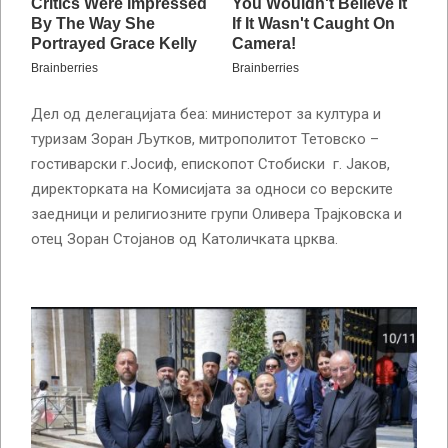
Дел од делегацијата беа: министерот за култура и
туризам Зоран Љутков, митрополитот Тетовско –
гостиварски г.Јосиф, епископот Стобиски г. Јаков,
директорката на Комисијата за односи со верските
заедници и религиозните групи Оливера Трајковска и
отец Зоран Стојанов од Католичката црква.