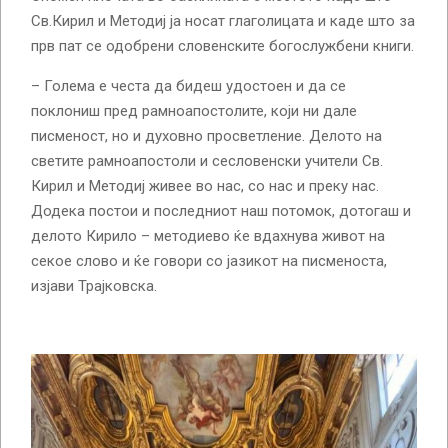
Св.Кирил и Методиј ја носат глаголицата и каде што за
прв пат се одобрени словенските богослужбени книги.
– Голема е честа да бидеш удостоен и да се
поклониш пред рамноапостолите, који ни дале
писменост, но и духовно просветление. Делото на
светите рамноапостоли и сесловенски учители Св.
Кирил и Методиј живее во нас, со нас и преку нас.
Додека постои и последниот наш потомок, дотогаш и
делото Кирило – методиево ќе вдахнува живот на
секое слово и ќе говори со јазикот на писменоста,
изјави Трајковска.