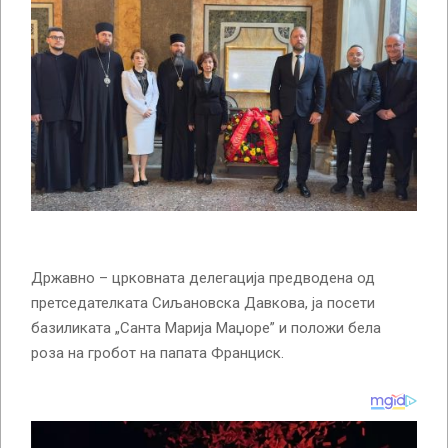
Државно – црковната делегација предводена од
претседателката Сиљановска Давкова, ја посети
базиликата „Санта Марија Маџоре” и положи бела
роза на гробот на папата Франциск.