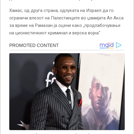
Хамас, од друга страна, одлуката на Израел да го
ограничи влезот на Палестинците во џамијата Ал Акса
за време на Рамазан ја оцени како „продлабочување
на ционистичкиот криминал и верска војна“.