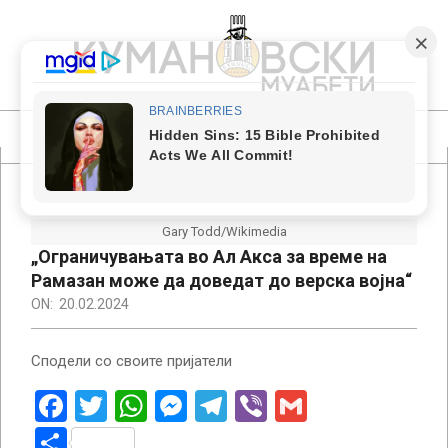
Skip
to
content
КУМАНОВСКИ
МУАБЕТИ
Primary
Navigation
Menu
Gary Todd/Wikimedia
„Ограничувањата во Ал Акса за време на
Рамазан може да доведат до верска војна“
ON:
20.02.2024
Сподели со своите пријатели
Facebook
Twitter
WhatsApp
Messenger
Telegram
Viber
Gmail
Share