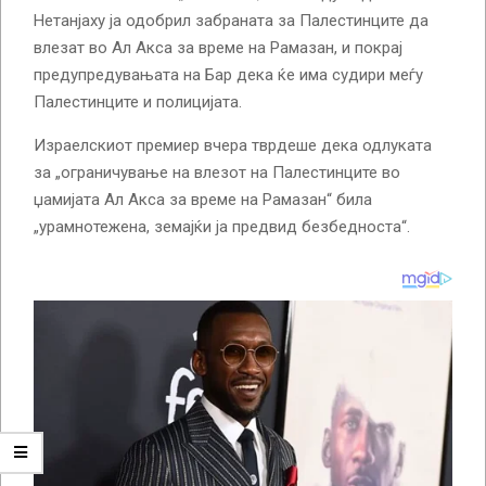
Нетанјаху ја одобрил забраната за Палестинците да
влезат во Ал Акса за време на Рамазан, и покрај
предупредувањата на Бар дека ќе има судири меѓу
Палестинците и полицијата.
Израелскиот премиер вчера тврдеше дека одлуката
за „ограничување на влезот на Палестинците во
џамијата Ал Акса за време на Рамазан“ била
„урамнотежена, земајќи ја предвид безбедноста“.