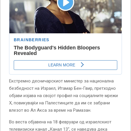
Екстремно десничарскиот министер за национална
безбедност на Израел, Итамар Бен-Гвир, претходно
објави изјава на својот профил на социјалните мрежи
X, повикувајќи на Палестинците да им се забрани
влезот во Ал Акса за време на Рамазан.
Во веста објавена на 18 февруари од израелскиот
телевизиски канал „Канал 13“, се наведува дека