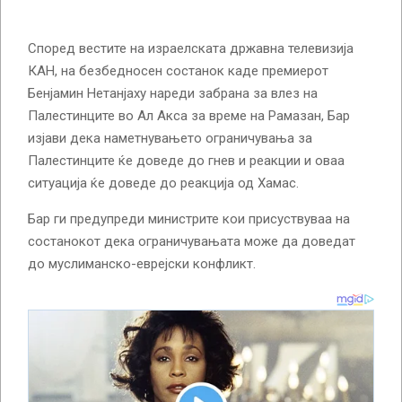
Според вестите на израелската државна телевизија
КАН, на безбедносен состанок каде премиерот
Бенјамин Нетанјаху нареди забрана за влез на
Палестинците во Ал Акса за време на Рамазан, Бар
изјави дека наметнувањето ограничувања за
Палестинците ќе доведе до гнев и реакции и оваа
ситуација ќе доведе до реакција од Хамас.
Бар ги предупреди министрите кои присуствуваа на
состанокот дека ограничувањата може да доведат
до муслиманско-еврејски конфликт.