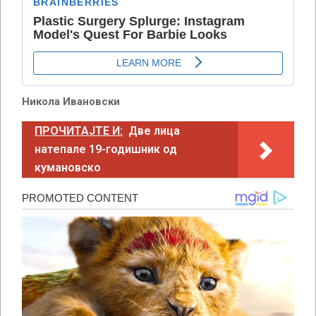
Никола Ивановски
ПРОЧИТАЈТЕ И:
Две лица
натепале 19-годишник од
кумановско