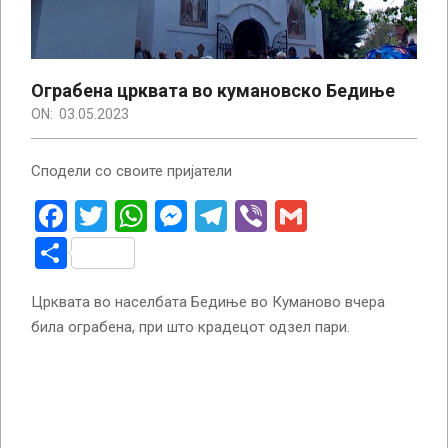
Ограбена црквата во кумановско Бедиње
ON:
03.05.2023
Сподели со своите пријатели
Facebook
Twitter
WhatsApp
Messenger
Telegram
Viber
Gmail
Share
Црквата во населбата Бедиње во Куманово вчера
била ограбена, при што крадецот одзел пари.