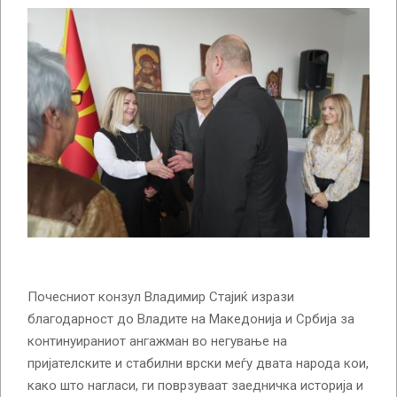
Почесниот конзул Владимир Стајиќ изрази
благодарност до Владите на Македонија и Србија за
континуираниот ангажман во негување на
пријателските и стабилни врски меѓу двата народа кои,
како што нагласи, ги поврзуваат заедничка историја и