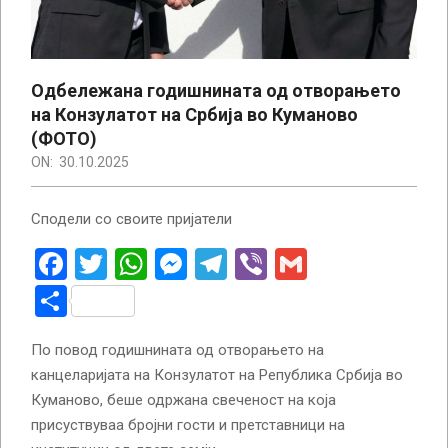
Одбележана годишнината од отворањето
на Конзулатот на Србија во Куманово
(ФОТО)
ON:
30.10.2025
Сподели со своите пријатели
Facebook
Twitter
WhatsApp
Messenger
Telegram
Viber
Gmail
Share
По повод годишнината од отворањето на
канцеларијата на Конзулатот на Република Србија во
Куманово, беше одржана свеченост на која
присуствуваа бројни гости и претставници на