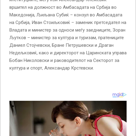
вршител на должност во Амбасадата на Србија во
Македонија, Љиљана Субиќ – конзул во Амбасадата
на Србија, Иван Стоиљковиќ – заменик претседател на
Владата и министер за односи меѓу заедниците, Зоран
Љутков – министер за култура и туризам, пратениците
Даниел Стојчевски, Бране Петрушевски и Драган
Недељковиќ, како и директорот на Царинската управа
Бобан Николовски и раководителот на Секторот за
култура и спорт, Александар Крстевски.