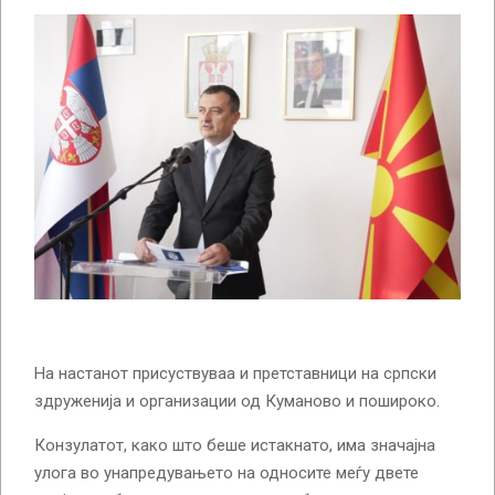
На настанот присуствуваа и претставници на српски
здруженија и организации од Куманово и пошироко.
Конзулатот, како што беше истакнато, има значајна
улога во унапредувањето на односите меѓу двете