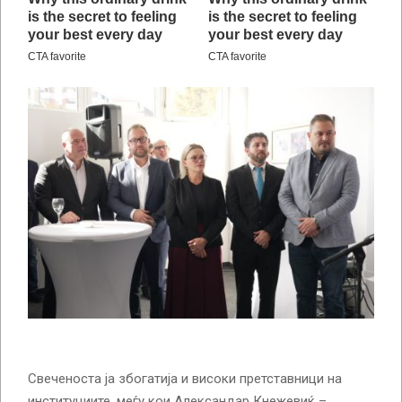
Свеченоста ја збогатија и високи претставници на
институциите, меѓу кои Александар Кнежевиќ –