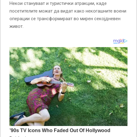
Некои стануваат и туристички атракции, каде
посетителите можат да видат како некогашните воени
операции се трансформираат во мирен секојдневен
живот.