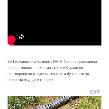
Во Германија, напуштените НАТО бази се преплавени
со креативност: некои магацини и бараки се
претворени во модерни станови, а бункерите во
приватни студија и галерии.