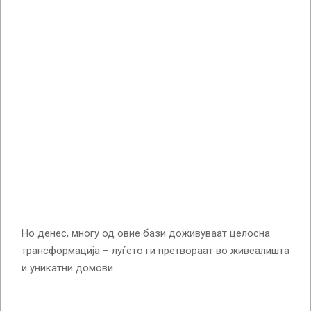
Но денес, многу од овие бази доживуваат целосна
трансформација – луѓето ги претвораат во живеалишта
и уникатни домови.