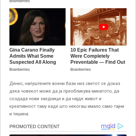
Денес, напуштените воени бази низ светот се доказ
дека човекот може да ја преобликува минатото, да
создаде нови заедници и да најде живот и
креативност таму каде што некогаш имало само тајни
и тишина.