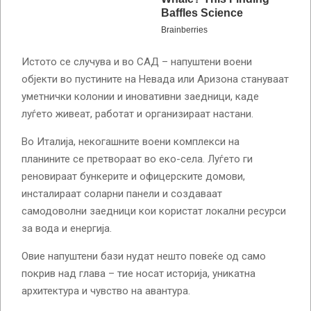
Истото се случува и во САД – напуштени воени
објекти во пустините на Невада или Аризона стануваат
уметнички колонии и иновативни заедници, каде
луѓето живеат, работат и организираат настани.
Во Италија, некогашните воени комплекси на
планините се претвораат во еко-села. Луѓето ги
реновираат бункерите и офицерските домови,
инсталираат соларни панели и создаваат
самодоволни заедници кои користат локални ресурси
за вода и енергија.
Овие напуштени бази нудат нешто повеќе од само
покрив над глава – тие носат историја, уникатна
архитектура и чувство на авантура.