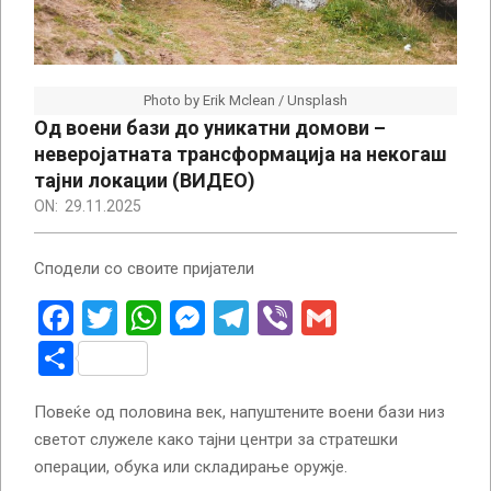
Photo by Erik Mclean / Unsplash
Од воени бази до уникатни домови –
неверојатната трансформација на некогаш
тајни локации (ВИДЕО)
ON:
29.11.2025
Сподели со своите пријатели
Facebook
Twitter
WhatsApp
Messenger
Telegram
Viber
Gmail
Share
Повеќе од половина век, напуштените воени бази низ
светот служеле како тајни центри за стратешки
операции, обука или складирање оружје.