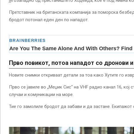
југозападно од пристаништето Ходеида, кое е под нивна ко
Претставник на британската компанија за поморска безбе
бродот потонал еден ден по нападот.
Прво повикот, потоа нападот со дронови 
Новите снимки откриваат детали за тоа како Хутите го изв
Прво се јавиле во „Меџик Сис“ на VHF радио канал 16, кој 
случаи и комуникации на море.
Тие го замолиле бродот да забави и да застане. Екипажот 