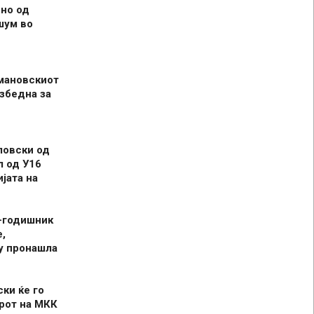
но од
шум во
мановскиот
збедна за
ловски од
л од У16
јата на
-годишник
,
у пронашла
ски ќе го
рот на МКК