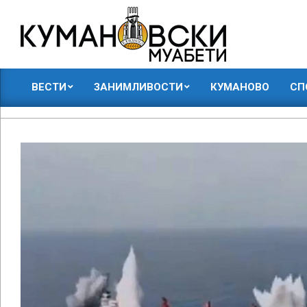
Skip
to
content
КУМАНОВСКИ
ВЕСТИ
ЗАНИМЛИВОСТИ
КУМАНОВО
СП
МУАБЕТИ
Primary
Navigation
Menu