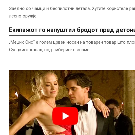
Заедно со чамци и беспилотни летала, Хутите користеле ра
лесно оружје.
Екипажот го напуштил бродот пред детон
„Меџик Сис“ е голем црвен носач на товарен товар што пл
Суецкиот канал, под либериско знаме.