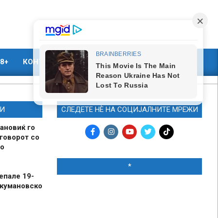
8+
КОНТАКТ
МАРКЕТИНГ
И
СЛЕДЕТЕ НЀ НА СОЦИЈАЛНИТЕ МРЕЖИ
ановиќ го
говорот со
о
*
епале 19-
 кумановско