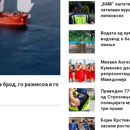
„БМВ“ оштете
заталкан кур
липковско
Водата од ку
водовод е бе
пиење
Михаил Анге
Куманово де
репрезентаци
Македонија
 брод, го разнесоа и го
Приведен 77
од Стрезовце
полицијата м
три пушки
Бојан Крстев
засили росте