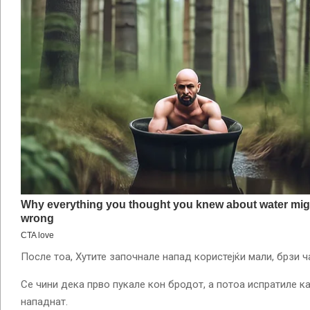
После тоа, Хутите започнале напад користејќи мали, брзи ч
Се чини дека прво пукале кон бродот, а потоа испратиле к
нападнат.