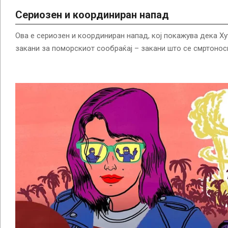
Сериозен и координиран напад
Ова е сериозен и координиран напад, кој покажува дека Ху
закани за поморскиот сообраќај – закани што се смртонос