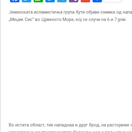
Јеменската исламистичка група Хути објави снимки од нап
„Меџик Сис“ во Црвеното Море, кој се случи на 6 и 7 јули.
Во истата област, тие нападнаа и друг брод, на растојание