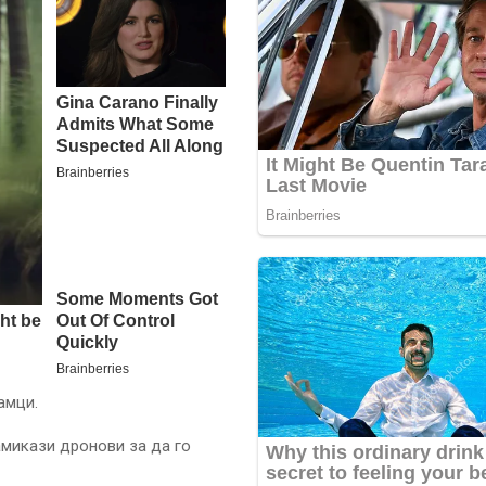
амци.
амикази дронови за да го