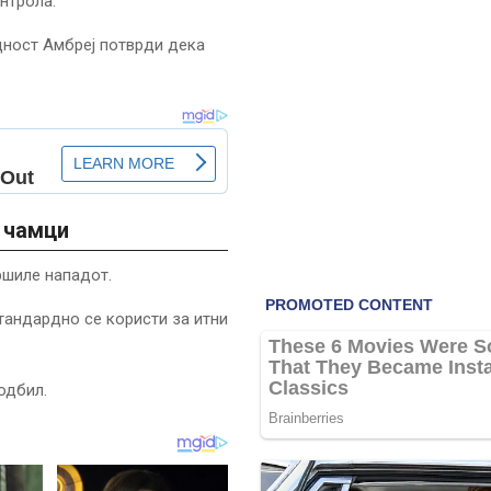
нтрола.
дност Амбреј потврди дека
и чамци
ршиле нападот.
стандардно се користи за итни
одбил.