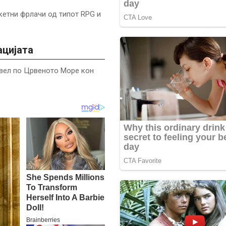
кетни фрлачи од типот RPG и
ацијата
овел по Црвеното Море кон