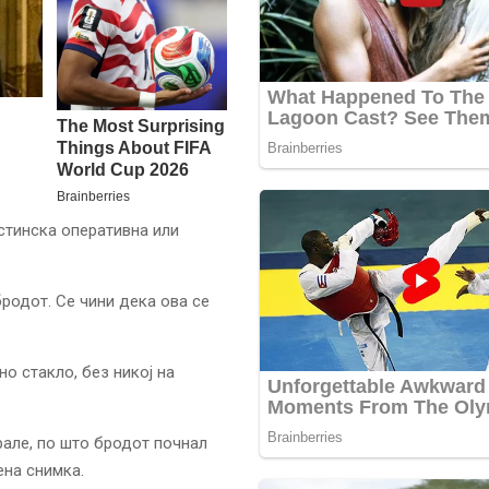
стинска оперативна или
бродот. Се чини дека ова се
о стакло, без никој на
рале, по што бродот почнал
ена снимка.