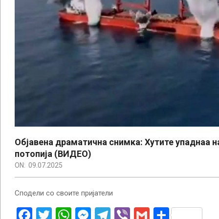
Објавенa драматичнa снимка: Хутите упаднаа на
потопија (ВИДЕО)
ON:
09.07.2025
Сподели со своите пријатели
Facebook
Twitter
WhatsApp
Messenger
Telegram
Viber
Gmail
Share