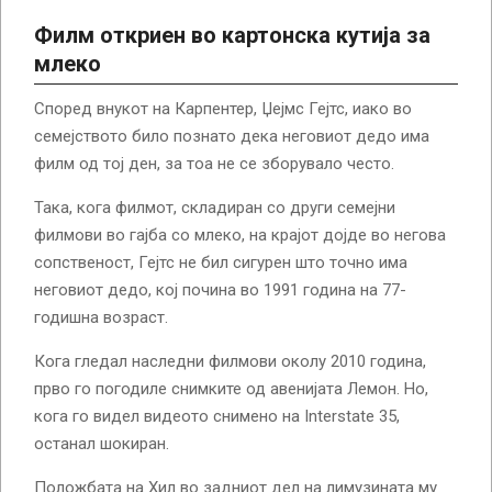
Филм откриен во картонска кутија за
млеко
Според внукот на Карпентер, Џејмс Гејтс, иако во
семејството било познато дека неговиот дедо има
филм од тој ден, за тоа не се зборувало често.
Така, кога филмот, складиран со други семејни
филмови во гајба со млеко, на крајот дојде во негова
сопственост, Гејтс не бил сигурен што точно има
неговиот дедо, кој почина во 1991 година на 77-
годишна возраст.
Кога гледал наследни филмови околу 2010 година,
прво го погодиле снимките од авенијата Лемон. Но,
кога го видел видеото снимено на Interstate 35,
останал шокиран.
Положбата на Хил во задниот дел на лимузината му