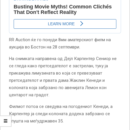
RR Auction ќе го понуди 8мм аматерскиот филм на
аукција во Бостон на 28 септември.
На снимката направена од Дејл Карпентер Сениор не
се гледа како претседателот е застрелан, туку ја
прикажува лимузината во која се превезуваат
претседателот и првата дама Жаклин Кенеди и
колоната која забрзано по авенијата Лемон кон
центарот на градот.
Филмот потоа се сведува на погодениот Кенеди, а
Карпентер ја следи колоната додека забрзано се
спушта на меѓудржавен 35.