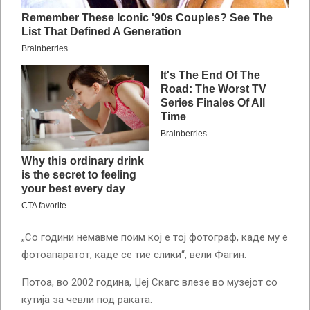
„Со години немавме поим кој е тој фотограф, каде му е
фотоапаратот, каде се тие слики“, вели Фагин.
Потоа, во 2002 година, Џеј Скагс влезе во музејот со
кутија за чевли под раката.