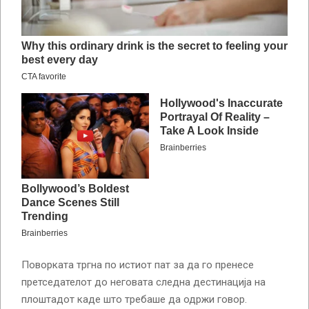
Поворката тргна по истиот пат за да го пренесе
претседателот до неговата следна дестинација на
плоштадот каде што требаше да одржи говор.