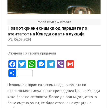
Robert Croft / Wikimedia
Новооткриени снимки од парадата по
атентатот на Кенеди одат на аукција
ON:
06.09.2024
Сподели со своите пријатели
Facebook
Twitter
WhatsApp
Messenger
Telegram
Viber
Gmail
Share
Неодамна откриената снимка од поворката на
поранешниот американски претседател Џон Ф. Кенеди
како брза по автопатот Далас до болницата, откако
беше смртно ранет, ќе биде ставена на аукција на