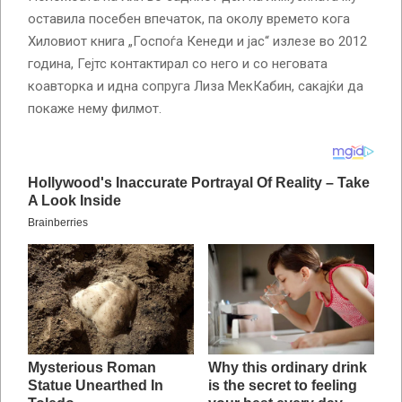
оставила посебен впечаток, па околу времето кога
Хиловиот книга „Госпоѓа Кенеди и јас“ излезе во 2012
година, Гејтс контактирал со него и со неговата
коавторка и идна сопруга Лиза МекКабин, сакајќи да
покаже нему филмот.