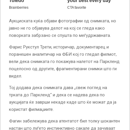
Аукциската куќа објави фотографии од снимката, но
јавно не го објавува делот на кој се гледа како
поворката забрзано се спушта по меѓудржавната.
Фарис Рукстул Трети, историчар, документарец и
поранешен аналитичар на ФБИ кој го гледал филмот,
вели дека снимката го покажува налетот на Паркленд
поцелосно од другите, фрагментирани снимки што ги
видел.
Тој додава дека снимката дава „свеж поглед на
трката до Паркленд“ и дека се надева дека по
аукцијата ќе заврши некаде каде што ќе можат да ја
користат филмаџиите.
Фагин забележува дека атентатот бил толку шокантен
настан што луѓето инстинктивно сакале да зачуваат