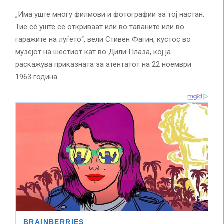
„Има уште многу филмови и фотографии за тој настан.
Тие сè уште се откриваат или во таваните или во
гаражите на луѓето“, вели Стивен Фагин, кустос во
музејот на шестиот кат во Дили Плаза, кој ја
раскажува приказната за атентатот на 22 ноември
1963 година.