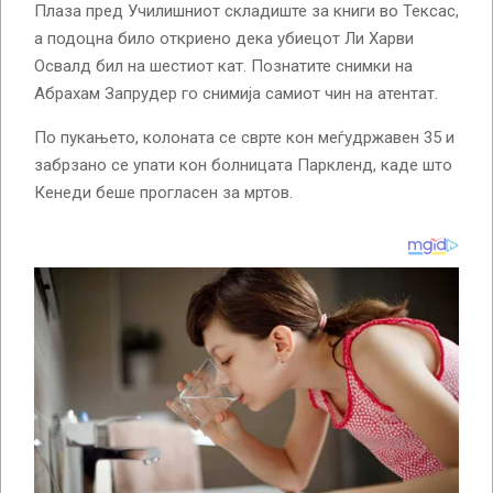
Плаза пред Училишниот складиште за книги во Тексас,
а подоцна било откриено дека убиецот Ли Харви
Освалд бил на шестиот кат. Познатите снимки на
Абрахам Запрудер го снимија самиот чин на атентат.
По пукањето, колоната се сврте кон меѓудржавен 35 и
забрзано се упати кон болницата Паркленд, каде што
Кенеди беше прогласен за мртов.