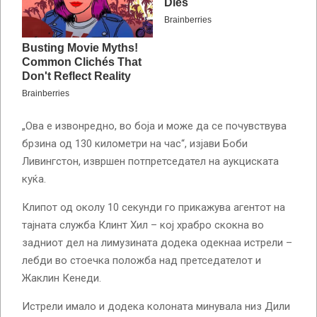
„Ова е извонредно, во боја и може да се почувствува
брзина од 130 километри на час“, изјави Боби
Ливингстон, извршен потпретседател на аукциската
куќа.
Клипот од околу 10 секунди го прикажува агентот на
тајната служба Клинт Хил – кој храбро скокна во
задниот дел на лимузината додека одекнаа истрели –
лебди во стоечка положба над претседателот и
Жаклин Кенеди.
Истрели имало и додека колоната минувала низ Дили