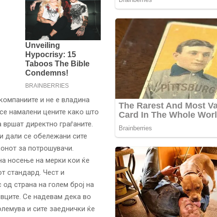
 компаниите и не е владина
 се намалени цените како што
а вршат директно граѓаните.
и дали се обележани сите
конот за потрошувачи.
на носење на мерки кои ќе
т стандард. Чест и
 од страна на голем број на
вците. Се надевам дека во
олемува и сите заеднички ќе