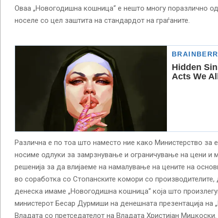
Оваа „Новогодишна кошница“ е нешто многу поразлично од
носеле со цел заштита на стандардот на граѓаните.
Различна е по тоа што наместо ние како Министерство за е
носиме одлуки за замрзнување и ограничување на цени и м
решенија за да влијаеме на намалување на цените на осно
во соработка со Стопанските комори со производителите, 
денеска имаме „Новогодишна кошница“ која што произлегу
министерот Бесар Дурмиши на денешната презентација на 
Владата со претседателот на Владата Христијан Мицкоски.