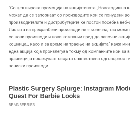
“Со цел широка промоција на инцијативата ,,Новогодишна к
можат да се запознаат со производите кои се понудени во
производителите и дистрибутерите ќе постои посебна веб-ст
Листата на прехранбени производи не е конечна, таа може
со нови производи и нови компании пред да започне акциј
кошница,,, како и за време на траење на акцијата“ кажа ми
една акција која произлегува токму од компаниите кои за 
празници ја покажуваат својата општествена одговорност и
пониски производи.