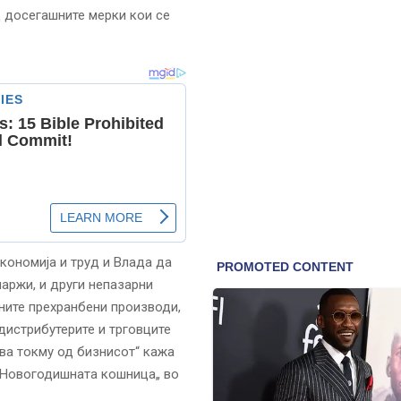
 досегашните мерки кои се
кономија и труд и Влада да
аржи, и други непазарни
вните прехранбени производи,
дистрибутерите и трговците
ва токму од бизнисот“ кажа
„Новогодишната кошница„ во