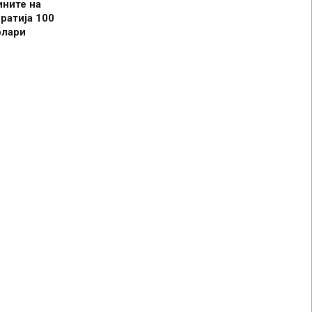
ините на
ратија 100
олари