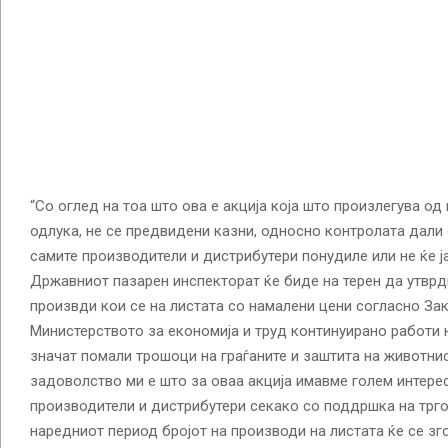
“Со оглед на тоа што ова е акција која што произлегува од
одлука, не се предвидени казни, односно контролата дали
самите производители и дистрибутери понудиле или не ќе ј
Државниот пазарен инспекторат ќе биде на терен да утврд
произвди кои се на листата со намалени цени согласно За
Министерството за економија и труд континуирано работи 
значат помали трошоци на граѓаните и заштита на животнио
задоволство ми е што за оваа акција имавме голем интерес
производители и дистрибутери секако со поддршка на трго
наредниот период бројот на производи на листата ќе се зг