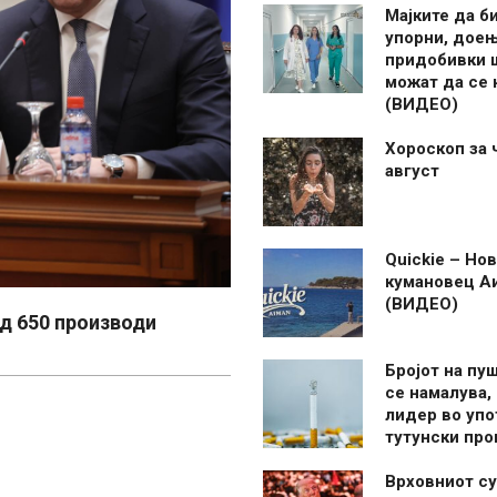
Мајките да б
упорни, дое
придобивки 
можат да се
(ВИДЕО)
Хороскоп за 
август
Quickie – Нов
кумановец А
(ВИДЕО)
 650 производи
Бројот на пу
се намалува, 
лидер во упо
тутунски пр
Врховниот су