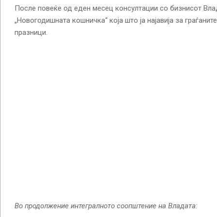
После повеќе од еден месец консултации со бизнисот Вла
„Новогодишната кошничка“ која што ја најавија за граѓанит
празници.
Во продолжение интегралното соопштение на Владата: