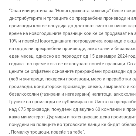
“Оваа иницијатива за “Новогодишната кошница“ беше покре
дистрибутерите и трговците со прехранбени производи и а
производи кои се понудија да достават листа на нивни на
време на новогодишните празници кои ќе се продаваат на а
10% и повеќе.Новогодишната потрошувачка кошница е акц
на одделни прехранбени производи, алкохолни и безалкохо
еден месец, односно во периодот од 15 декември 2024 год
година, во време кога се вклопуваат повеќе празници. Со
цените се опфатени основните прехранбени производи од р
(леб и житарици, пекарски производи, месо и преработки о
производи, кондиторски производи, свежо, замрзнато и ко
безалкохолни (газирани и негазирани) напитоци, алкохолни 
Групите на производи се сублимираа во Листа на прехранб
над 675 производи, понудени од вкупно 60 компании и про
кажа министерот Дурмиши и потенцираше дека производите
понудени на полиците во трговските ланци ќе бидат обеле
„Помалку трошоци, повеќе за тебе“.