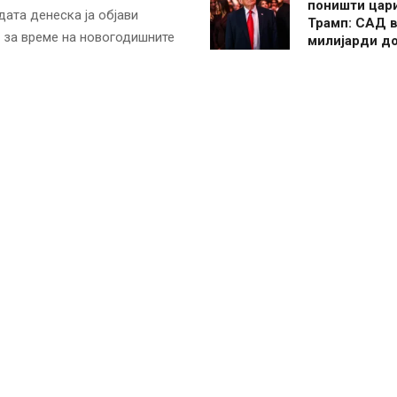
поништи цар
дата денеска ја објави
Трамп: САД в
е за време на новогодишните
милијарди д