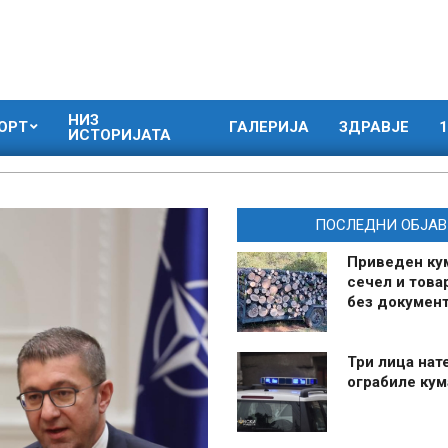
НИЗ
ОРТ
ГАЛЕРИЈА
ЗДРАВЈЕ
1
ИСТОРИЈАТА
ПОСЛЕДНИ ОБЈАВ
Приведен ку
сечел и това
без документ
Три лица нат
ограбиле ку