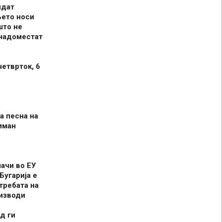
идат
њето носи
што не
 надоместат
четврток, 6
а песна на
иман
шачи во ЕУ
Бугарија е
требата на
оизводи
д ги