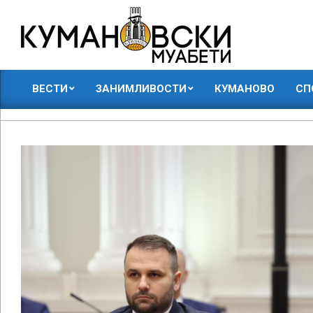
Skip
to
content
КУМАНОВСКИ
ВЕСТИ
ЗАНИМЛИВОСТИ
КУМАНОВО
СП
МУАБЕТИ
Primary
Navigation
Menu