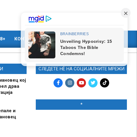
8+
КОНТАКТ
МАРКЕТИНГ
И
СЛЕДЕТЕ НЀ НА СОЦИЈАЛНИТЕ МРЕЖИ
мановец кој
рел дрва
ација
*
епале и
мановец