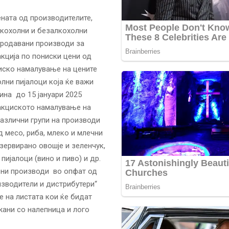
ната од производителите,
лкохолни и безалкохолни
јпродавани производи за
кција по пониски цени од
иско намалување на цените
лни пијалоци која ќе важи
ина до 15 јануари 2025
 акциското намалување на
азлични групи на производи
д месо, риба, млеко и млечни
зервирано овошје и зеленчук,
пијалоци (вино и пиво) и др.
ени производи во опфат од
изводители и дистрибутери“
 на листата кои ќе бидат
жани со налепница и лого