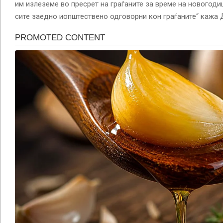
им излеземе во пресрет на граѓаните за време на новогод
сите заедно иопштествено одговорни кон граѓаните“ кажа 