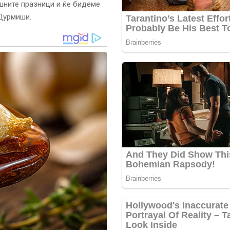
ишните празници и ќе бидеме
Дурмиши..