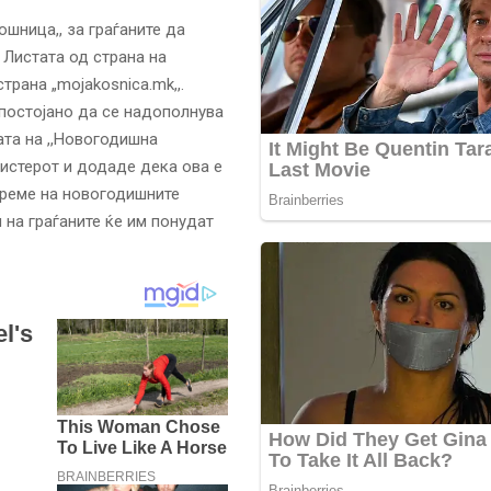
ошница,, за граѓаните да
 Листата од страна на
рана „mojakosnica.mk,,.
 постојано да се надополнува
ата на ,,Новогодишна
нистерот и додаде дека ова е
време на новогодишните
 на граѓаните ќе им понудат