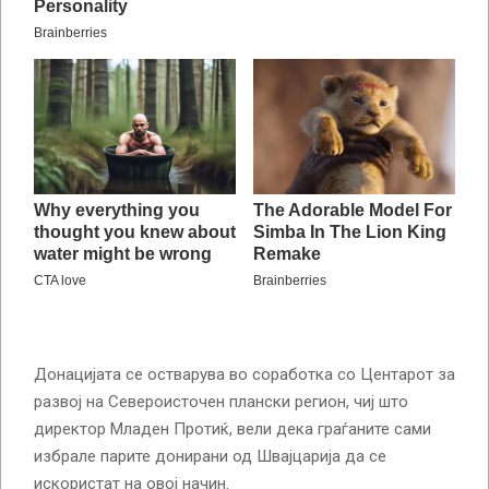
Донацијата се остварува во соработка со Центарот за
развој на Североисточен плански регион, чиј што
директор Младен Протиќ, вели дека граѓаните сами
избрале парите донирани од Швајцарија да се
искористат на овој начин.