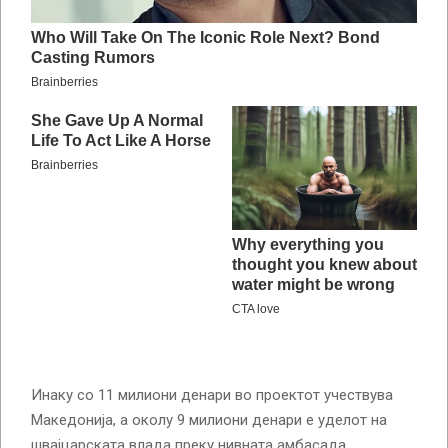
Инаку со 11 милиони денари во проектот учествува
Македонија, а околу 9 милиони денари е уделот на
швајцарската влада преку нивната амбасада.