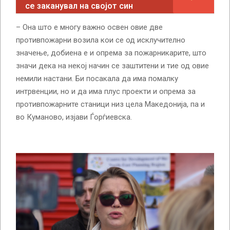
се заканувал на својот син
– Она што е многу важно освен овие две
противпожарни возила кои се од исклучително
значење, добиена е и опрема за пожарникарите, што
значи дека на некој начин се заштитени и тие од овие
немили настани. Би посакала да има помалку
интрвенции, но и да има плус проекти и опрема за
противпожарните станици низ цела Македонија, па и
во Куманово, изјави Ѓорѓиевска.