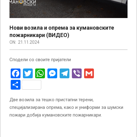
Нови возила и опрема за кумановските
пожарникари (ВИДЕО)
ON:
21.11.2024
Сподели со своите пријатели
Facebook
Twitter
WhatsApp
Messenger
Telegram
Viber
Gmail
Share
Две возила за тешко пристапни терени,
специјализирана опрема, како и униформи за шумски
пожари добија кумановските пожарникари.