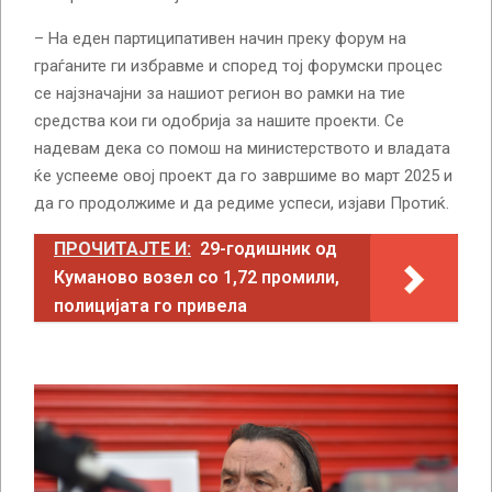
– На еден партиципативен начин преку форум на
граѓаните ги избравме и според тој форумски процес
се најзначајни за нашиот регион во рамки на тие
средства кои ги одобрија за нашите проекти. Се
надевам дека со помош на министерството и владата
ќе успееме овој проект да го завршиме во март 2025 и
да го продолжиме и да редиме успеси, изјави Протиќ.
ПРОЧИТАЈТЕ И:
29-годишник од
Куманово возел со 1,72 промили,
полицијата го привела