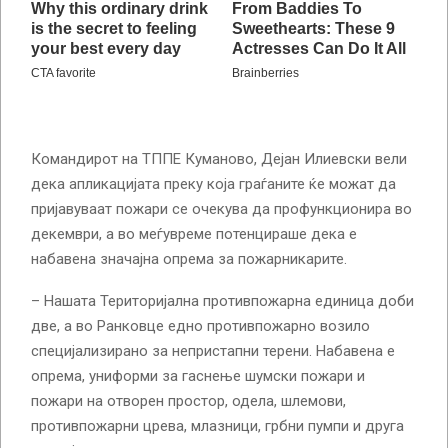
Командирот на ТППЕ Куманово, Дејан Илиевски вели
дека апликацијата преку која граѓаните ќе можат да
пријавуваат пожари се очекува да профункционира во
декември, а во меѓувреме потенцираше дека е
набавена значајна опрема за пожарникарите.
– Нашата Територијална противпожарна единица доби
две, а во Ранковце едно противпожарно возило
специјализирано за непристапни терени. Набавена е
опрема, униформи за гаснење шумски пожари и
пожари на отворен простор, одела, шлемови,
противпожарни црева, млазници, грбни пумпи и друга