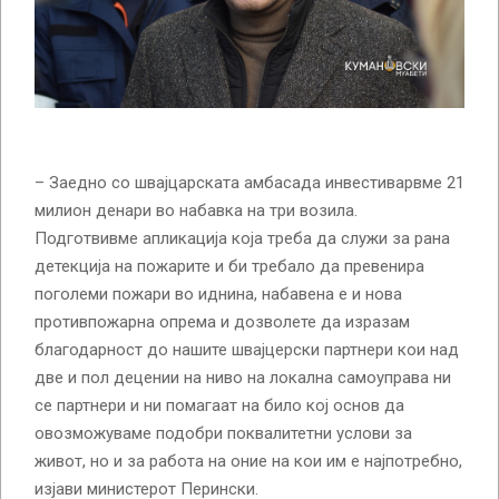
– Заедно со швајцарската амбасада инвестиварвме 21
милион денари во набавка на три возила.
Подготвивме апликација која треба да служи за рана
детекција на пожарите и би требало да превенира
поголеми пожари во иднина, набавена е и нова
противпожарна опрема и дозволете да изразам
благодарност до нашите швајцерски партнери кои над
две и пол децении на ниво на локална самоуправа ни
се партнери и ни помагаат на било кој основ да
овозможуваме подобри поквалитетни услови за
живот, но и за работа на оние на кои им е најпотребно,
изјави министерот Перински.