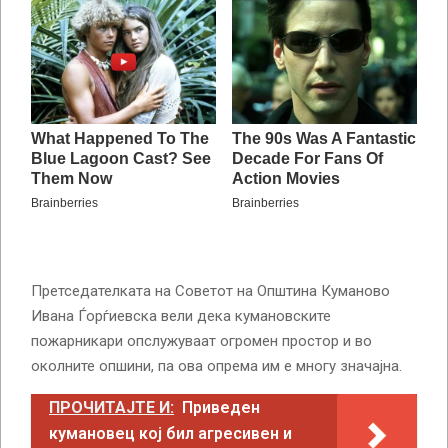
Претседателката на Советот на Општина Куманово
Ивана Ѓорѓиевска вели дека кумановските
пожарникари опслужуваат огромен простор и во
околните опшини, па ова опрема им е многу значајна.
ПРОЧИТАЈТЕ И:
Приведен
кумановец кој бил агресивен и