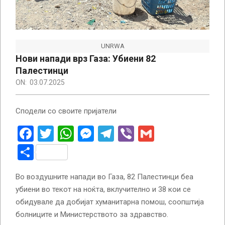
UNRWA
Нови напади врз Газа: Убиени 82
Палестинци
ON:
03.07.2025
Сподели со своите пријатели
Facebook
Twitter
WhatsApp
Messenger
Telegram
Viber
Gmail
Share
Во воздушните напади во Газа, 82 Палестинци беа
убиени во текот на ноќта, вклучително и 38 кои се
обидувале да добијат хуманитарна помош, соопштија
болниците и Министерството за здравство.