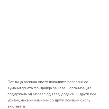
Пет лица загинаа околу локациите поврзани со
Хуманитарната фондација за Газа – организација
поддржана од Израел од Газа, додека 33 други беа
убиени, чекајќи камиони со други локации околу
енклавата.