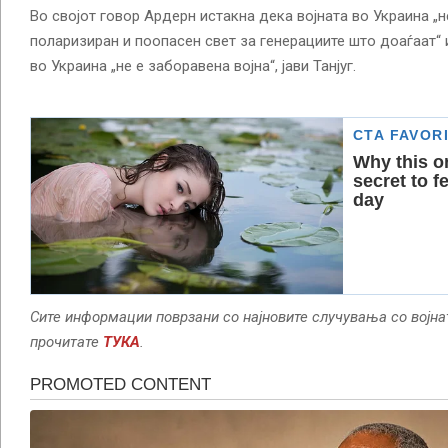
Во својот говор Ардерн истакна дека војната во Украина „н
поларизиран и поопасен свет за генерациите што доаѓаат“
во Украина „не е заборавена војна“, јави Танјуг.
Сите информации поврзани со најновите случувања со војна
прочитате
ТУКА
.