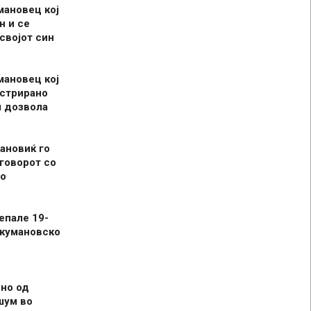
мановец кој
н и се
 својот син
мановец кој
истрирано
л дозвола
ановиќ го
говорот со
о
епале 19-
 кумановско
но од
шум во