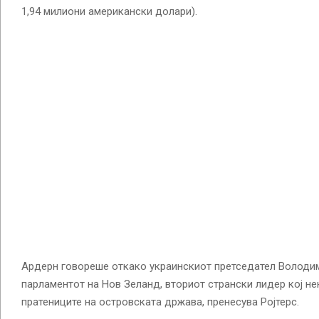
1,94 милиони американски долари).
Ардерн говореше откако украинскиот претседател Володим
парламентот на Нов Зеланд, вториот странски лидер кој не
пратениците на островската држава, пренесува Ројтерс.