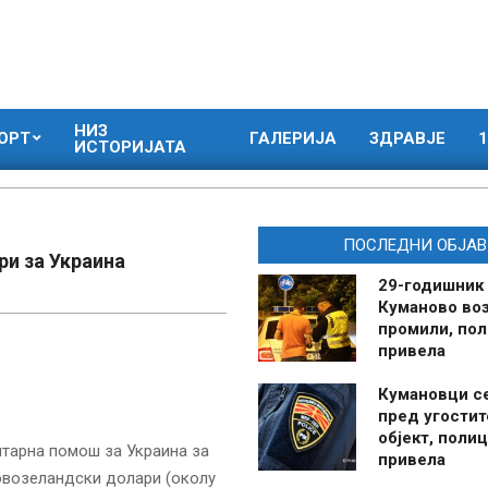
НИЗ
ОРТ
ГАЛЕРИЈА
ЗДРАВЈЕ
1
ИСТОРИЈАТА
ПОСЛЕДНИ ОБЈАВ
ри за Украина
29-годишник
Куманово воз
промили, пол
привела
Кумановци с
пред угостит
објект, полиц
итарна помош за Украина за
привела
новозеландски долари (околу