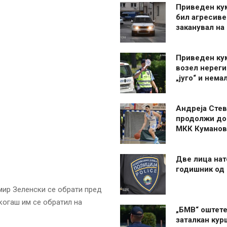
Приведен ку
бил агресиве
заканувал на
Приведен ку
возел нерег
„југо“ и нема
Андреја Стев
продолжи до
МКК Куманов
Две лица нат
годишник од
ир Зеленски се обрати пред
когаш им се обратил на
„БМВ“ оштете
заталкан кур