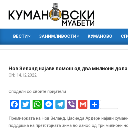
Skip
to
content
КУМАНОВСКИ
ВЕСТИ
ЗАНИМЛИВОСТИ
КУМАНОВО
СП
МУАБЕТИ
Primary
Navigation
Menu
Нов Зеланд најави помош од два милиони дола
ON:
14.12.2022
Сподели со своите пријатели
Facebook
Twitter
WhatsApp
Messenger
Telegram
Viber
Gmail
Share
Премиерката на Нов Зеланд, Џасинда Ардерн најави хуман
поддршка на претстојната зима во износ од три милиони 