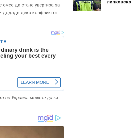
липковско
е смее да стане увертира за
 и додаде дека конфликтот
та во Украина можете да ги