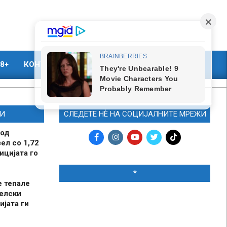
8+
КОНТАКТ
МАРКЕТИНГ
И
СЛЕДЕТЕ НЀ НА СОЦИЈАЛНИТЕ МРЕЖИ
 од
ел со 1,72
ицијата го
*
е тепале
елски
ијата ги