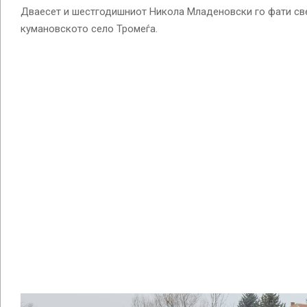
Дваесет и шестгодишниот Никола Младеновски го фати све
кумановското село Тромеѓа.