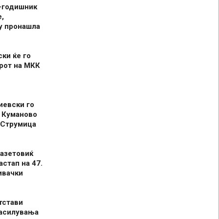
-годишник
,
у пронашла
ски ќе го
рот на МКК
иевски го
 Куманово
 Струмица
азетовиќ
астап на 47.
ивачки
тстави
засилувања