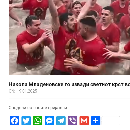
Никола Младеновски го извади светиот крст в
ON:
19.01.2025
Сподели со своите пријатели
Facebook
Twitter
WhatsApp
Messenger
Telegram
Viber
Gmail
Share