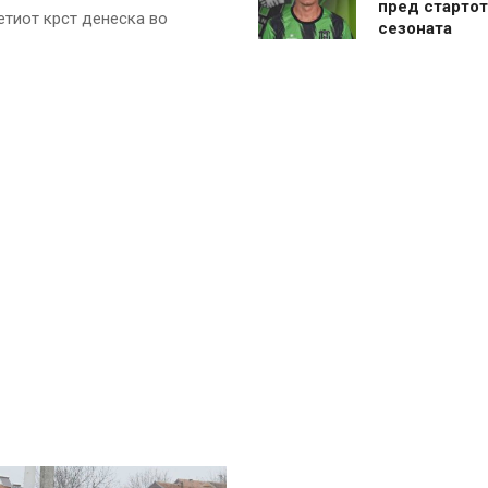
пред стартот
тиот крст денеска во
сезоната