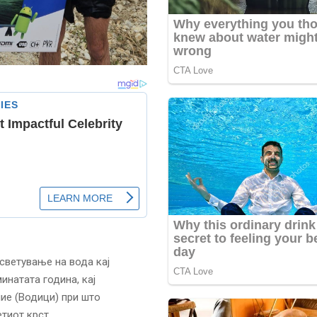
светување на вода кај
инатата година, кај
ние (Водици) при што
тиот крст.