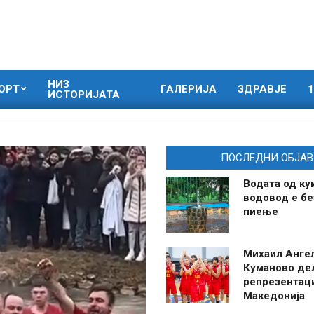
НИЗ
ОРТ
ГАЛЕРИЈА
ЗДРАВЈЕ
1
ИСТОРИЈАТА
ПОСЛЕДНИ ОБЈАВ
Водата од ку
водовод е бе
пиење
Михаил Анге
Куманово де
репрезентаци
Македонија