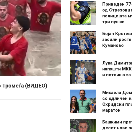
Приведен 77
од Стрезовце
полицијата м
три пушки
Бојан Крстев
засили росте
Куманово
Лука Димитр
напушти МКК
и потпиша за
о Тромеѓа (ВИДЕО)
Михаела Дом
со одличен н
Охридски пл
маратон
Башкими пре
десет нови 