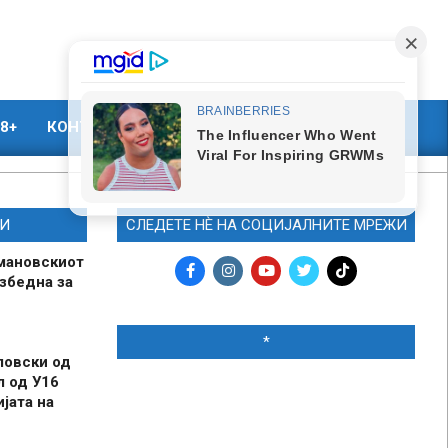
8+
КОНТАКТ
МАРКЕТИНГ
И
СЛЕДЕТЕ НЀ НА СОЦИЈАЛНИТЕ МРЕЖИ
мановскиот
збедна за
*
ловски од
л од У16
јата на