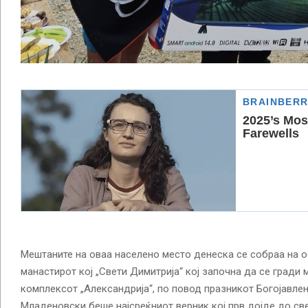
Мештаните на оваа населено место денеска се собраа на о
манастирот кој „Свети Димитрија“ кој започна да се гради м
комплексот „Александрија“, по повод празникот Богојавле
Младеновски беше најсреќниот верник кој прв дојде до све