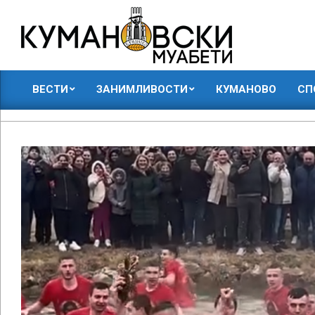
Skip
to
content
КУМАНОВСКИ
ВЕСТИ
ЗАНИМЛИВОСТИ
КУМАНОВО
СП
МУАБЕТИ
Primary
Navigation
Menu