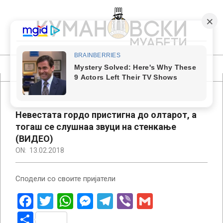
Skip
to
content
КУМАНОВСКИ
МУАБЕТИ
Primary
Navigation
Menu
Невестата гордо пристигна до олтарот, а
тогаш се слушнаа звуци на стенкање
(ВИДЕО)
ON:
13.02.2018
Сподели со своите пријатели
Facebook
Twitter
WhatsApp
Messenger
Telegram
Viber
Gmail
Share