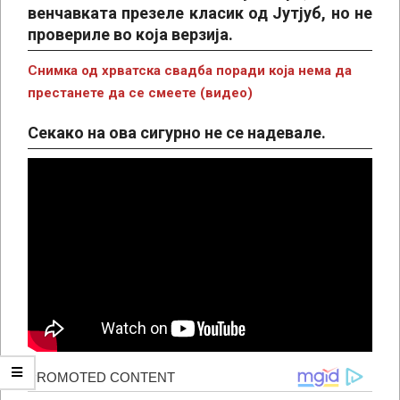
венчавката презеле класик од Јутјуб, но не
провериле во која верзија.
Снимка од хрватска свадба поради која нема да
престанете да се смеете (видео)
Секако на ова сигурно не се надевале.