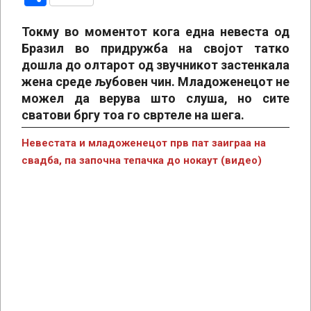
Токму во моментот кога една невеста од
Бразил во придружба на својот татко
дошла до олтарот од звучникот застенкала
жена среде љубовен чин. Младоженецот не
можел да верува што слуша, но сите
сватови бргу тоа го свртеле на шега.
Невестата и младоженецот прв пат заиграа на
свадба, па започна тепачка до нокаут (видео)