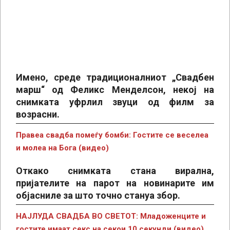
Имено, среде традиционалниот „Свадбен
марш“ од Феликс Менделсон, некој на
снимката уфрлил звуци од филм за
возрасни.
Правеа свадба помеѓу бомби: Гостите се веселеа
и молеа на Бога (видео)
Откако снимката стана вирална,
пријателите на парот на новинарите им
објасниле за што точно стануа збор.
НАЈЛУДА СВАДБА ВО СВЕТОТ: Младоженците и
гостите имаат секс на секои 10 секунди (видео)