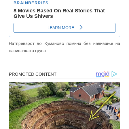
Натпреварот во Куманово помина без навивање на
навивачката група.