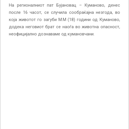
На регионалниот пат Бујановац – Куманово, денес
после 16 часот, се случила сообраќајна незгода, во
која животот го загуби М.М (18) години од Куманово,
додека неговиот брат се наоѓа во животна опасност,
неофицијално дознаваме од кумановчани.