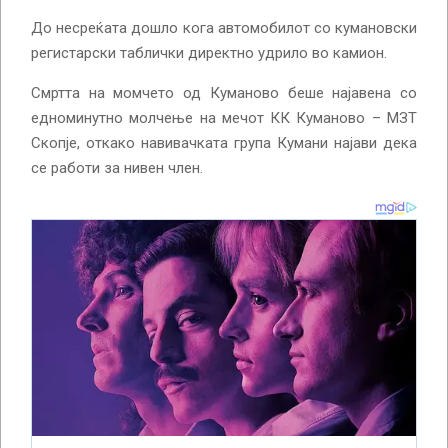
До несреќата дошло кога автомобилот со кумановски
регистарски таблички директно удрило во камион.
Смртта на момчето од Куманово беше најавена со
едноминутно молчење на мечот КК Куманово – МЗТ
Скопје, откако навивачката група Кумани најави дека
се работи за нивен член.