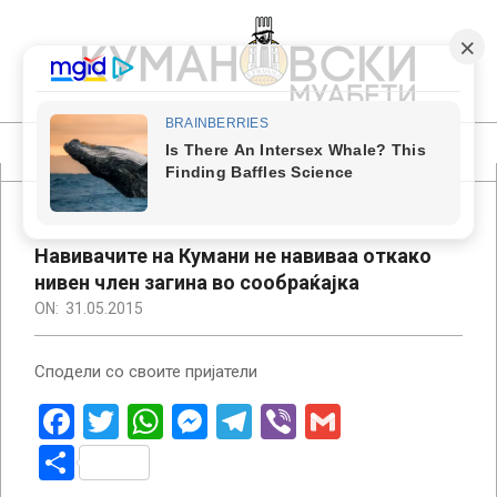
Skip
to
content
КУМАНОВСКИ
МУАБЕТИ
Primary
Navigation
Menu
Навивачите на Кумани не навиваа откако
нивен член загина во сообраќајка
ON:
31.05.2015
Сподели со своите пријатели
Facebook
Twitter
WhatsApp
Messenger
Telegram
Viber
Gmail
Share