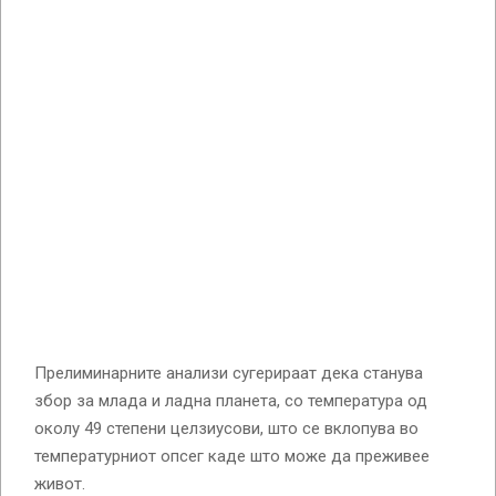
Прелиминарните анализи сугерираат дека станува
збор за млада и ладна планета, со температура од
околу 49 степени целзиусови, што се вклопува во
температурниот опсег каде што може да преживее
живот.