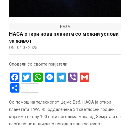
NASA
НАСА откри нова планета со можни услови
за живот
ON:
04.07.2025
Сподели со своите пријатели
Facebook
Twitter
WhatsApp
Messenger
Telegram
Viber
Gmail
Share
Со помош на телескопот Џејмс Веб, НАСА ја откри
планетата TWA 7b, оддалечена 34 светлосни години,
која има околу 100 пати поголема маса од Земјата и се
наоѓа во потенцијално погодна зона за живот.