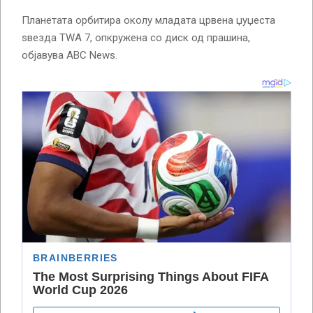
Планетата орбитира околу младата црвена џуџеста
ѕвезда TWA 7, опкружена со диск од прашина,
објавува ABC News.