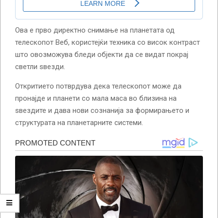
Ова е прво директно снимање на планетата од
телескопот Веб, користејќи техника со висок контраст
што овозможува бледи објекти да се видат покрај
светли ѕвезди.
Откритието потврдува дека телескопот може да
пронајде и планети со мала маса во близина на
ѕвездите и дава нови сознанија за формирањето и
структурата на планетарните системи.