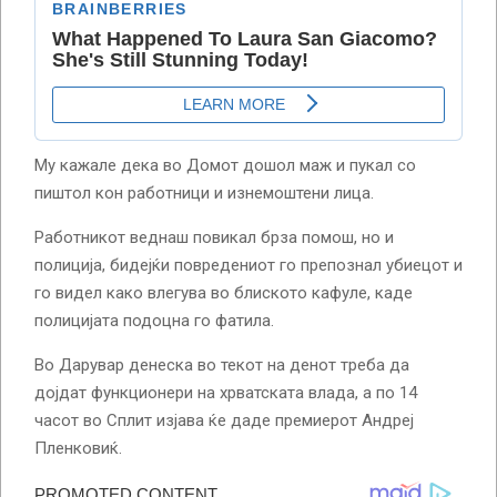
Му кажале дека во Домот дошол маж и пукал со
пиштол кон работници и изнемоштени лица.
Работникот веднаш повикал брза помош, но и
полиција, бидејќи повредениот го препознал убиецот и
го видел како влегува во блиското кафуле, каде
полицијата подоцна го фатила.
Во Дарувар денеска во текот на денот треба да
дојдат функционери на хрватската влада, а по 14
часот во Сплит изјава ќе даде премиерот Андреј
Пленковиќ.