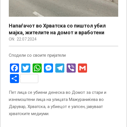
Напаѓачот во Хрватска со пиштол убил
мајка, жителите на домот и вработени
ON:
22.07.2024
Сподели со своите пријатели
Facebook
Twitter
WhatsApp
Messenger
Telegram
Viber
Gmail
Share
Пет лица се убиени денеска во Домот за стари и
изнемоштени лица на улицата Мажураниќева во
Дарувар, Хрватска, а убиецот е уапсен, јавуваат
хрватските медиуми.