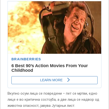
Вкупно осум лица се повредени – пет се мртви, едно
лице е во критична состојба, а две лица се надвор од
животна опасност, јавува Јутарњи лист.