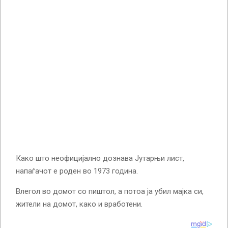
Како што неофицијално дознава Јутарњи лист,
напаѓачот е роден во 1973 година.
Влегол во домот со пиштол, а потоа ја убил мајка си,
жители на домот, како и вработени.