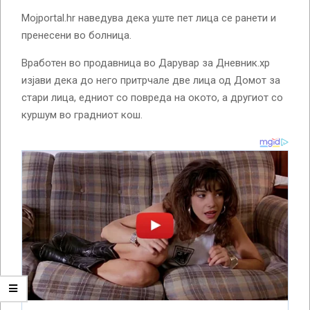
Mojportal.hr наведува дека уште пет лица се ранети и
пренесени во болница.
Вработен во продавница во Дарувар за Дневник.хр
изјави дека до него притрчале две лица од Домот за
стари лица, едниот со повреда на окото, а другиот со
куршум во градниот кош.