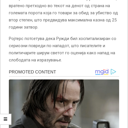
вратено претходно во текот на денот од страна на
големата порота која го товари за обид за убиство од
втор степен, што предвидува максимална казна од 25
години затвор.
Ројтерс потсетува дека Ружди бил хоспитализиран со
сериозни повреди по нападот, што писателите и
политичарите ширум светот го оценија како напад на
слободата на изразување.