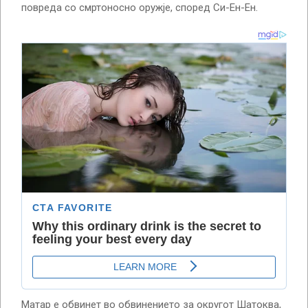
повреда со смртоносно оружје, според Си-Ен-Ен.
Матар е обвинет во обвинението за округот Шатоква,