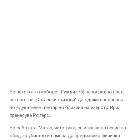
Во петокот го избодел Ружди (75) непосредно пред
авторот на „Сатански стихови“ да одржи предавање
во едукативен центар во близина на езерото Ири,
пренесува Ројтерс.
Во саботата, Матар, исто така, се изјасни за невин за
обид за убиство и намера да предизвика физичка