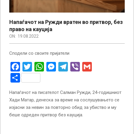
Напаѓачот на Ружди вратен во притвор, без
право на кауција
ON:
19.08.2022
Сподели со своите пријатели
Facebook
Twitter
WhatsApp
Messenger
Telegram
Viber
Gmail
Share
Напаѓачот на писателот Салман Ружди, 24-годишниот
Хади Матар, денеска за време на сослушувањето се
изјасни за невин за повторно обид за убиство и му
беше одреден притвор без кауција.