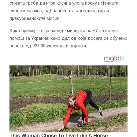
Унијата треба да игра клучна улога преку нејзината
економска моќ, одбранбената координација и
прекуокеанските мисии.
Како пример, тој ја наведе мисијата на ЕУ за воена
помош за Украина, како дел од која досега се обучени
повеќе од 93.000 украински војници.