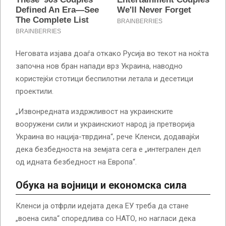
Неговата изјава доаѓа откако Русија во текот на ноќта
започна нов бран напади врз Украина, наводно
користејќи стотици беспилотни летала и десетици
проектили.
„Извонредната издржливост на украинските
вооружени сили и украинскиот народ ја претворија
Украина во нација-тврдина“, рече Кленси, додавајќи
дека безбедноста на земјата сега е „интегрален дел
од идната безбедност на Европа“.
Обука на војници и економска сила
Кленси ја отфрли идејата дека ЕУ треба да стане
„воена сила“ споредлива со НАТО, но нагласи дека