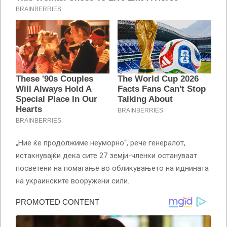
„Ние ќе продолжиме неуморно“, рече генералот,
истакнувајќи дека сите 27 земји-членки остануваат
посветени на помагање во обликувањето на иднината
на украинските вооружени сили.