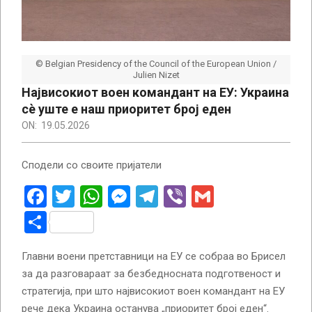
© Belgian Presidency of the Council of the European Union /
Julien Nizet
Највисокиот воен командант на ЕУ: Украина
сè уште е наш приоритет број еден
ON:
19.05.2026
Сподели со своите пријатели
Facebook
Twitter
WhatsApp
Messenger
Telegram
Viber
Gmail
Share
Главни воени претставници на ЕУ се собраа во Брисел
за да разговараат за безбедносната подготвеност и
стратегија, при што највисокиот воен командант на ЕУ
рече дека Украина останува „приоритет број еден“.