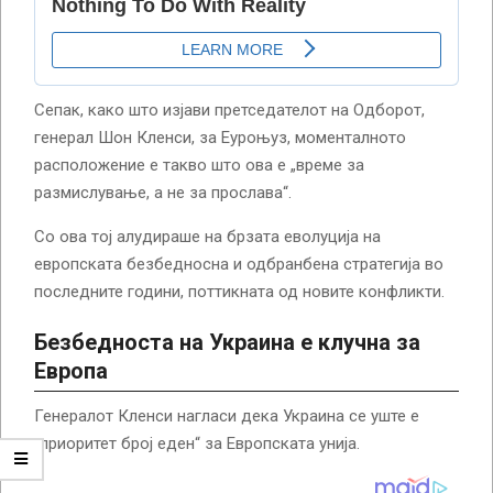
Сепак, како што изјави претседателот на Одборот,
генерал Шон Кленси, за Еуроњуз, моменталното
расположение е такво што ова е „време за
размислување, а не за прослава“.
Со ова тој алудираше на брзата еволуција на
европската безбедносна и одбранбена стратегија во
последните години, поттикната од новите конфликти.
Безбедноста на Украина е клучна за
Европа
Генералот Кленси нагласи дека Украина се уште е
„приоритет број еден“ за Европската унија.