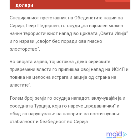
долари
Специјалниот претставник на Обединетите нации за
Сирија, Геир Педерсен, го осуди „на најсилен можен
начин терористичкиот напад во црквата „Свети Илија“
и го изрази „својот бес поради ова гнасно
злосторство“.
Во својата изјава, тој истакна „дека сириските
привремени власти го припишаа овој напад на ИСИЛ и
повика на целосна истрага и акција од страна на
властите“.
Голем број земји го осудија нападот, вклучувајќи ја и
соседната Турција, која го нарече „предавнички“ и
обид за нарушување на напорите за постигнување
стабилност и безбедност во Сирија.