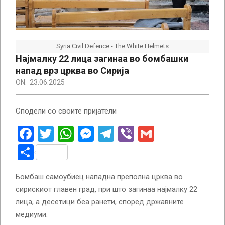
Syria Civil Defence - The White Helmets
Најмалку 22 лица загинаа во бомбашки
напад врз црква во Сирија
ON:
23.06.2025
Сподели со своите пријатели
Facebook
Twitter
WhatsApp
Messenger
Telegram
Viber
Gmail
Share
Бомбаш самоубиец нападна преполна црква во
сирискиот главен град, при што загинаа најмалку 22
лица, а десетици беа ранети, според државните
медиуми.