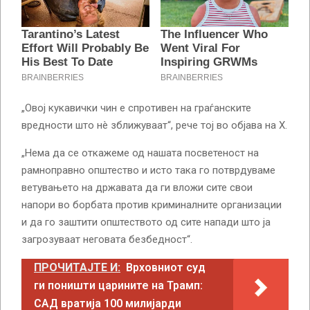
„Овој кукавички чин е спротивен на граѓанските
вредности што нè зближуваат“, рече тој во објава на X.
„Нема да се откажеме од нашата посветеност на
рамноправно општество и исто така го потврдуваме
ветувањето на државата да ги вложи сите свои
напори во борбата против криминалните организации
и да го заштити општеството од сите напади што ја
загрозуваат неговата безбедност“.
ПРОЧИТАЈТЕ И:
Врховниот суд
ги поништи царините на Трамп:
САД вратија 100 милијарди