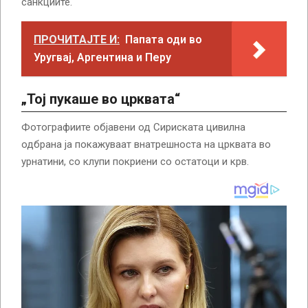
санкциите.
ПРОЧИТАЈТЕ И:
Папата оди во
Уругвај, Аргентина и Перу
„Тој пукаше во црквата“
Фотографиите објавени од Сириската цивилна
одбрана ја покажуваат внатрешноста на црквата во
урнатини, со клупи покриени со остатоци и крв.