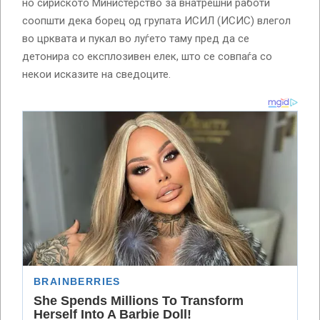
но сириското Министерство за внатрешни работи
соопшти дека борец од групата ИСИЛ (ИСИС) влегол
во црквата и пукал во луѓето таму пред да се
детонира со експлозивен елек, што се совпаѓа со
некои исказите на сведоците.