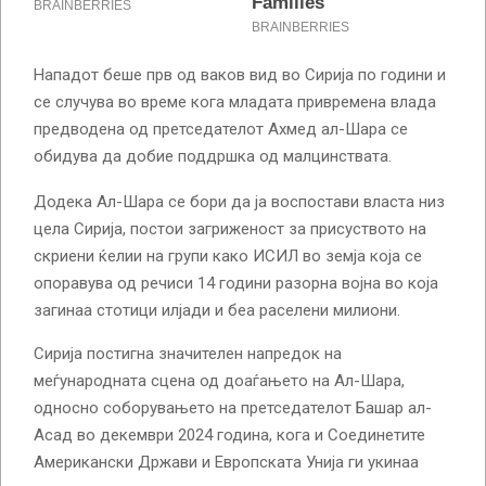
Нападот беше прв од ваков вид во Сирија по години и
се случува во време кога младата привремена влада
предводена од претседателот Ахмед ал-Шара се
обидува да добие поддршка од малцинствата.
Додека Ал-Шара се бори да ја воспостави власта низ
цела Сирија, постои загриженост за присуството на
скриени ќелии на групи како ИСИЛ во земја која се
опоравува од речиси 14 години разорна војна во која
загинаа стотици илјади и беа раселени милиони.
Сирија постигна значителен напредок на
меѓународната сцена од доаѓањето на Ал-Шара,
односно соборувањето на претседателот Башар ал-
Асад во декември 2024 година, кога и Соединетите
Американски Држави и Европската Унија ги укинаа