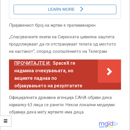
Пријавениот број на жртви е прелиминарен.
„Спасувачките екипи на Сириската цивилна заштита
продолжуваат да ги отстрануваат телата од местото
на настанот“, според соопштението на Телеграм.
ПРОЧИТАЈТЕ И:
SpaceX ги
надмина очекувањата, но
акциите паднаа по
објавувањето на резултатите
Официјалната државна агенција САНА објави дека
најмалку 63 лица се ранети. Некои локални медиуми
објавија дека меѓу жртвите има деца.