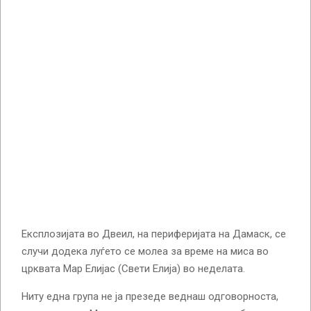
Експлозијата во Двеил, на периферијата на Дамаск, се
случи додека луѓето се молеа за време на миса во
црквата Мар Елијас (Свети Елија) во неделата.
Ниту една група не ја презеде веднаш одговорноста,