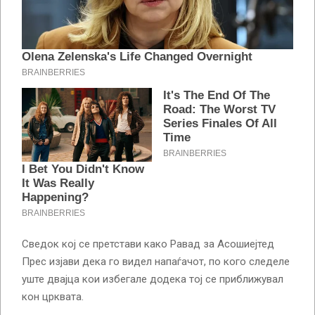
Сведок кој се претстави како Равад за Асошиејтед
Прес изјави дека го видел напаѓачот, по кого следеле
уште двајца кои избегале додека тој се приближувал
кон црквата.