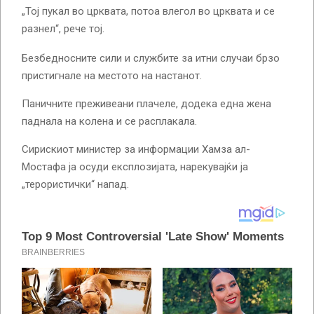
„Тој пукал во црквата, потоа влегол во црквата и се
разнел“, рече тој.
Безбедносните сили и службите за итни случаи брзо
пристигнале на местото на настанот.
Паничните преживеани плачеле, додека една жена
паднала на колена и се расплакала.
Сирискиот министер за информации Хамза ал-
Мостафа ја осуди експлозијата, нарекувајќи ја
„терористички“ напад.