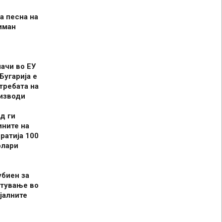
а песна на
иман
шачи во ЕУ
Бугарија е
требата на
оизводи
д ги
ините на
ратија 100
олари
убиен за
итување во
јалните