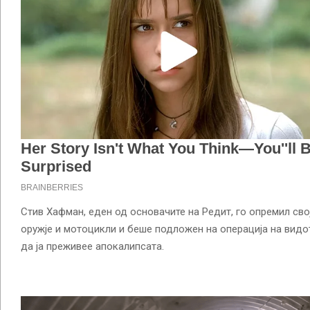
Стив Хафман, еден од основачите на Редит, го опремил св
оружје и мотоцикли и беше подложен на операција на видо
да ја преживее апокалипсата.