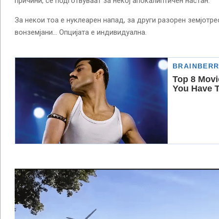
причини, се подготвуваат за некој апокалиптичен настан.
За некои тоа е нуклеарен напад, за други разорен земјотре
вонземјани… Опцијата е индивидуална.