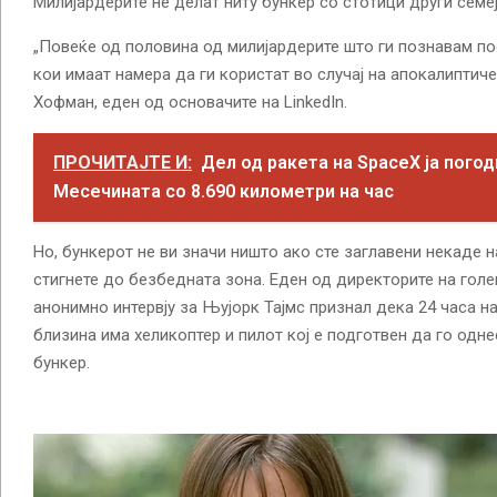
Милијардерите не делат ниту бункер со стотици други семеј
„Повеќе од половина од милијардерите што ги познавам по
кои имаат намера да ги користат во случај на апокалиптиче
Хофман, еден од основачите на LinkedIn.
ПРОЧИТАЈТЕ И:
Дел од ракета на SpaceX ја погод
Месечината со 8.690 километри на час
Но, бункерот не ви значи ништо ако сте заглавени некаде 
стигнете до безбедната зона. Еден од директорите на гол
анонимно интервју за Њујорк Тајмс признал дека 24 часа на 
близина има хеликоптер и пилот кој е подготвен да го одн
бункер.