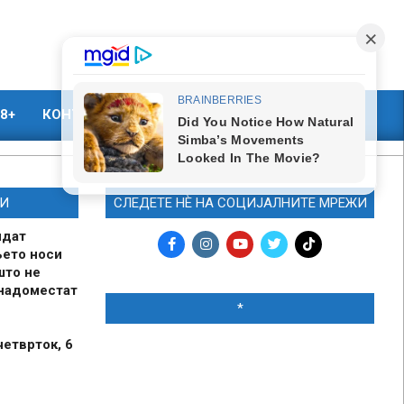
8+
КОНТАКТ
МАРКЕТИНГ
И
СЛЕДЕТЕ НЀ НА СОЦИЈАЛНИТЕ МРЕЖИ
идат
њето носи
што не
 надоместат
*
четврток, 6