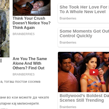
са, тогаш постои сосема
мани во кои можете да чекате
уларни кај милионерите.