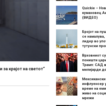
Quickie – Нов
кумановец А
(ВИДЕО)
Бројот на пу
се намалува, 
лидер во упо
тутунски пр
Врховниот су
поништи цар
Трамп: САД в
 за крајот на светот“
милијарди д
Мексикански
инфлуенсер 
време на ем
живо на соци
мрежи