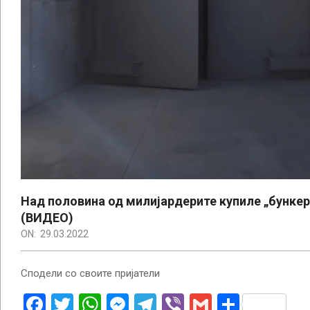
Над половина од милијардерите купиле „бункери
(ВИДЕО)
ON:
29.03.2022
Сподели со своите пријатели
Facebook
Twitter
WhatsApp
Messenger
Telegram
Viber
Gmail
Share