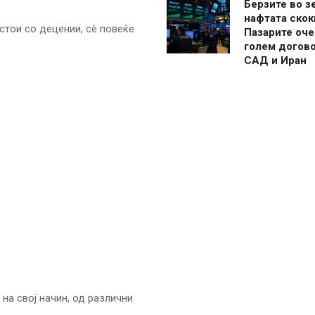
Берзите во з
нафтата скок
стои со децении, сè повеќе
Пазарите оче
голем догово
САД и Иран
на свој начин, од различни