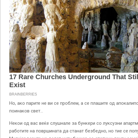
Но, ако парите не ви се проблем, а се плашите од апокалип
поинаков свет…
Некои од вас веќе слушнале за бункери со луксузни апарт
работите на површината да станат безбедно, но тие се поп