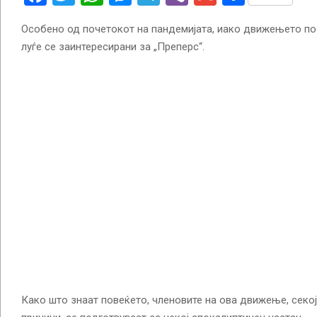
Особено од почетокот на пандемијата, иако движењето по
луѓе се заинтересирани за „Преперс“.
Како што знаат повеќето, членовите на ова движење, секој 