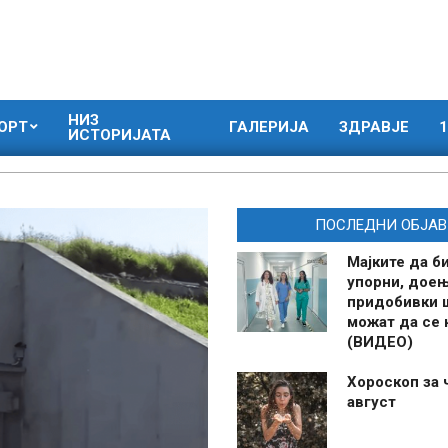
НИЗ
ОРТ
ГАЛЕРИЈА
ЗДРАВЈЕ
1
ИСТОРИЈАТА
ПОСЛЕДНИ ОБЈАВ
Мајките да б
упорни, дое
придобивки 
можат да се
(ВИДЕО)
Хороскоп за 
август