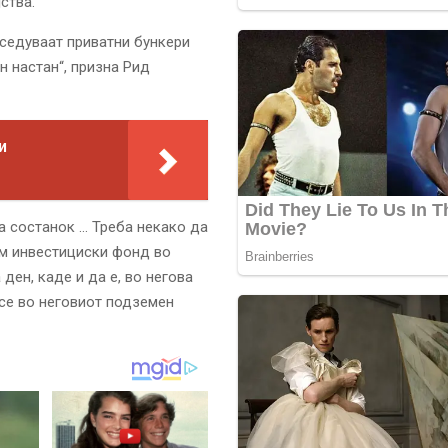
ства.
седуваат приватни бункери
н настан“, призна Рид
и
на состанок … Треба некако да
ем инвестициски фонд во
ден, каде и да е, во негова
есе во неговиот подземен