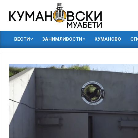
Skip
to
content
КУМАНОВСКИ
ВЕСТИ
ЗАНИМЛИВОСТИ
КУМАНОВО
СП
МУАБЕТИ
Primary
Navigation
Menu