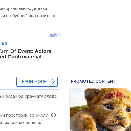
секој заложник, додека
ши со бубрег“ ако парите не
анизиран од ирачката влада,
ни простории, со околу 180
ден заложник починал.