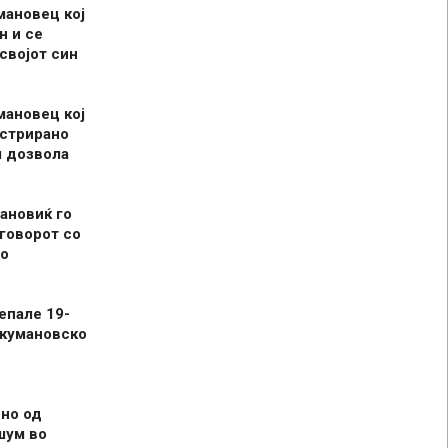
мановец кој
н и се
 својот син
мановец кој
истрирано
л дозвола
ановиќ го
говорот со
о
епале 19-
 кумановско
но од
шум во