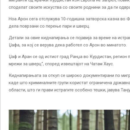
споделат своите искуства со своите роднини за да ги одвр
Ноа Арон сега отслужува 10-годишна затворска казна во Ф
дела поврзани со перење пари и шверц.
Детали за овие киднапирања се појавија за време на истра
Џафа, за кој се верува дека работел со Арон во минатото.
Џаф и Аран се од истиот град Ранџа во Курдистан, регион 
мрежи за шверц“, според извештајот на Чатам Хаус.
Киднапирањата за откуп се широко документирани по мигр
каде што криминалните групи користат ограничена државн
области, што ги прави истрагите особено тешки, јавува Танју