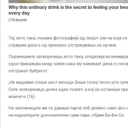
Тој, исто така, покажа фотографија од својот син на која се
стравува дека е од присилно отстранување на органи.
Поранешните затвореници, исто така, споделија вознемирув
едно прикажува млад човек како му кажуваат дека го носат
отстранат бубрегот.
„Не видовме сонце шест месеци. Беше толку тесно што сите
Сите затвореници делеа еден тоалет, а кој ќе останеше пре
момчето (16).
На заложниците им се даваше парче леб дневно само ако н
на киднаперите дополнителни суми пари, објави Би-Би-Си.