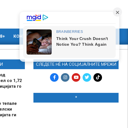
8+
КОНТАКТ
МАРКЕТИНГ
И
СЛЕДЕТЕ НЀ НА СОЦИЈАЛНИТЕ МРЕЖИ
 од
ел со 1,72
ицијата го
*
е тепале
елски
ијата ги