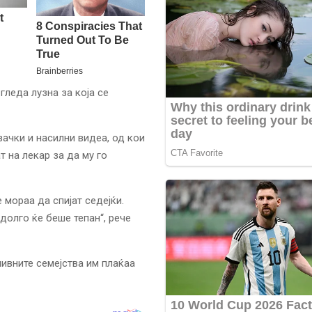
 гледа лузна за која се
ачки и насилни видеа, од кои
 на лекар за да му го
 мораа да спијат седејќи.
долго ќе беше тепан“, рече
ивните семејства им плаќаа