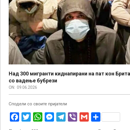
Над 300 мигранти киднапирани на пат кон Брита
со вадење бубрези
ON:
09.06.2026
Сподели со своите пријатели
Facebook
Twitter
WhatsApp
Messenger
Telegram
Viber
Gmail
Share