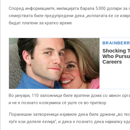
Според информациите, милицијата барала 5.000 долари за 
семејствата биле предупредени дека „исплатата ќе се извр
бидат платени за кратко време.
Во јануари, 110 заложници биле вратени дома со авион орг
и не е познато колкумина сè уште се во притвор.
Поранешни затвореници изјавиле дека биле држени „во тес
луѓе кои делеле ќелија“, и дека е познато дека најмалку е