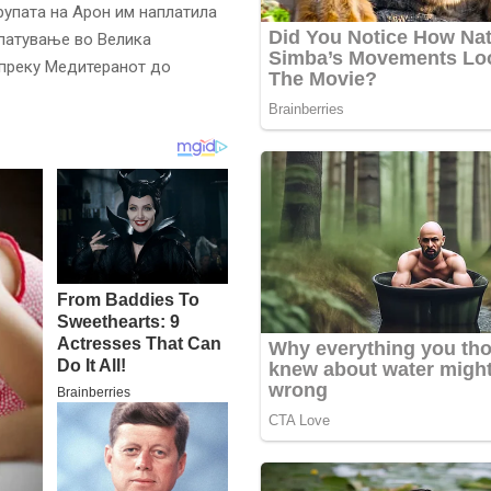
рупата на Арон им наплатила
 патување во Велика
 преку Медитеранот до