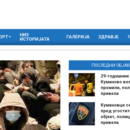
НИЗ
ОРТ
ГАЛЕРИЈА
ЗДРАВЈЕ
1
ИСТОРИЈАТА
ПОСЛЕДНИ ОБЈАВ
29-годишник
Куманово воз
промили, пол
привела
Кумановци с
пред угостит
објект, полиц
привела