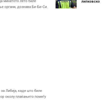
ја минатото лето биле
липковско
ње органи, дознава Би-Би-Си.
 за Либија, каде што биле
пор околу плаќањето помеѓу