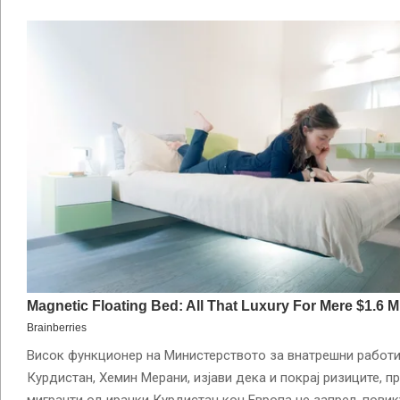
Висок функционер на Министерството за внатрешни работи
Курдистан, Хемин Мерани, изјави дека и покрај ризиците, п
мигранти од ирачки Курдистан кон Европа не запрел, повик