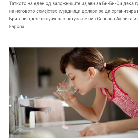
Таткото на еден од заложниците изјави за Би-Би-Си дека г
на неговото семејство илјадници долари за да организира
Британија, кое вклучувало патување низ Северна Африка и
Европа.