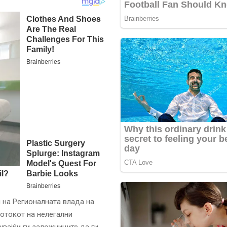
 на Регионалната влада на
ротокот на нелегални
увајќи ги заложниците да ги