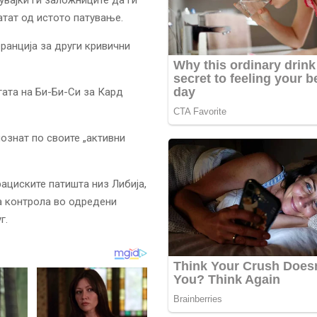
атат од истото патување.
ранција за други кривични
гата на Би-Би-Си за Кард
познат по своите „активни
ациските патишта низ Либија,
а контрола во одредени
г.