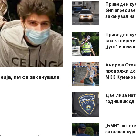
Приведен ку
бил агресиве
заканувал на
Приведен ку
возел нерег
„југо“ и нема
Андреја Стев
продолжи до
нија, им се заканувале
МКК Куманов
Две лица нат
годишник од
„БМВ“ оштете
заталкан кур