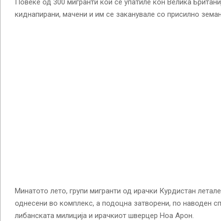
Повеќе од 300 мигранти кои се упатиле кон Велика Британи
киднапирани, мачени и им се заканувале со присилно зема
Минатото лето, групи мигранти од ирачки Курдистан летале
однесени во комплекс, а подоцна затворени, по наводен с
либанската милиција и ирачкиот шверцер Ноа Арон.