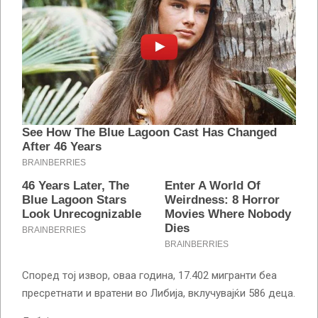
Според тој извор, оваа година, 17.402 мигранти беа
пресретнати и вратени во Либија, вклучувајќи 586 деца.