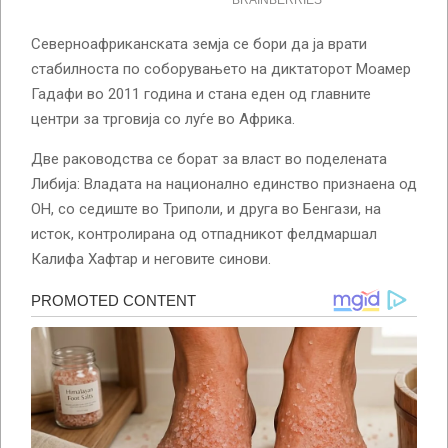
Северноафриканската земја се бори да ја врати
стабилноста по соборувањето на диктаторот Моамер
Гадафи во 2011 година и стана еден од главните
центри за трговија со луѓе во Африка.
Две раководства се борат за власт во поделената
Либија: Владата на национално единство признаена од
ОН, со седиште во Триполи, и друга во Бенгази, на
исток, контролирана од отпадникот фелдмаршал
Калифа Хафтар и неговите синови.