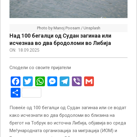
Photo by Manoj Poosam / Unsplash
Над 100 бегалци од Судан загинаа или
исчезнаа во два бродоломи во Либија
ON:
18.09.2025
Сподели со своите пријатели
Facebook
Twitter
WhatsApp
Messenger
Telegram
Viber
Gmail
Share
Повеќе од 100 бегалци од Судан загинаа или се водат
како исчезнати во два бродоломи во близина на
брегот на Тобрук во источна Либија, објавија во среда
Меѓународната организација за миграција (ИОМ) и