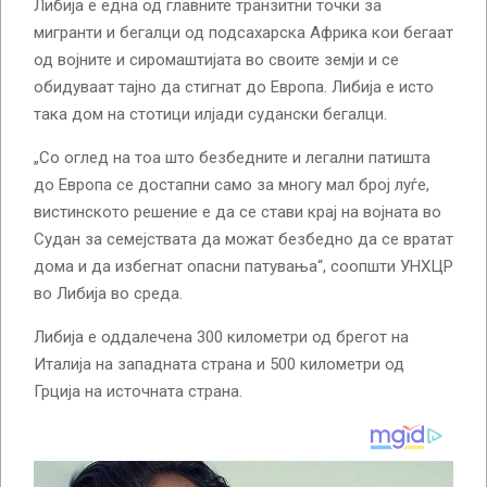
Либија е една од главните транзитни точки за
мигранти и бегалци од подсахарска Африка кои бегаат
од војните и сиромаштијата во своите земји и се
обидуваат тајно да стигнат до Европа. Либија е исто
така дом на стотици илјади судански бегалци.
„Со оглед на тоа што безбедните и легални патишта
до Европа се достапни само за многу мал број луѓе,
вистинското решение е да се стави крај на војната во
Судан за семејствата да можат безбедно да се вратат
дома и да избегнат опасни патувања“, соопшти УНХЦР
во Либија во среда.
Либија е оддалечена 300 километри од брегот на
Италија на западната страна и 500 километри од
Грција на источната страна.