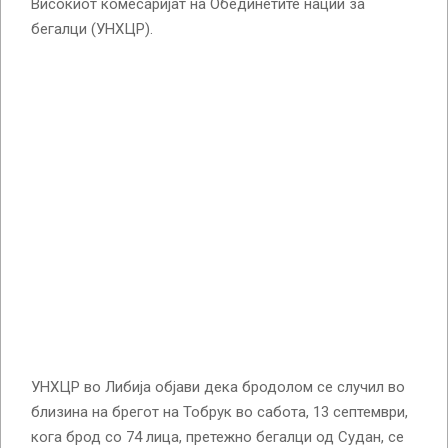
Високиот комесаријат на Обединетите нации за
бегалци (УНХЦР).
УНХЦР во Либија објави дека бродолом се случил во
близина на брегот на Тобрук во сабота, 13 септември,
кога брод со 74 лица, претежно бегалци од Судан, се