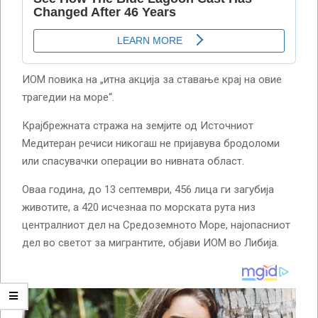
ИОМ повика на „итна акција за ставање крај на овие
трагедии на море“.
Крајбрежната стража на земјите од Источниот
Медитеран речиси никогаш не пријавува бродоломи
или спасувачки операции во нивната област.
Оваа година, до 13 септември, 456 лица ги загубија
животите, а 420 исчезнаа по морската рута низ
централниот дел на Средоземното Море, најопасниот
дел во светот за мигрантите, објави ИОМ во Либија.