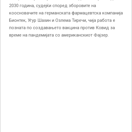
2030 година, судејќи според зборовите на
коосновачите на германската фармацевтска компанија
Бионтек, Угур Шахин и Озлема Тиречи, чија работа е
позната по создавањето вакцина против Ковид за
време на пандемијата со американскиот Фајзер.