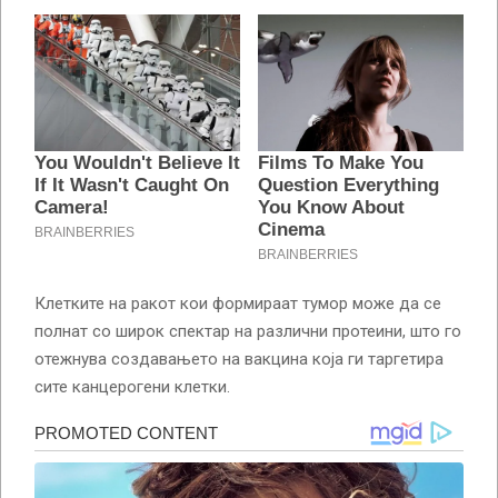
Клетките на ракот кои формираат тумор може да се
полнат со широк спектар на различни протеини, што го
отежнува создавањето на вакцина која ги таргетира
сите канцерогени клетки.