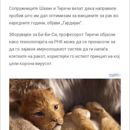
Сопружниците Шахин и Тиречи велат дека направиле
пробив што им дал оптимизам за вакцините за рак во
наредните години, објави „Гардијан“.
Зборувајќи за Би-Би-Си, професорот Тиречи објасни
како технологијата на РНК може да се пренасочи за
да го зајакне имунолошкиот систем да ги напаѓа
клетките на ракот, користејќи го истиот принцип на кој
цели корона вирусот.