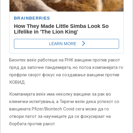
Бионтек веќе работеше на РНК вакцини против ракот
пред да започне пандемијата, но потоа компанијата го
префрли својот фокус на создавање вакцини против
КОВИД.
Компанијата веќе има неколку вакцини за рак во
клинички испитувања, а Тиречи вели дека успехот со
вакцината Pfizer/Biontech Covid сега може да го
отвори патот за научниците да се фокусираат на
борбата против ракот.