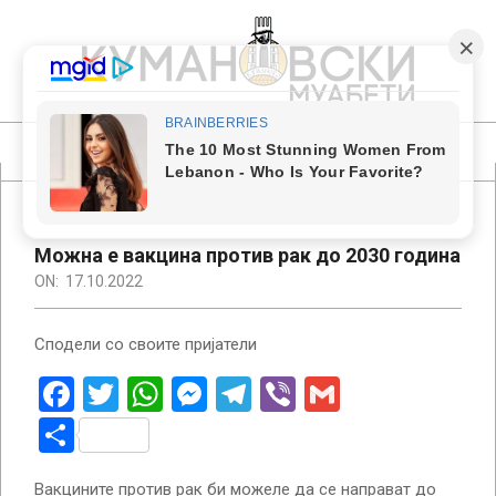
Skip
to
content
КУМАНОВСКИ
МУАБЕТИ
Primary
Navigation
Menu
Можна е вакцина против рак до 2030 година
ON:
17.10.2022
Сподели со своите пријатели
Facebook
Twitter
WhatsApp
Messenger
Telegram
Viber
Gmail
Share
Вакцините против рак би можеле да се направат до