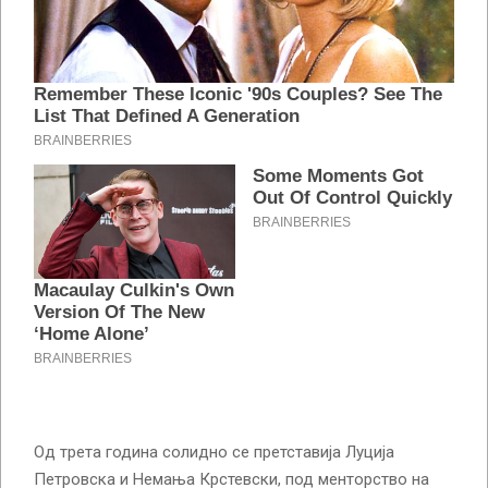
Од трета година солидно се претставија Луција
Петровска и Немања Крстевски, под менторство на