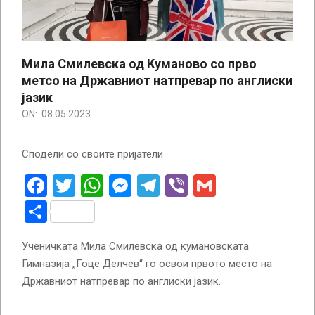
Мила Смилевска од Куманово со прво
метсо на Државниот натпревар по англиски
јазик
ON:
08.05.2023
Сподели со своите пријатели
Facebook
Twitter
WhatsApp
Messenger
Telegram
Viber
Gmail
Share
Ученичката Мила Смилевска од кумановската
Гимназија „Гоце Делчев“ го освои првото место на
Државниот натпревар по англиски јазик.