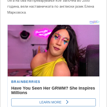
сега на ова натпреварување кое започна во 2000
година, вели наставничката по англиски јазик Елена
Марковска.