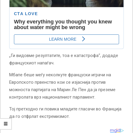
„Ги видовме резултатите, тоа е катастрофа“, додаде
францускиот напаѓач.
Мбапе беше меѓу неколкуте француски играчи на
Европското првенство кои се изјаснија против
можноста партијата на Марин Ле Пен да ја преземе
контролата врз националниот парламент.
Тој претходно ги повика младите гласачи во Франција
да го отфрлат екстремизмот.