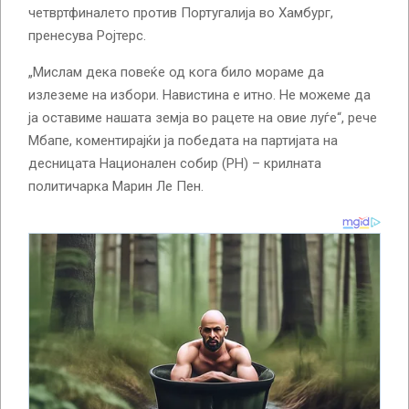
четвртфиналето против Португалија во Хамбург,
пренесува Ројтерс.
„Мислам дека повеќе од кога било мораме да
излеземе на избори. Навистина е итно. Не можеме да
ја оставиме нашата земја во рацете на овие луѓе“, рече
Мбапе, коментирајќи ја победата на партијата на
десницата Национален собир (РН) – крилната
политичарка Марин Ле Пен.