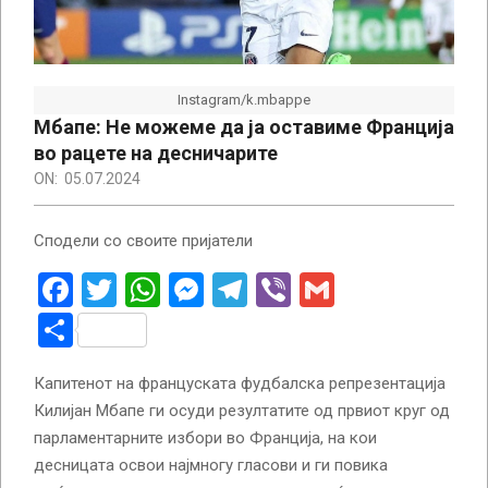
Instagram/k.mbappe
Мбапе: Не можеме да ја оставиме Франција
во рацете на десничарите
ON:
05.07.2024
Сподели со своите пријатели
Facebook
Twitter
WhatsApp
Messenger
Telegram
Viber
Gmail
Share
Капитенот на француската фудбалска репрезентација
Килијан Мбапе ги осуди резултатите од првиот круг од
парламентарните избори во Франција, на кои
десницата освои најмногу гласови и ги повика