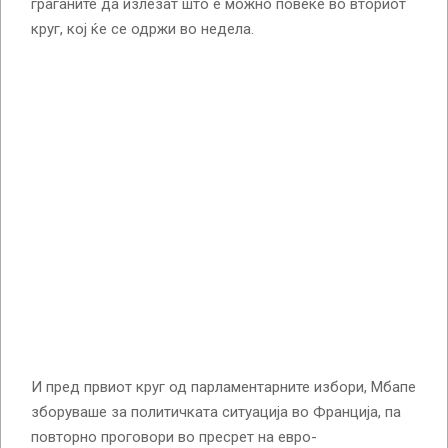
граѓаните да излезат што е можно повеќе во вториот
круг, кој ќе се одржи во недела.
И пред првиот круг од парламентарните избори, Мбапе
зборуваше за политичката ситуација во Франција, па
повторно проговори во пресрет на евро-