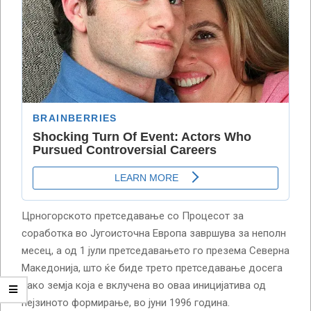
Црногорското претседавање со Процесот за
соработка во Југоисточна Европа завршува за неполн
месец, а од 1 јули претседавањето го презема Северна
Македонија, што ќе биде трето претседавање досега
како земја која е вклучена во оваа иницијатива од
нејзиното формирање, во јуни 1996 година.