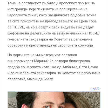
Тема на состанокот ќе биде „Европскиот процес на
интеграција- перспективата на проширување на
Европската Унија”, како заедничката појдовна точка
за сите приоритети на претседавањето на Црна Гора
со ПСЈИЕ, на која осврт и свои видувања ќе дадат
шефовите на делегациите на земјите членки на ПСЈИЕ,
генералната секретарка на Советот за регионална
соработка и претставници на Европската комисија.
На маргините на министерскиот состанок
вицепремиерот Маричиќ ќе оствари билатерална
средба со неговата колешка од Албанија, Олта Џачка
и со генералната секретарка на Советот за регионална
соработка, Мајлинда Брегу.