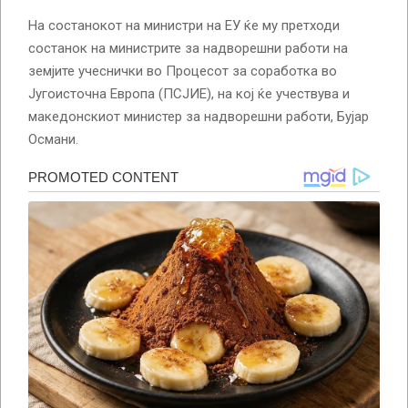
На состанокот на министри на ЕУ ќе му претходи
состанок на министрите за надворешни работи на
земјите учеснички во Процесот за соработка во
Југоисточна Европа (ПСЈИЕ), на кој ќе учествува и
македонскиот министер за надворешни работи, Бујар
Османи.