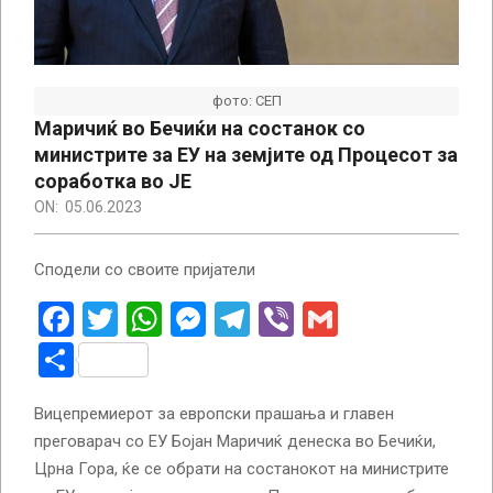
фото: СЕП
Маричиќ во Бечиќи на состанок со
министрите за ЕУ на земјите од Процесот за
соработка во ЈЕ
ON:
05.06.2023
Сподели со своите пријатели
Facebook
Twitter
WhatsApp
Messenger
Telegram
Viber
Gmail
Share
Вицепремиерот за европски прашања и главен
преговарач со ЕУ Бојан Маричиќ денеска во Бечиќи,
Црна Гора, ќе се обрати на состанокот на министрите