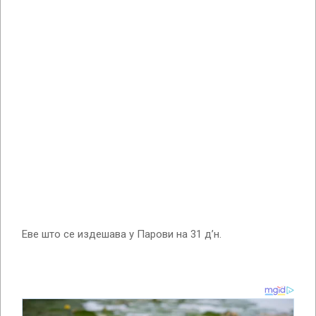
Еве што се издешава у Парови на 31 д’н.