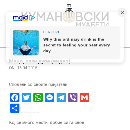
Skip
to
content
КУМАНОВСКИ
МУАБЕТИ
Primary
Navigation
Menu
Мацо, пази дупе (видео)
ON:
16.04.2015
Сподели со своите пријатели
Facebook
Twitter
WhatsApp
Messenger
Telegram
Viber
Gmail
Share
Кој се много мести, добие си га свое