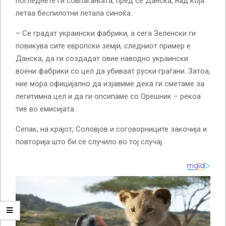
погледнете ги совпаѓањата, пред сè Данска, над која
летаа беспилотни летала синоќа.
– Се градат украински фабрики, а сега Зеленски ги
повикува сите европски земји, следниот пример е
Данска, да ги создадат овие наводно украински
воени фабрики со цел да убиваат руски граѓани. Затоа,
ние мора официјално да изјавиме дека ги сметаме за
легитимна цел и да ги опсипаме со Орешник – рекоа
тие во емисијата.
Сепак, на крајот, Соловјов и соговорниците закочија и
повторија што би се случило во тој случај.