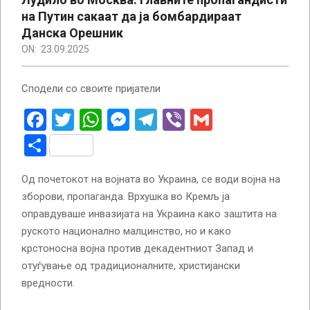
на Путин сакаат да ја бомбардираат
Данска Орешник
ON:
23.09.2025
Сподели со своите пријатели
Facebook
Twitter
WhatsApp
Messenger
Telegram
Viber
Gmail
Share
Од почетокот на војната во Украина, се води војна на
зборови, пропаганда. Врхушка во Кремљ ја
оправдуваше инвазијата на Украина како заштита на
руското национално малцинство, но и како
крстоносна војна против декадентниот Запад и
отуѓување од традиционалните, христијански
вредности.