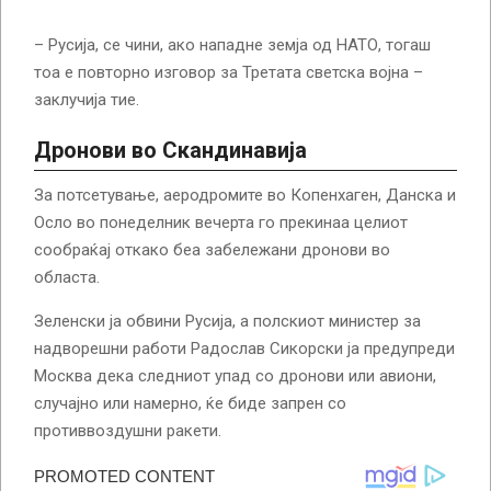
– Русија, се чини, ако нападне земја од НАТО, тогаш
тоа е повторно изговор за Третата светска војна –
заклучија тие.
Дронови во Скандинавија
За потсетување, аеродромите во Копенхаген, Данска и
Осло во понеделник вечерта го прекинаа целиот
сообраќај откако беа забележани дронови во
областа.
Зеленски ја обвини Русија, а полскиот министер за
надворешни работи Радослав Сикорски ја предупреди
Москва дека следниот упад со дронови или авиони,
случајно или намерно, ќе биде запрен со
противвоздушни ракети.