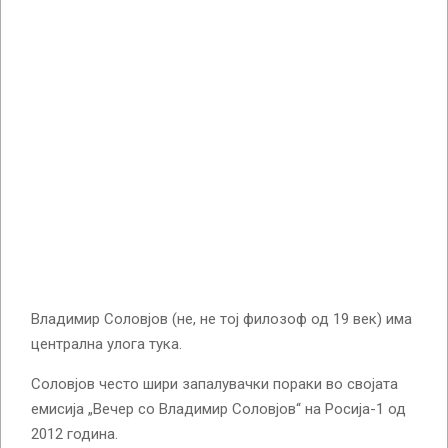
Владимир Соловјов (не, не тој филозоф од 19 век) има
централна улога тука.
Соловјов често шири запалувачки пораки во својата
емисија „Вечер со Владимир Соловјов“ на Росија-1 од
2012 година.