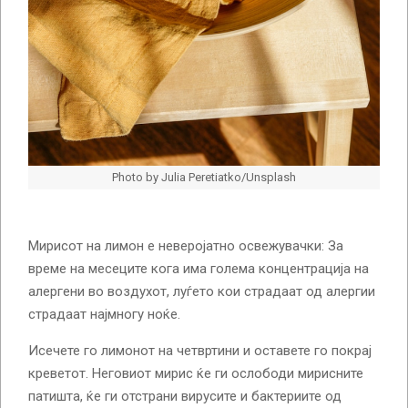
Photo by Julia Peretiatko/Unsplash
Мирисот на лимон е неверојатно освежувачки: За
време на месеците кога има голема концентрација на
алергени во воздухот, луѓето кои страдаат од алергии
страдаат најмногу ноќе.
Исечете го лимонот на четвртини и оставете го покрај
креветот. Неговиот мирис ќе ги ослободи мирисните
патишта, ќе ги отстрани вирусите и бактериите од