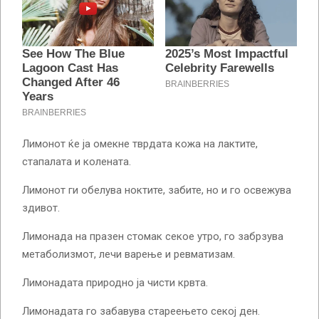
Лимонот ќе ја омекне тврдата кожа на лактите,
стапалата и колената.
Лимонот ги обелува ноктите, забите, но и го освежува
здивот.
Лимонада на празен стомак секое утро, го забрзува
метаболизмот, лечи варење и ревматизам.
Лимонадата природно ја чисти крвта.
Лимонадата го забавува стареењето секој ден.