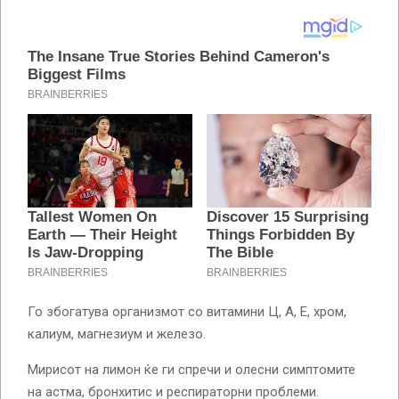
Го збогатува организмот со витамини Ц, А, Е, хром,
калиум, магнезиум и железо.
Мирисот на лимон ќе ги спречи и олесни симптомите
на астма, бронхитис и респираторни проблеми.