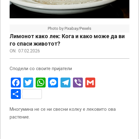
Photo by Pixabay/Pexels
Лимонот како лек: Кога и како може да ви
го спаси животот?
ON:
07.02.2026
Сподели со своите пријатели
Facebook
Twitter
WhatsApp
Messenger
Telegram
Viber
Gmail
Share
Многумина не се ни свесни колку е лековито ова
растение.