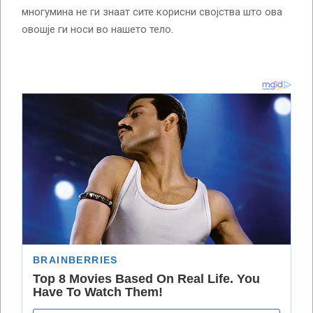
многумина не ги знаат сите корисни својства што ова
овошје ги носи во нашето тело.