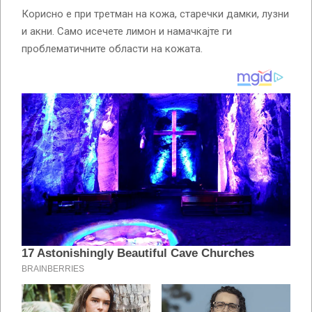
Корисно е при третман на кожа, старечки дамки, лузни
и акни. Само исечете лимон и намачкајте ги
проблематичните области на кожата.