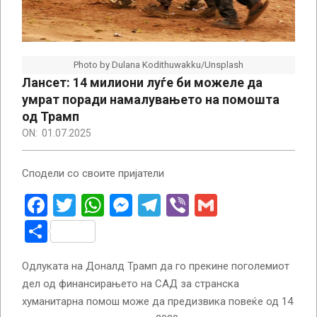
Photo by Dulana Kodithuwakku/Unsplash
Лансет: 14 милиони луѓе би можеле да
умрат поради намалувањето на помошта
од Трамп
ON:
01.07.2025
Сподели со своите пријатели
Facebook
Twitter
WhatsApp
Messenger
Telegram
Viber
Gmail
Share
Одлуката на Доналд Трамп да го прекине поголемиот
дел од финансирањето на САД за странска
хуманитарна помош може да предизвика повеќе од 14