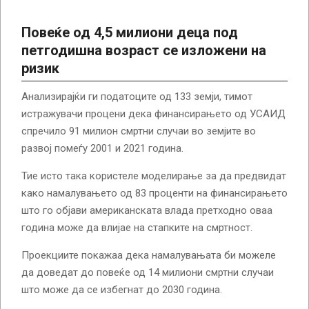
Повеќе од 4,5 милиони деца под
петгодишна возраст се изложени на
ризик
Анализирајќи ги податоците од 133 земји, тимот
истражувачи процени дека финансирањето од УСАИД
спречило 91 милион смртни случаи во земјите во
развој помеѓу 2001 и 2021 година.
Тие исто така користеле моделирање за да предвидат
како намалувањето од 83 проценти на финансирањето
што го објави американската влада претходно оваа
година може да влијае на стапките на смртност.
Проекциите покажаа дека намалувањата би можеле
да доведат до повеќе од 14 милиони смртни случаи
што може да се избегнат до 2030 година.