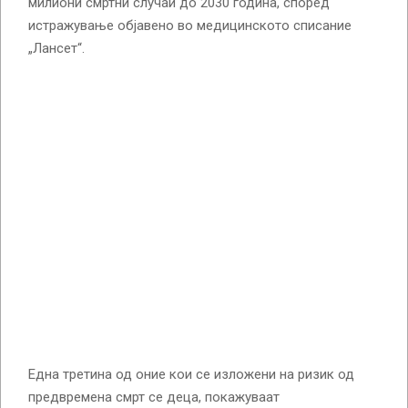
милиони смртни случаи до 2030 година, според
истражување објавено во медицинското списание
„Лансет“.
Една третина од оние кои се изложени на ризик од
предвремена смрт се деца, покажуваат