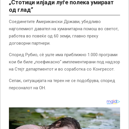
„Стотици илјади луѓе полека умираат
од глад“
Соединетите Американски Држави, убедливо
најголемиот давател на хуманитарна помош во светот,
работеа во повеќе од 60 земји, главно преку
договорни партнери.
Според Рубио, сè уште има приближно 1.000 програми
кои би биле „поефикасно“ имплементирани под надзор
на Стејт департментот и во соработка со Конгресот.
Сепак, ситуацијата на терен не се подобрува, според
персоналот на ОН.