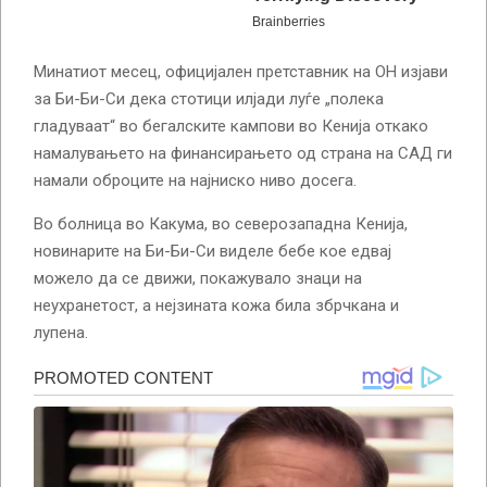
Минатиот месец, официјален претставник на ОН изјави
за Би-Би-Си дека стотици илјади луѓе „полека
гладуваат“ во бегалските кампови во Кенија откако
намалувањето на финансирањето од страна на САД ги
намали оброците на најниско ниво досега.
Во болница во Какума, во северозападна Кенија,
новинарите на Би-Би-Си виделе бебе кое едвај
можело да се движи, покажувало знаци на
неухранетост, а нејзината кожа била збрчкана и
лупена.