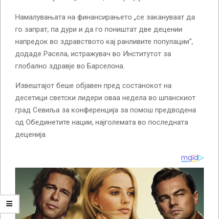
Намалувањата на финансирањето „се закануваат да
го запрат, па дури и да го поништат две децении
напредок во здравството кај ранливите популации“,
додаде Расела, истражувач во Институтот за
глобално здравје во Барселона.
Извештајот беше објавен пред состанокот на
десетици светски лидери оваа недела во шпанскиот
град Севиља за конференција за помош предводена
од Обединетите нации, најголемата во последната
деценија.