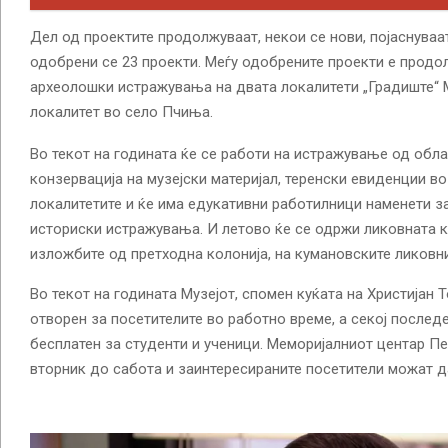
Дел од проектите продолжуваат, некои се нови, појаснуваа
одобрени се 23 проекти. Меѓу одобрените проекти е прод
археолошки истражувања на двата локалитети „Градиште“ 
локалитет во село Пчиња.
Во текот на годината ќе се работи на истражување од облас
конзервација на музејски материјал, теренски евиденции в
локалитетите и ќе има едукативни работилници наменети з
историски истражувања. И летово ќе се одржи ликовната к
изложбите од претходна колонија, на кумановските ликовн
Во текот на годината Музејот, спомен куќата на Христијан
отворен за посетителите во работно време, а секој послед
бесплатен за студенти и ученици. Меморијалниот центар П
вторник до сабота и заинтересираните посетители можат д