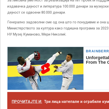
За ликовна уметност за реализација на пет проекти поддрж
издавачка дејност и литература 100.000 денари за музејски
дејност се одвоени 80.000 денари.
Генерално задоволни сме од она што го понудивме и она 
Министерството за култура како годишна програма за 2023 
НУ Музеј Куманово, Мери Николиќ.
ПРОЧИТАЈТЕ И:
Три лица натепале и ограбиле ку