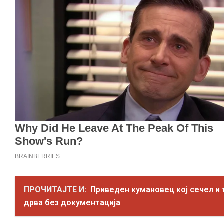
ПРОЧИТАЈТЕ И:
Приведен кумановец кој сечел и
дрва без документација