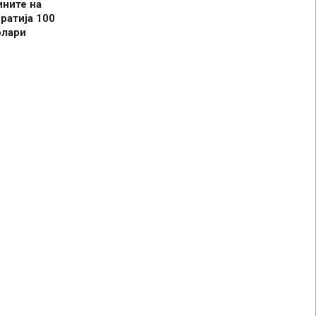
ините на
ратија 100
олари