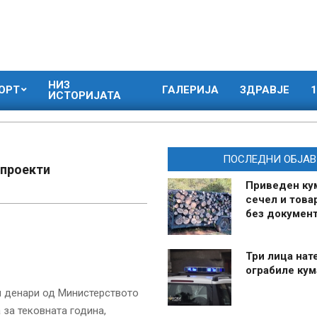
НИЗ
ОРТ
ГАЛЕРИЈА
ЗДРАВЈЕ
1
ИСТОРИЈАТА
ПОСЛЕДНИ ОБЈАВ
 проекти
Приведен ку
сечел и това
без документ
Три лица нат
ограбиле ку
и денари од Министерството
 за тековната година,