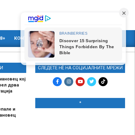
8+
КОНТАКТ
МАРКЕТИНГ
И
СЛЕДЕТЕ НЀ НА СОЦИЈАЛНИТЕ МРЕЖИ
мановец кој
рел дрва
ација
*
епале и
мановец