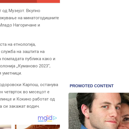
т од Музејот. Вкупно
олжување на минатогодишните
Младо Нагоричане и
та на етнологија,
о служба на заштита на
а помладата публика како и
олонија „Куманово 2023“,
и уметници.
 Тодоровски Карпош, останува
ен четврток во месецот е
елинце и Кокино работат од
а си закажат водич.