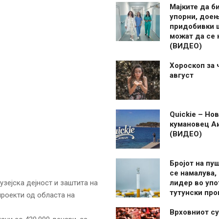
Мајките да б
упорни, дое
придобивки 
можат да се
(ВИДЕО)
Хороскоп за 
август
Quickie – Нов
кумановец А
(ВИДЕО)
Бројот на пу
се намалува, 
зејска дејност и заштита на
лидер во упо
тутунски пр
проекти од областа на
Врховниот су