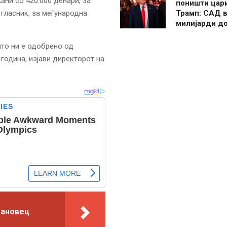
ани со 420.000 денари, за
поништи цар
 гласник, за меѓународна
Трамп: САД в
милијарди д
што ни е одобрено од
година, изјави директорот на
мановец