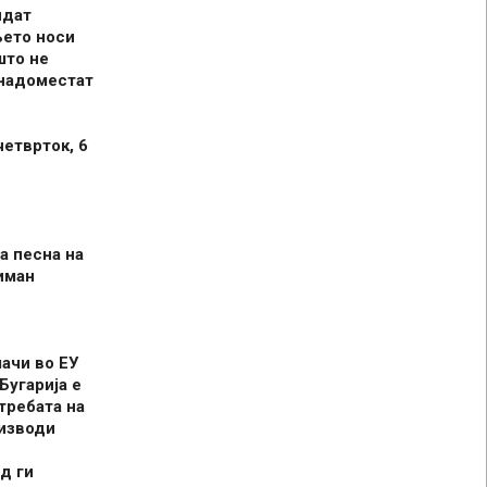
идат
њето носи
што не
 надоместат
четврток, 6
а песна на
иман
шачи во ЕУ
Бугарија е
требата на
оизводи
д ги