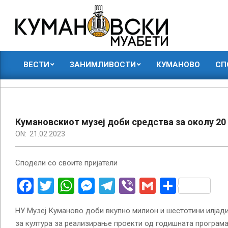
Skip
to
content
КУМАНОВСКИ
ВЕСТИ
ЗАНИМЛИВОСТИ
КУМАНОВО
СП
МУАБЕТИ
Primary
Navigation
Menu
Кумановскиот музеј доби средства за околу 20
ON:
21.02.2023
Сподели со своите пријатели
Facebook
Twitter
WhatsApp
Messenger
Telegram
Viber
Gmail
Share
НУ Музеј Куманово доби вкупно милион и шестотини илјад
за култура за реализирање проекти од годишната програма