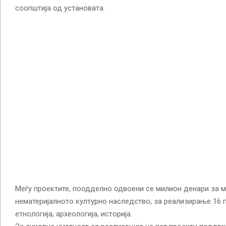
соопштија од установата.
Меѓу проектите, поодделно одвоени се милион денари за му
нематеријалното културно наследство, за реализирање 16 
етнологија, археологија, историја.