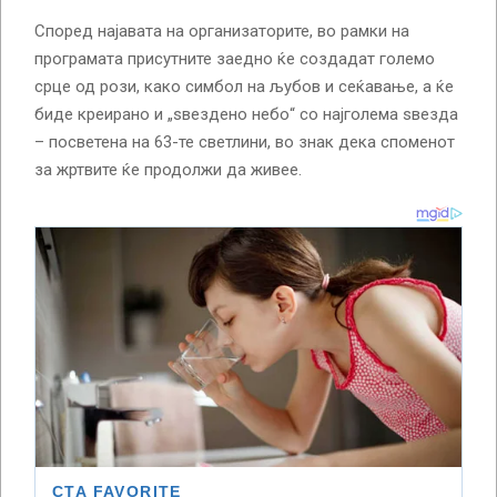
Според најавата на организаторите, во рамки на
програмата присутните заедно ќе создадат големо
срце од рози, како симбол на љубов и сеќавање, а ќе
биде креирано и „ѕвездено небо“ со најголема ѕвезда
– посветена на 63-те светлини, во знак дека споменот
за жртвите ќе продолжи да живее.