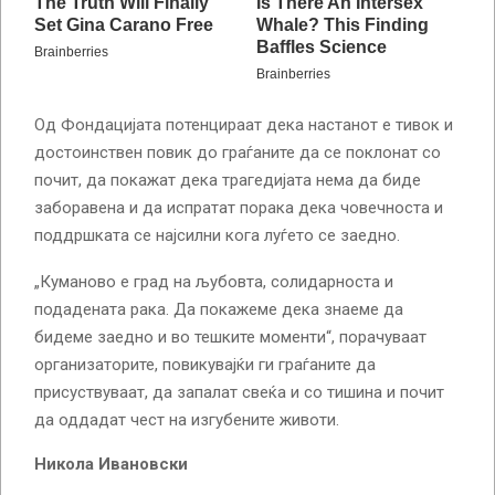
Од Фондацијата потенцираат дека настанот е тивок и
достоинствен повик до граѓаните да се поклонат со
почит, да покажат дека трагедијата нема да биде
заборавена и да испратат порака дека човечноста и
поддршката се најсилни кога луѓето се заедно.
„Куманово е град на љубовта, солидарноста и
подадената рака. Да покажеме дека знаеме да
бидеме заедно и во тешките моменти“, порачуваат
организаторите, повикувајќи ги граѓаните да
присуствуваат, да запалат свеќа и со тишина и почит
да оддадат чест на изгубените животи.
Никола Ивановски