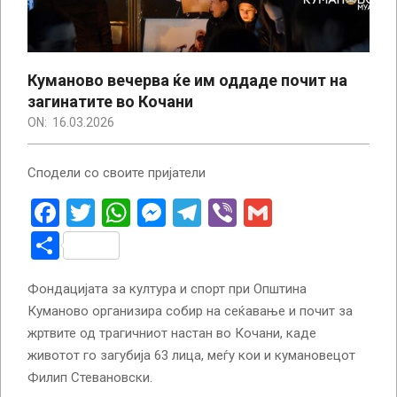
Куманово вечерва ќе им оддаде почит на
загинатите во Кочани
ON:
16.03.2026
Сподели со своите пријатели
Facebook
Twitter
WhatsApp
Messenger
Telegram
Viber
Gmail
Share
Фондацијата за култура и спорт при Општина
Куманово организира собир на сеќавање и почит за
жртвите од трагичниот настан во Кочани, каде
животот го загубија 63 лица, меѓу кои и кумановецот
Филип Стевановски.