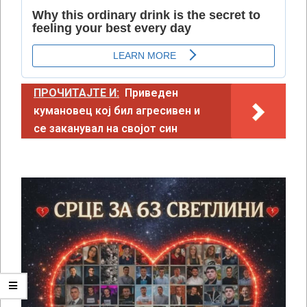
ПРОЧИТАЈТЕ И:
Приведен
кумановец кој бил агресивен и
се заканувал на својот син