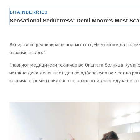
Акцијата се реализираше под мотото „Не можеме да спаси
спасиме некого“.
Главниот медицински техничар во Општата болница Куман
истакна дека денешниот ден се одбележува во чест на раѓ
која има огромен придонес во развојот и унапредувањето 