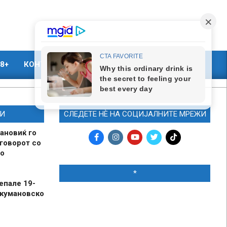
8+
КОНТАКТ
МАРКЕТИНГ
И
СЛЕДЕТЕ НЀ НА СОЦИЈАЛНИТЕ МРЕЖИ
ановиќ го
говорот со
о
*
епале 19-
 кумановско