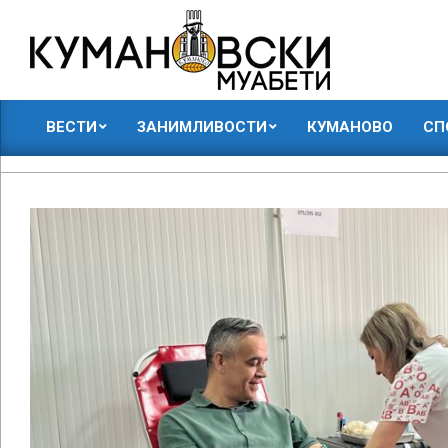
Skip
to
content
КУМАНОВСКИ
ВЕСТИ
ЗАНИМЛИВОСТИ
КУМАНОВО
СП
МУАБЕТИ
Primary
Navigation
Menu