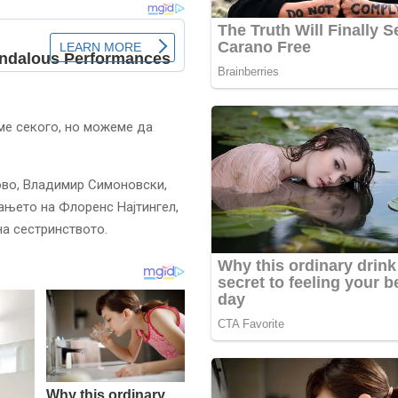
ме секого, но можеме да
ово, Владимир Симоновски,
ањето на Флоренс Најтингел,
на сестринството.