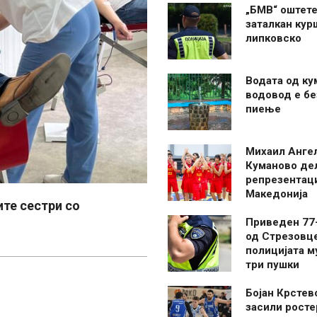
„БМВ“ оштете
заталкан кур
липковско
Водата од ку
водовод е бе
пиење
Михаил Анге
Куманово де
репрезентаци
Македонија
те сестри со
Приведен 77
од Стрезовце
полицијата м
три пушки
Бојан Крстев
засили росте