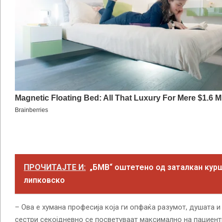
ПРОЧИТАЈТЕ И:
„БМВ“ оштетено од заталкан кур
липковско
– Ова е хумана професија која ги опфаќа разумот, душата 
сестри секојдневно се посветуваат максимално на пациент