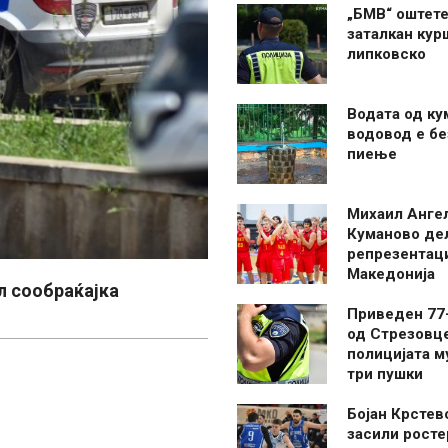
„БМВ“ оштете
заталкан кур
липковско
Водата од ку
водовод е бе
пиење
Михаил Анге
Куманово де
репрезентаци
Македонија
л сообраќајка
Приведен 77
од Стрезовце
полицијата м
три пушки
Бојан Крстев
засили росте