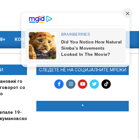
8+
КОНТАКТ
МАРКЕТИНГ
И
СЛЕДЕТЕ НЀ НА СОЦИЈАЛНИТЕ МРЕЖИ
ановиќ го
говорот со
о
*
епале 19-
 кумановско