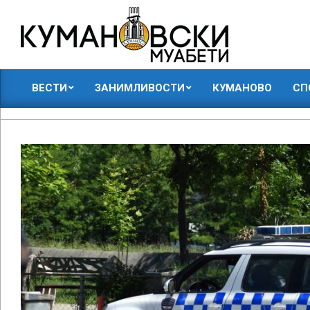
Skip
to
content
КУМАНОВСКИ
ВЕСТИ
ЗАНИМЛИВОСТИ
КУМАНОВО
СП
МУАБЕТИ
Primary
Navigation
Menu