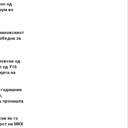
но од
шум во
мановскиот
збедна за
ловски од
л од У16
јата на
-годишник
,
у пронашла
ски ќе го
рот на МКК