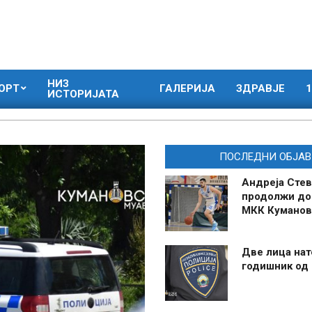
НИЗ
ОРТ
ГАЛЕРИЈА
ЗДРАВЈЕ
1
ИСТОРИЈАТА
ПОСЛЕДНИ ОБЈАВ
Андреја Стев
продолжи до
МКК Куманов
Две лица нат
годишник од