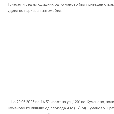
Триесет и седумгодишник од Куманово бил приведен откак
удрил во паркиран автомобил.
– На 20.06.2025 во 16.50 часот на ул.„120“ во Куманово, п
Куманово го лишиле од слобода А.М.(37) од Куманово. Претх