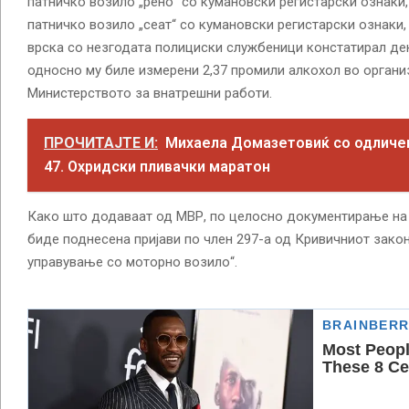
патничко возило „рено“ со кумановски регистарски ознаки
патничко возило „сеат“ со кумановски регистарски ознаки
врска со незгодата полициски службеници констатирал дек
односно му биле измерени 2,37 промили алкохол во орган
Министерството за внатрешни работи.
ПРОЧИТАЈТЕ И:
Михаела Домазетовиќ со одличен
47. Охридски пливачки маратон
Како што додаваат од МВР, по целосно документирање на с
биде поднесена пријави по член 297-а од Кривичниот зако
управување со моторно возило“.