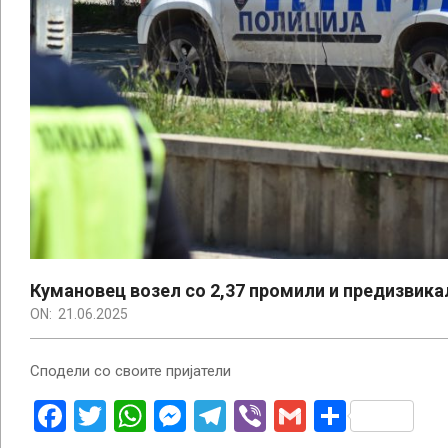
Кумановец возел со 2,37 промили и предизвика
ON:
21.06.2025
Сподели со своите пријатели
Facebook
Twitter
WhatsApp
Messenger
Telegram
Viber
Gmail
Share