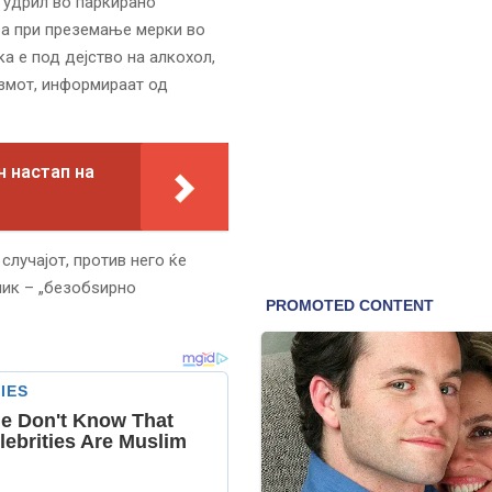
, удрил во паркирано
, а при преземање мерки во
а е под дејство на алкохол,
измот, информираат од
 настап на
лучајот, против него ќе
ник – „безобѕирно