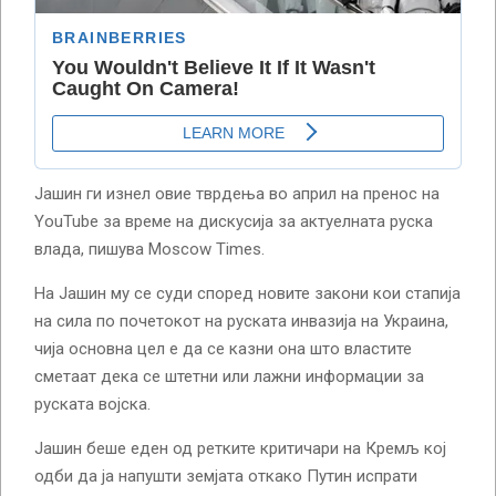
Јашин ги изнел овие тврдења во април на пренос на
YouTube за време на дискусија за актуелната руска
влада, пишува Moscow Times.
На Јашин му се суди според новите закони кои стапија
на сила по почетокот на руската инвазија на Украина,
чија основна цел е да се казни она што властите
сметаат дека се штетни или лажни информации за
руската војска.
Јашин беше еден од ретките критичари на Кремљ кој
одби да ја напушти земјата откако Путин испрати