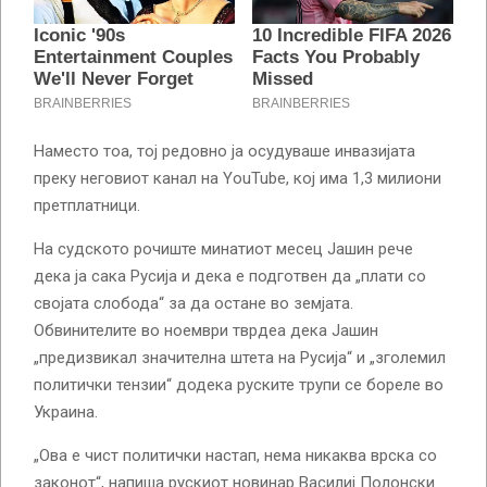
Наместо тоа, тој редовно ја осудуваше инвазијата
преку неговиот канал на YouTube, кој има 1,3 милиони
претплатници.
На судското рочиште минатиот месец Јашин рече
дека ја сака Русија и дека е подготвен да „плати со
својата слобода“ за да остане во земјата.
Обвинителите во ноември тврдеа дека Јашин
„предизвикал значителна штета на Русија“ и „зголемил
политички тензии“ додека руските трупи се бореле во
Украина.
„Ова е чист политички настап, нема никаква врска со
законот“, напиша рускиот новинар Василиј Полонски