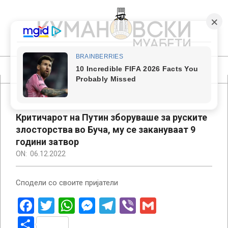
Skip
to
content
КУМАНОВСКИ
МУАБЕТИ
Primary
Navigation
Menu
Критичарот на Путин зборуваше за руските
злосторства во Буча, му се закануваат 9
години затвор
ON:
06.12.2022
Сподели со своите пријатели
Facebook
Twitter
WhatsApp
Messenger
Telegram
Viber
Gmail
Share