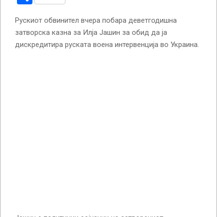
Рускиот обвинител вчера побара деветгодишна
затворска казна за Илја Јашин за обид да ја
дискредитира руската воена интервенција во Украина.