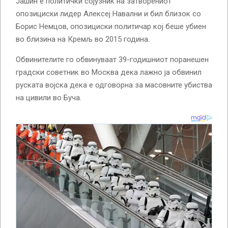
Јашин е политички сојузник на затворениот
опозициски лидер Алексеј Навални и бил близок со
Борис Немцов, опозициски политичар кој беше убиен
во близина на Кремљ во 2015 година.
Обвинителите го обвинуваат 39-годишниот поранешен
градски советник во Москва дека лажно ја обвинил
руската војска дека е одговорна за масовните убиства
на цивили во Буча.