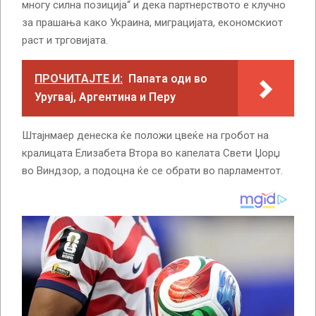
многу силна позиција“ и дека партнерството е клучно
за прашања како Украина, миграцијата, економскиот
раст и трговијата.
ПРОЧИТАЈТЕ И:
Папата оди во
Уругвај, Аргентина и Перу
Штајнмаер денеска ќе положи цвеќе на гробот на
кралицата Елизабета Втора во капелата Свети Џорџ
во Виндзор, а подоцна ќе се обрати во парламентот.