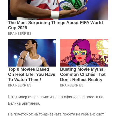
Штајнмаер вчера пристигна во официјална посета на
Велика Британија.
На почетокот на тридневната посета на германскиот