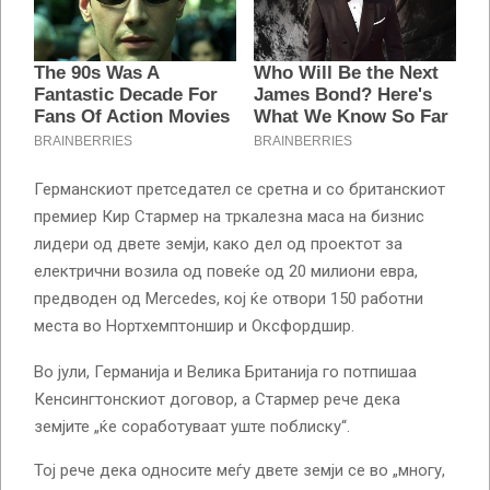
Германскиот претседател се сретна и со британскиот
премиер Кир Стармер на тркалезна маса на бизнис
лидери од двете земји, како дел од проектот за
електрични возила од повеќе од 20 милиони евра,
предводен од Mercedes, кој ќе отвори 150 работни
места во Нортхемптоншир и Оксфордшир.
Во јули, Германија и Велика Британија го потпишаа
Кенсингтонскиот договор, а Стармер рече дека
земјите „ќе соработуваат уште поблиску“.
Тој рече дека односите меѓу двете земји се во „многу,