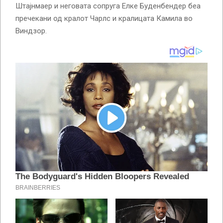
Штајнмаер и неговата сопруга Елке Буденбендер беа
пречекани од кралот Чарлс и кралицата Камила во
Виндзор.