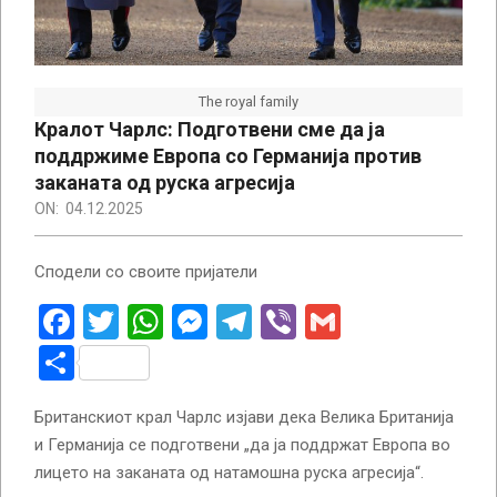
The royal family
Кралот Чарлс: Подготвени сме да ја
поддржиме Европа со Германија против
заканата од руска агресија
ON:
04.12.2025
Сподели со своите пријатели
Facebook
Twitter
WhatsApp
Messenger
Telegram
Viber
Gmail
Share
Британскиот крал Чарлс изјави дека Велика Британија
и Германија се подготвени „да ја поддржат Европа во
лицето на заканата од натамошна руска агресија“.