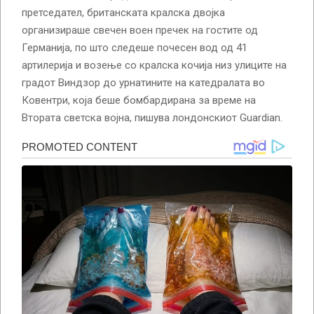
претседател, британската кралска двојка
организираше свечен воен пречек на гостите од
Германија, по што следеше почесен вод од 41
артилерија и возење со кралска кочија низ улиците на
градот Виндзор до урнатините на катедралата во
Ковентри, која беше бомбардирана за време на
Втората светска војна, пишува лондонскиот Guardian.