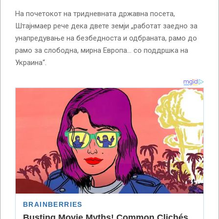
На почетокот на тридневната државна посета,
Штајнмаер рече дека двете земји „работат заедно за
унапредување на безбедноста и одбраната, рамо до
рамо за слободна, мирна Европа… со поддршка на
Украина“.