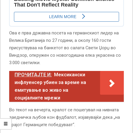
Ова е прва државна посета на германскиот лидер на
Велика Британија по 27 години, а околу 160 гости
присуствуваа на банкетот во салата Свети Џорџ во
Виндзор, опкружен со новогодишна елка украсена со
3.000 светилки.
ПРОЧИТАЈТЕ И:
Мексикански
инфлуенсер убиен за време на
емитување во живо на
социјалните мрежи
Во текот на вечерта, кралот се пошегувал на нивната
заедничка љубов кон фудбалот, изјавувајќи дека „на
крајот Германците победуваат“.