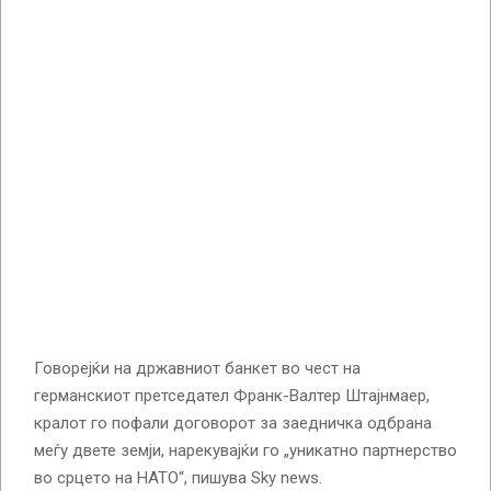
Говорејќи на државниот банкет во чест на
германскиот претседател Франк-Валтер Штајнмаер,
кралот го пофали договорот за заедничка одбрана
меѓу двете земји, нарекувајќи го „уникатно партнерство
во срцето на НАТО“, пишува Sky news.