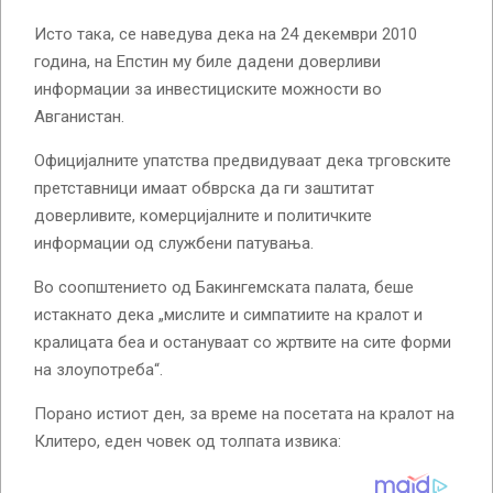
Исто така, се наведува дека на 24 декември 2010
година, на Епстин му биле дадени доверливи
информации за инвестициските можности во
Авганистан.
Официјалните упатства предвидуваат дека трговските
претставници имаат обврска да ги заштитат
доверливите, комерцијалните и политичките
информации од службени патувања.
Во соопштението од Бакингемската палата, беше
истакнато дека „мислите и симпатиите на кралот и
кралицата беа и остануваат со жртвите на сите форми
на злоупотреба“.
Порано истиот ден, за време на посетата на кралот на
Клитеро, еден човек од толпата извика: