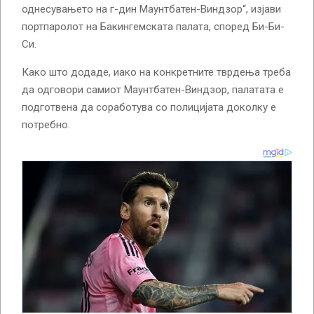
однесувањето на г-дин Маунтбатен-Виндзор“, изјави
портпаролот на Бакингемската палата, според Би-Би-
Си.
Како што додаде, иако на конкретните тврдења треба
да одговори самиот Маунтбатен-Виндзор, палатата е
подготвена да соработува со полицијата доколку е
потребно.