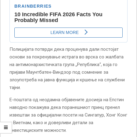
Полицијата потврди дека проценува дали постојат
основи за покренување истрага во врска со жалбата
на антимонархистичката група „Република“, која го
пријави Маунтбатен-Виндзор под сомнение за
злоупотреба на јавна функција и кршење на службени
тајни.
Е-поштата од неодамна објавените досиеја на Епстин
наводно покажува дека поранешниот принц пренел
извештаи за официјални посети на Сингапур, Хонг Конг
и Виетнам, како и доверливи детали за
инвестициските можности.