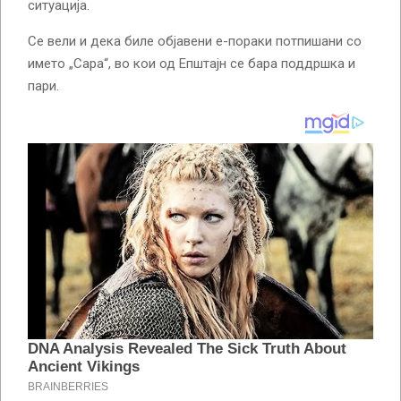
ситуација.
Се вели и дека биле објавени е-пораки потпишани со
името „Сара“, во кои од Епштајн се бара поддршка и
пари.