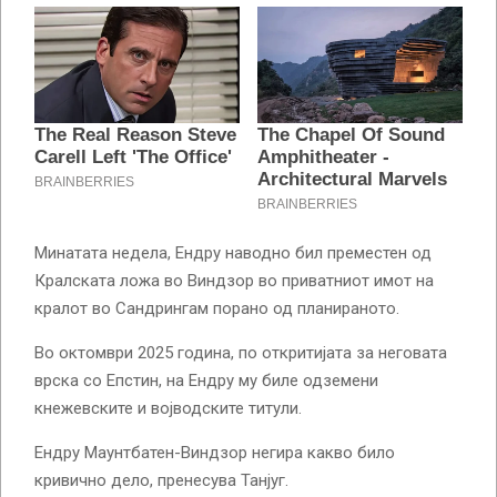
Минатата недела, Ендру наводно бил преместен од
Кралската ложа во Виндзор во приватниот имот на
кралот во Сандрингам порано од планираното.
Во октомври 2025 година, по откритијата за неговата
врска со Епстин, на Ендру му биле одземени
кнежевските и војводските титули.
Ендру Маунтбатен-Виндзор негира какво било
кривично дело, пренесува Танјуг.