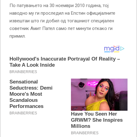
По патувањето на 30 ноември 2010 година, тој
наводно му ги проследил на Епстин официјалните
извештаи што ги добил од тогашниот специјален
советник Амит Пател само пет минути откако ги
примил.