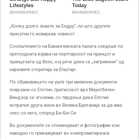
„Колку долго знаете за Ендру“, по што другите
присутни го исвиркаа човекот.
Соопштението на Бакингемската палата следеше по
претходната изјава на портпаролот на принцот и
принцезата од Велс, кој рече дека се „загрижени“ од
најновите откритија за Епштајн.
По објавувањето на уште три милиони документи
поврзани со Епстин, притисокот врз Маунтбатен-
Виндзор се зголеми, со тврдења дека Епстин
испратил друга жена во Велика Британија за да има
секс со него, според Би-Би-Си.
Во документите се споменуваат и фотографии кои
наводно го прикажуваат во компромитирачка