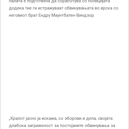
палата е подготвена да соработува со полицијата
додека тие ги истражуваат обвинувањата во врска со
неговиот брат Ендру Маунтбатен-Виндзор.
„Кралот јасно ја искажа, со зборови и дела, својата
длабока загриженост за постојаните обвинувања за