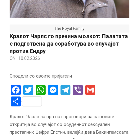
The Royal Family
Кралот Чарлс го прекина молкот: Палатата
е подготвена да соработува во случајот
против Ендру
ON:
10.02.2026
Сподели со своите пријатели
Facebook
Twitter
WhatsApp
Messenger
Telegram
Viber
Gmail
Share
Кралот Чарлс за прв пат проговори за најновите
откритија во случајот со осудениот сексуален
престапник Џефри Епстин, велејќи дека Бакингемската