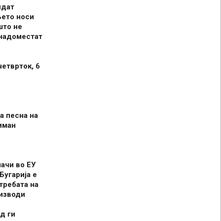
идат
њето носи
што не
 надоместат
четврток, 6
а песна на
иман
шачи во ЕУ
Бугарија е
требата на
оизводи
д ги