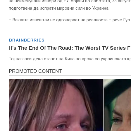
на неименувани извори од ЕУ, објави во саботата, 23 авгус
подготвена да испрати мировни сили во Украина.
– Ваквите извештаи не одговараат на реалноста – рече Гуо.
Тој нагласи дека ставот на Кина во врска со украинската кр