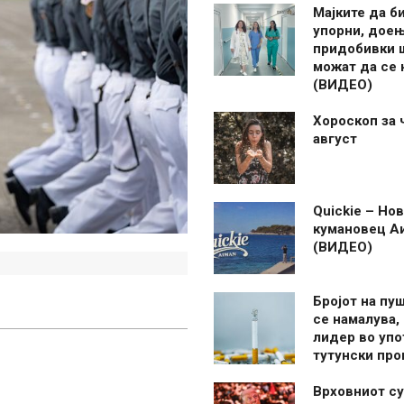
Мајките да б
упорни, дое
придобивки 
можат да се
(ВИДЕО)
Хороскоп за 
август
Quickie – Нов
кумановец А
(ВИДЕО)
Бројот на пу
се намалува, 
лидер во упо
тутунски пр
Врховниот су