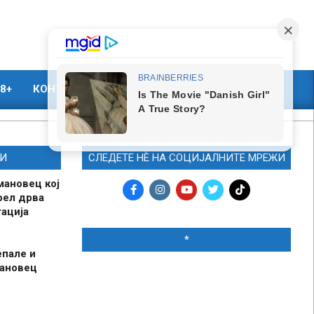
8+
КОНТАКТ
МАРКЕТИНГ
И
СЛЕДЕТЕ НЀ НА СОЦИЈАЛНИТЕ МРЕЖИ
мановец кој
рел дрва
ација
*
епале и
мановец