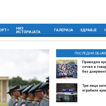
НИЗ
ОРТ
ГАЛЕРИЈА
ЗДРАВЈЕ
1
ИСТОРИЈАТА
ПОСЛЕДНИ ОБЈАВ
Приведен ку
сечел и това
без документ
Три лица нат
ограбиле ку