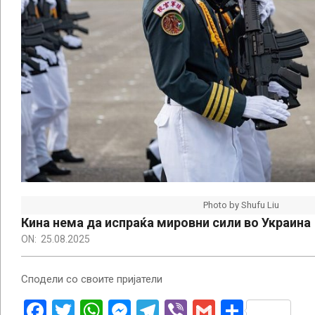
Photo by Shufu Liu
Кина нема да испраќа мировни сили во Украина
ON:
25.08.2025
Сподели со своите пријатели
Facebook
Twitter
WhatsApp
Messenger
Telegram
Viber
Gmail
Share