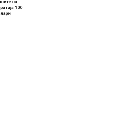
ините на
ратија 100
олари