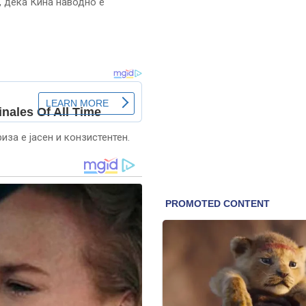
т, дека Кина наводно е
иза е јасен и конзистентен.