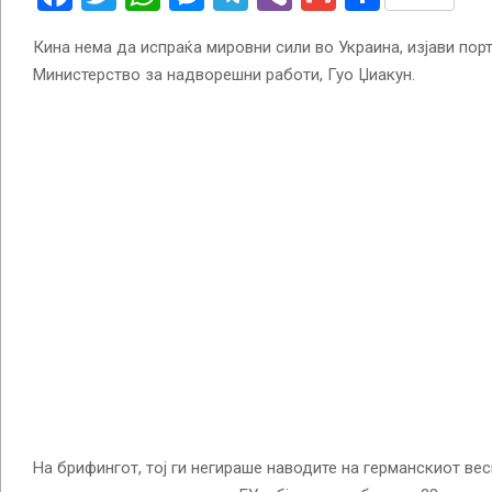
Кина нема да испраќа мировни сили во Украина, изјави пор
Министерство за надворешни работи, Гуо Џиакун.
На брифингот, тој ги негираше наводите на германскиот весн