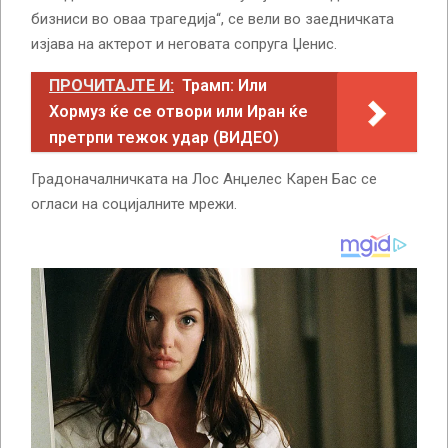
бизниси во оваа трагедија“, се вели во заедничката
изјава на актерот и неговата сопруга Џенис.
ПРОЧИТАЈТЕ И:
Трамп: Или
Хормуз ќе се отвори или Иран ќе
претрпи тежок удар (ВИДЕО)
Градоначалничката на Лос Анџелес Карен Бас се
огласи на социјалните мрежи.