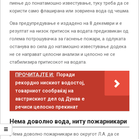
пиење до понатамошно известување, туку треба да се
користи само флаширана или зовриена вода од чешма.
Ова предупредување е издадено на 8 декември и е
резултат на низок притисок на водата предизвикан од
голема потрошувачка за гаснење пожари, а одлуката
останува во сила до натамошно известување додека
не се направат целосни анализи и целосно не се
стабилизира притисокот на водата.
ПРОЧИТАЈТЕ И:
Поради
рекордно нискиот водостој,
товарниот сообраќај на
австрискиот дел од Дунав е
речиси целосно прекинат
Нема доволно вода, ниту пожарникари
„Нема доволно пожарникари во округот Л.А. да се