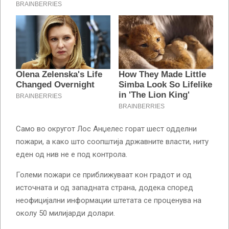
Само во округот Лос Анџелес горат шест одделни
пожари, а како што соопштија државните власти, ниту
еден од нив не е под контрола.
Големи пожари се приближуваат кон градот и од
источната и од западната страна, додека според
неофицијални информации штетата се проценува на
околу 50 милијарди долари.