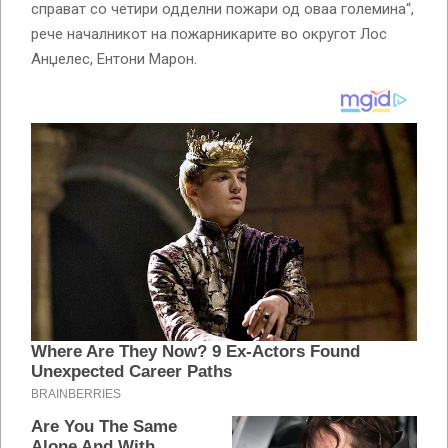
справат со четири одделни пожари од оваа големина“,
рече началникот на пожарникарите во округот Лос
Анџелес, Ентони Марон.