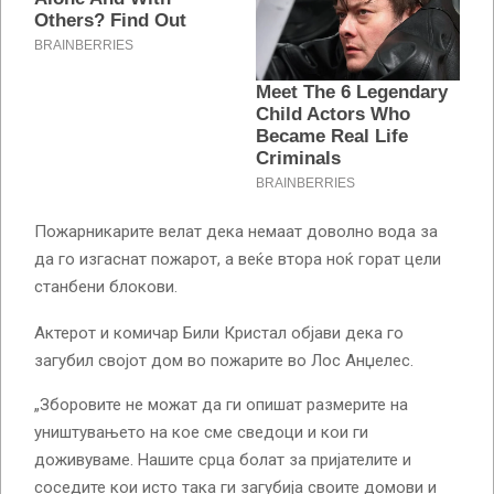
Пожарникарите велат дека немаат доволно вода за
да го изгаснат пожарот, а веќе втора ноќ горат цели
станбени блокови.
Актерот и комичар Били Кристал објави дека го
загубил својот дом во пожарите во Лос Анџелес.
„Зборовите не можат да ги опишат размерите на
уништувањето на кое сме сведоци и кои ги
доживуваме. Нашите срца болат за пријателите и
соседите кои исто така ги загубија своите домови и