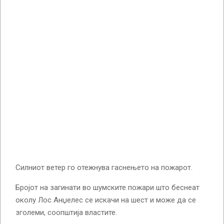
Силниот ветер го отежнува гаснењето на пожарот.
Бројот на загинати во шумските пожари што беснеат
околу Лос Анџелес се искачи на шест и може да се
зголеми, соопштија властите.