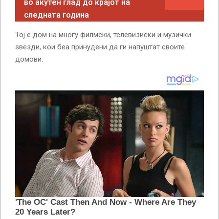
во акутен глад до крајот на
следната година
Тој е дом на многу филмски, телевизиски и музички
ѕвезди, кои беа принудени да ги напуштат своите
домови.