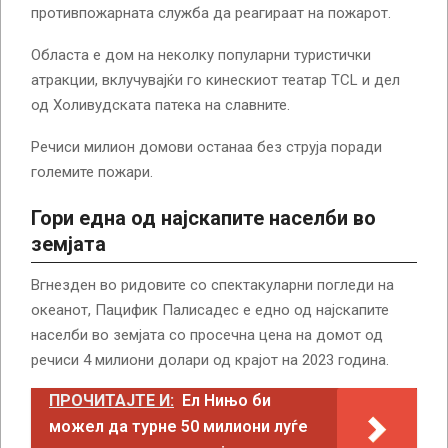
противпожарната служба да реагираат на пожарот.
Областа е дом на неколку популарни туристички
атракции, вклучувајќи го кинескиот театар TCL и дел
од Холивудската патека на славните.
Речиси милион домови останаа без струја поради
големите пожари.
Гори една од најскапите населби во
земјата
Вгнезден во ридовите со спектакуларни погледи на
океанот, Пацифик Палисадес е едно од најскапите
населби во земјата со просечна цена на домот од
речиси 4 милиони долари од крајот на 2023 година.
ПРОЧИТАЈТЕ И:
Ел Нињо би
можел да турне 50 милиони луѓе