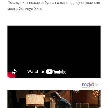
Последниот пожар избувна на едно од најпопуларните
места, Холивуд Хилс.