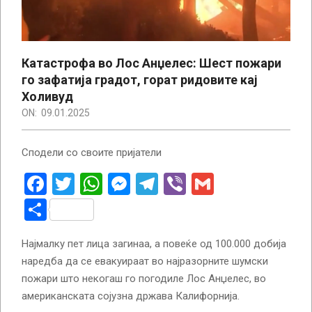
Катастрофа во Лос Анџелес: Шест пожари
го зафатија градот, горат ридовите кај
Холивуд
ON:
09.01.2025
Сподели со своите пријатели
Facebook
Twitter
WhatsApp
Messenger
Telegram
Viber
Gmail
Share
Најмалку пет лица загинаа, а повеќе од 100.000 добија
наредба да се евакуираат во најразорните шумски
пожари што некогаш го погодиле Лос Анџелес, во
американската сојузна држава Калифорнија.