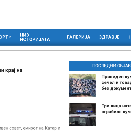
НИЗ
ОРТ
ГАЛЕРИЈА
ЗДРАВЈЕ
1
ИСТОРИЈАТА
ПОСЛЕДНИ ОБЈАВ
и крај на
Приведен ку
сечел и това
без документ
Три лица нат
ограбиле ку
вен совет, емирот на Катар и