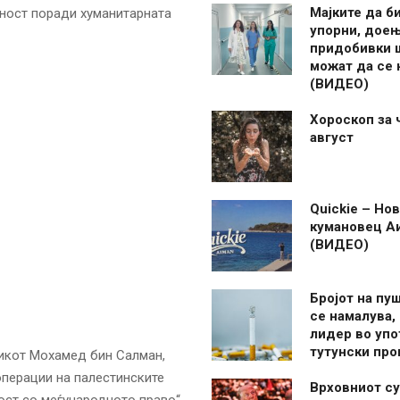
Мајките да б
ност поради хуманитарната
упорни, дое
придобивки 
можат да се
(ВИДЕО)
Хороскоп за 
август
Quickie – Нов
кумановец А
(ВИДЕО)
Бројот на пу
се намалува, 
лидер во упо
тутунски пр
икот Мохамед бин Салман,
 операции на палестинските
Врховниот су