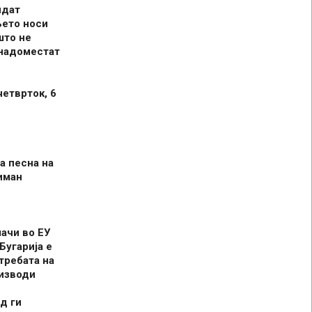
идат
њето носи
што не
 надоместат
четврток, 6
а песна на
иман
шачи во ЕУ
Бугарија е
требата на
оизводи
д ги