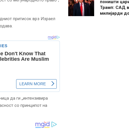
ост со меѓународното право“,
поништи цар
Трамп: САД в
милијарди д
родниот притисок врз Израел
одава.
ница да ги „интензивира
асност со принципот на