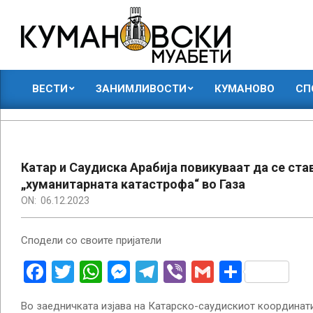
Skip
to
content
КУМАНОВСКИ
ВЕСТИ
ЗАНИМЛИВОСТИ
КУМАНОВО
СП
МУАБЕТИ
Primary
Navigation
Menu
Катар и Саудиска Арабија повикуваат да се став
„хуманитарната катастрофа“ во Газа
ON:
06.12.2023
Сподели со своите пријатели
Facebook
Twitter
WhatsApp
Messenger
Telegram
Viber
Gmail
Share
Во заедничката изјава на Катарско-саудискиот координати