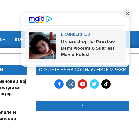
8+
КОНТАКТ
МАРКЕТИНГ
И
СЛЕДЕТЕ НЀ НА СОЦИЈАЛНИТЕ МРЕЖИ
мановец кој
рел дрва
ација
*
епале и
мановец