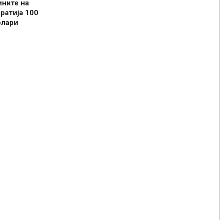
ините на
ратија 100
олари