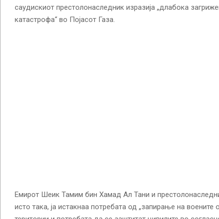
саудискиот престолонаследник изразија „длабока загриже
катастрофа“ во Појасот Газа.
Емирот Шеик Тамим бин Хамад Ал Тани и престолонаследн
исто така, ја истакнаа потребата од „запирање на воените