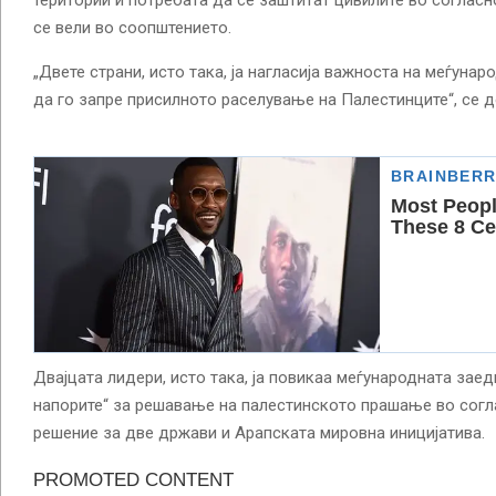
територии и потребата да се заштитат цивилите во согласн
се вели во соопштението.
„Двете страни, исто така, ја нагласија важноста на меѓуна
да го запре присилното раселување на Палестинците“, се д
Двајцата лидери, исто така, ја повикаа меѓународната заед
напорите“ за решавање на палестинското прашање во согл
решение за две држави и Арапската мировна иницијатива.