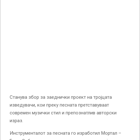
Станува збор за заеднички проект на тројцата
изведувачи, кои преку песната претставуваат
современ музички стил и препознатлив авторски
израз.
Инструменталот за песната го изработил Мортал –