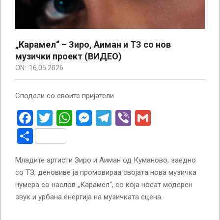
„Карамел“ – Зиро, Аиман и ТЗ со нов
музички проект (ВИДЕО)
ON:
16.05.2026
Сподели со своите пријатели
Facebook
Twitter
WhatsApp
Messenger
Telegram
Viber
Gmail
Share
Младите артисти Зиро и Аиман од Куманово, заедно
со ТЗ, деновиве ја промовираа својата нова музичка
нумера со наслов „Карамел“, со која носат модерен
звук и урбана енергија на музичката сцена.