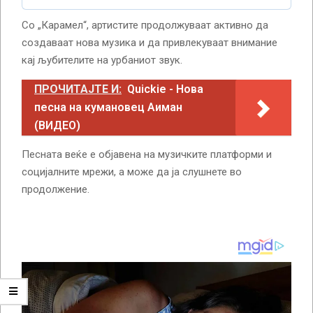
Со „Карамел“, артистите продолжуваат активно да
создаваат нова музика и да привлекуваат внимание
кај љубителите на урбаниот звук.
ПРОЧИТАЈТЕ И:
Quickie - Нова
песна на кумановец Аиман
(ВИДЕО)
Песната веќе е објавена на музичките платформи и
социјалните мрежи, а може да ја слушнете во
продолжение.