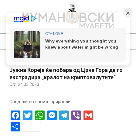
Skip
to
content
КУМАНОВСКИ
МУАБЕТИ
Primary
Navigation
Menu
Јужна Кореја ќе побара од Црна Гора да го
екстрадира „кралот на криптовалутите“
ON:
24.03.2023
Сподели со своите пријатели
Facebook
Twitter
WhatsApp
Messenger
Telegram
Viber
Gmail
Share