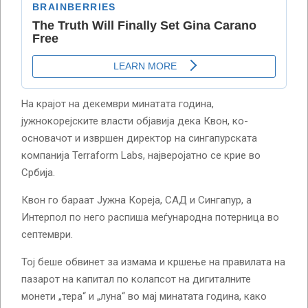
На крајот на декември минатата година,
јужнокорејските власти објавија дека Квон, ко-
основачот и извршен директор на сингапурската
компанија Terraform Labs, најверојатно се крие во
Србија.
Квон го бараат Јужна Кореја, САД и Сингапур, а
Интерпол по него распиша меѓународна потерница во
септември.
Тој беше обвинет за измама и кршење на правилата на
пазарот на капитал по колапсот на дигиталните
монети „тера“ и „луна“ во мај минатата година, како