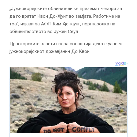
„Јужнокорејските обвинители ќе преземат чекори за
да го вратат Квон До-Хјунг во земјата. Работиме на
тоа“, изјави за АФП Ким Хје-кјунг, портпаролка на
обвинителството во Јужен Сеул.
Црногорските власти вчера соопштија дека е уапсен
јужнокорејскиот државјанин До Квон.