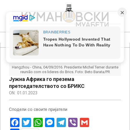
Skip
to
content
КУМАНОВСКИ
МУАБЕТИ
Primary
Navigation
Menu
Hangzhou - China, 04/09/2016. Presidente Michel Temer durante
reunião com os lideres do Brics. Foto: Beto Barata/PR
Јужна Африка го презема
претседателството со БРИКС
ON:
01.01.2023
Сподели со своите пријатели
Facebook
Twitter
WhatsApp
Messenger
Telegram
Viber
Gmail