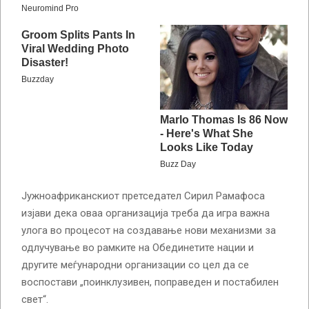
Јужноафриканскиот претседател Сирил Рамафоса
изјави дека оваа организација треба да игра важна
улога во процесот на создавање нови механизми за
одлучување во рамките на Обединетите нации и
другите меѓународни организации со цел да се
воспостави „поинклузивен, поправеден и постабилен
свет“.