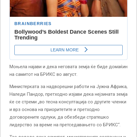
Моњела најави и дека неговата земја ќе биде домаќин
на самитот на БРИКС во август.
Министерката за надворешни работи на Јужна Африка,
Наледи Пандор, претходно изјави дека нејзината земја
ќе се стреми „во тесна консултација со другите членки
и врз основа на приоритетите и претходно
договорените одлуки, да обезбеди стратешко
лидерство за време на претседавањето со БРИКС“.