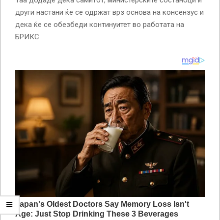
Таа додаде дека самитот, министерските состаноци и
други настани ќе се одржат врз основа на консензус и
дека ќе се обезбеди континуитет во работата на
БРИКС.