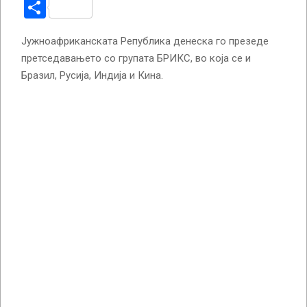
Share
Јужноафриканската Република денеска го презеде
претседавањето со групата БРИКС, во која се и
Бразил, Русија, Индија и Кина.