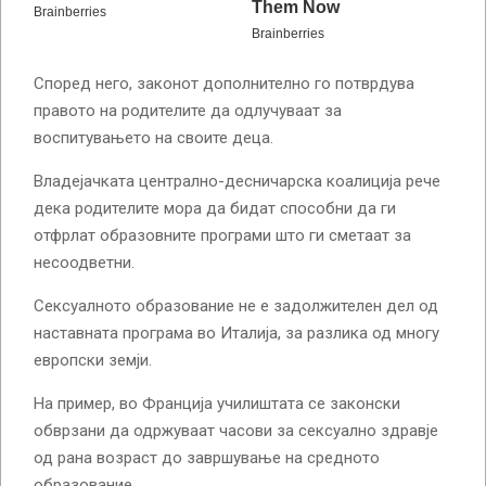
Според него, законот дополнително го потврдува
правото на родителите да одлучуваат за
воспитувањето на своите деца.
Владејачката централно-десничарска коалиција рече
дека родителите мора да бидат способни да ги
отфрлат образовните програми што ги сметаат за
несоодветни.
Сексуалното образование не е задолжителен дел од
наставната програма во Италија, за разлика од многу
европски земји.
На пример, во Франција училиштата се законски
обврзани да одржуваат часови за сексуално здравје
од рана возраст до завршување на средното
образование.