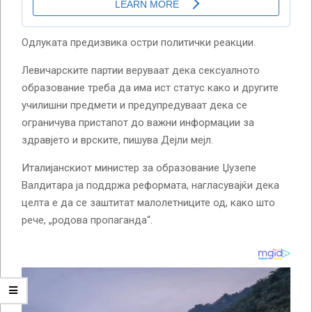
Одлуката предизвика остри политички реакции.
Левичарските партии веруваат дека сексуалното
образование треба да има ист статус како и другите
училишни предмети и предупредуваат дека се
ограничува пристапот до важни информации за
здравјето и врските, пишува Дејли мејл.
Италијанскиот министер за образование Џузепе
Валдитара ја поддржа реформата, нагласувајќи дека
целта е да се заштитат малолетниците од, како што
рече, „родова пропаганда“.