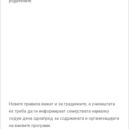
родителите.
Новите правила важат и за градинките, а училиштата
ќе треба да ги информираат семејствата најмалку
седум дена однапред за содржината и организацијата
на ваквите програми.