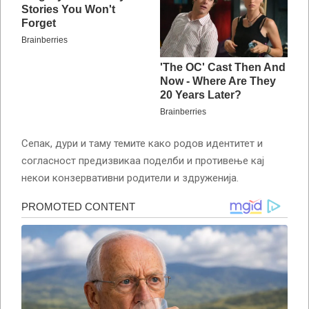
Сепак, дури и таму темите како родов идентитет и
согласност предизвикаа поделби и противење кај
некои конзервативни родители и здруженија.