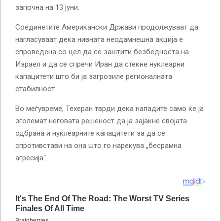
започна на 13 јуни.
Соединетите Американски Држави продолжуваат да
нагласуваат дека нивната неодамнешна акција е
спроведена со цел да се заштити безбедноста на
Израел и да се спречи Иран да стекне нуклеарни
капацитети што би ја загрозиле регионалната
стабилност.
Во меѓувреме, Техеран тврди дека нападите само ќе ја
зголемат неговата решеност да ја зајакне својата
одбрана и нуклеарните капацитети за да се
спротивстави на она што го нарекува „бесрамна
агресија“.