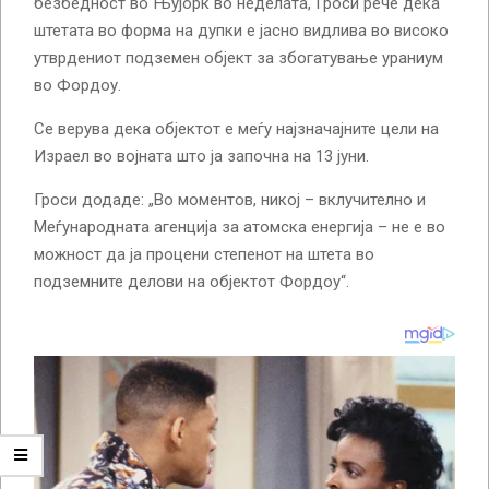
безбедност во Њујорк во неделата, Гроси рече дека
штетата во форма на дупки е јасно видлива во високо
утврдениот подземен објект за збогатување ураниум
во Фордоу.
Се верува дека објектот е меѓу најзначајните цели на
Израел во војната што ја започна на 13 јуни.
Гроси додаде: „Во моментов, никој – вклучително и
Меѓународната агенција за атомска енергија – не е во
можност да ја процени степенот на штета во
подземните делови на објектот Фордоу“.