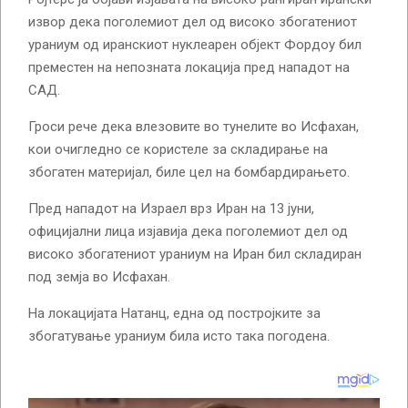
извор дека поголемиот дел од високо збогатениот
ураниум од иранскиот нуклеарен објект Фордоу бил
преместен на непозната локација пред нападот на
САД.
Гроси рече дека влезовите во тунелите во Исфахан,
кои очигледно се користеле за складирање на
збогатен материјал, биле цел на бомбардирањето.
Пред нападот на Израел врз Иран на 13 јуни,
официјални лица изјавија дека поголемиот дел од
високо збогатениот ураниум на Иран бил складиран
под земја во Исфахан.
На локацијата Натанц, една од постројките за
збогатување ураниум била исто така погодена.