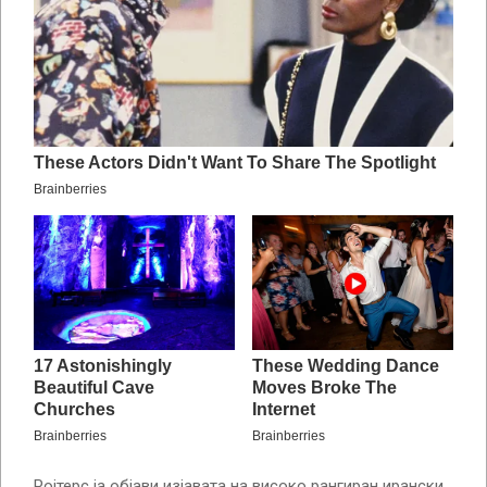
Ројтерс ја објави изјавата на високо рангиран ирански