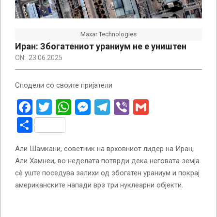
Maxar Technologies
Иран: Збогатениот ураниум не е уништен
ON:
23.06.2025
Сподели со своите пријатели
Facebook
Twitter
WhatsApp
Messenger
Telegram
Viber
Gmail
Share
Али Шамкани, советник на врховниот лидер на Иран,
Али Хамнеи, во неделата потврди дека неговата земја
сè уште поседува залихи од збогатен ураниум и покрај
американските напади врз три нуклеарни објекти.