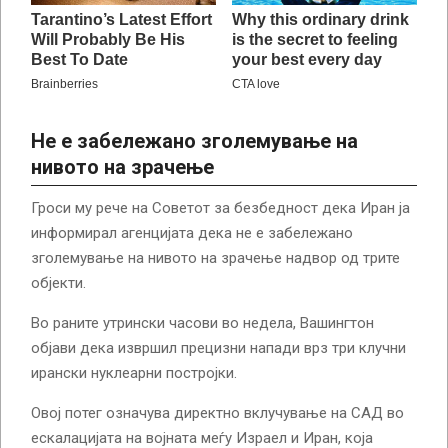
Не е забележано зголемување на
нивото на зрачење
Гроси му рече на Советот за безбедност дека Иран ја
информирал агенцијата дека не е забележано
зголемување на нивото на зрачење надвор од трите
објекти.
Во раните утрински часови во недела, Вашингтон
објави дека извршил прецизни напади врз три клучни
ирански нуклеарни постројки.
Овој потег означува директно вклучување на САД во
ескалацијата на војната меѓу Израел и Иран, која