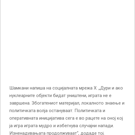
Шамкани напиша на социјалната мрежа X: „Дури и ако
нуклеарните објекти бидат уништени, играта не е
завршена. Збогатениот материјал, локалното знаење и
политичката волја остануваат. Политичката и
оперативната иницијатива сега е во рацете на оној кој
ја игра играта мудро и избегнува случајни напади.
Изненадувањата продолжуваат“, додаде тој.