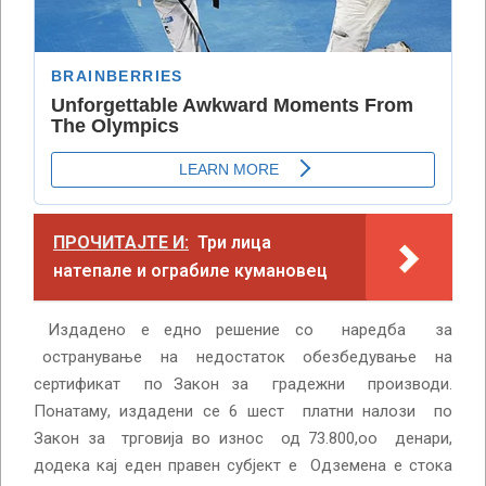
ПРОЧИТАЈТЕ И:
Три лица
натепале и ограбиле кумановец
Издадено е едно решение со наредба за
остранување на недостаток обезбедување на
сертификат по Закон за градежни производи.
Понатаму, издадени се 6 шест платни налози по
Закон за трговија во износ од 73.800,оо денари,
додека кај еден правен субјект е Одземена е стока