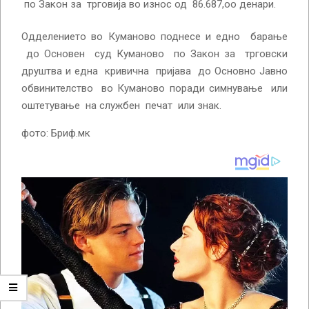
по Закон за трговија во износ од 86.687,оо денари.
Одделението во Куманово поднесе и едно барање
до Основен суд Куманово по Закон за трговски
друштва и една кривична пријава до Основно Јавно
обвинителство во Куманово поради симнување или
оштетување на службен печат или знак.
фото: Бриф.мк