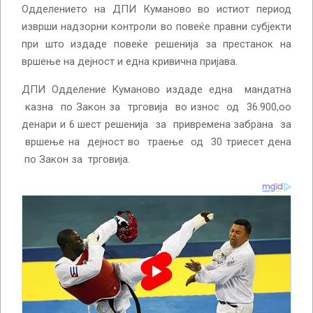
Одделението на ДПИ Куманово во истиот период
изврши надзорни контроли во повеќе правни субјекти
при што издаде повеќе решенија за престанок на
вршење на дејност и една кривична пријава.
ДПИ Одделение Куманово издаде една мандатна
казна по Закон за трговија во износ од 36.900,оо
денари и 6 шест решенија за привремена забрана за
вршење на дејност во траење од 30 триесет дена
по Закон за трговија.