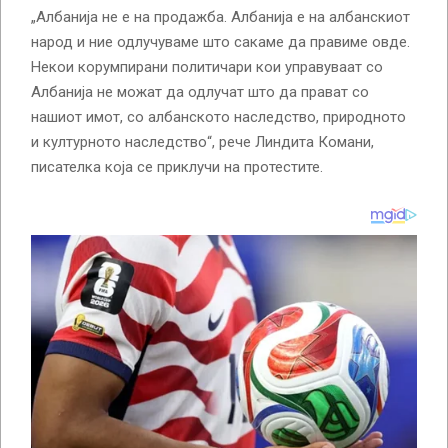
„Албанија не е на продажба. Албанија е на албанскиот
народ и ние одлучуваме што сакаме да правиме овде.
Некои корумпирани политичари кои управуваат со
Албанија не можат да одлучат што да прават со
нашиот имот, со албанското наследство, природното
и културното наследство“, рече Линдита Комани,
писателка која се приклучи на протестите.