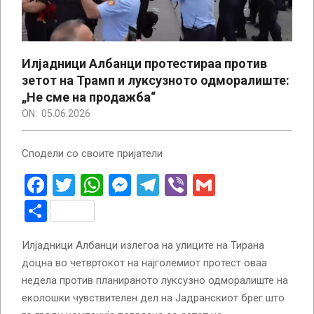
Илјадници Албанци протестираа против
зетот на Трамп и луксузното одморалиште:
„Не сме на продажба“
ON:
05.06.2026
Сподели со своите пријатели
Facebook
Twitter
WhatsApp
Messenger
Telegram
Viber
Gmail
Share
Илјадници Албанци излегоа на улиците на Тирана
доцна во четвртокот на најголемиот протест оваа
недела против планираното луксузно одморалиште на
еколошки чувствителен дел на Јадранскиот брег што