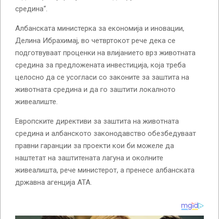
средина“.
Албанската министерка за економија и иновации,
Делина Ибрахимај, во четвртокот рече дека се
подготвуваат проценки на влијанието врз животната
средина за предложената инвестиција, која треба
целосно да се усогласи со законите за заштита на
животната средина и да го заштити локалното
живеалиште.
Европските директиви за заштита на животната
средина и албанското законодавство обезбедуваат
правни гаранции за проекти кои би можеле да
наштетат на заштитената лагуна и околните
живеалишта, рече министерот, а пренесе албанската
државна агенција АТА.