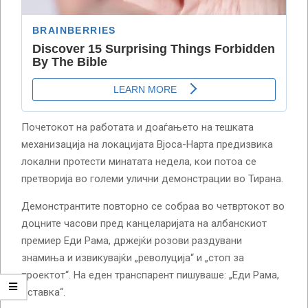
Почетокот на работата и доаѓањето на тешката
механизација на локацијата Вјоса-Нарта предизвика
локални протести минатата недела, кои потоа се
претворија во големи улични демонстрации во Тирана.
Демонстрантите повторно се собраа во четвртокот во
доцните часови пред канцеларијата на албанскиот
премиер Еди Рама, држејќи розови раздувани
знамиња и извикувајќи „револуција“ и „стоп за
проектот“. На еден транспарент пишуваше: „Еди Рама,
оставка“.