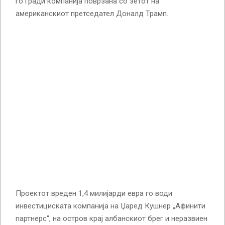
го гради компанија поврзана со зетот на
американскиот претседател Доналд Трамп.
Проектот вреден 1,4 милијарди евра го води
инвестициската компанија на Џаред Кушнер „Афинити
партнерс“, на остров крај албанскиот брег и неразвиен