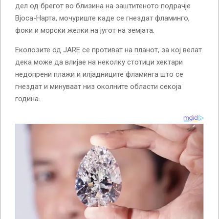
дел од брегот во близина на заштитеното подрачје
Вјоса-Нарта, мочуриште каде се гнездат фламинго,
фоки и морски желки на југот на земјата.
Еколозите од JARE се противат на планот, за кој велат
дека може да влијае на неколку стотици хектари
недопрени плажи и илјадниците фламинга што се
гнездат и минуваат низ околните области секоја
година.